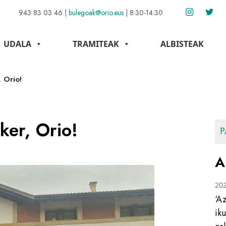
943 83 03 46
|
bulegoak@orio.eus
|
8:30-14:30
UDALA
TRAMITEAK
ALBISTEAK
 Orio!
ker, Orio!
P
A
20
‘A
ik