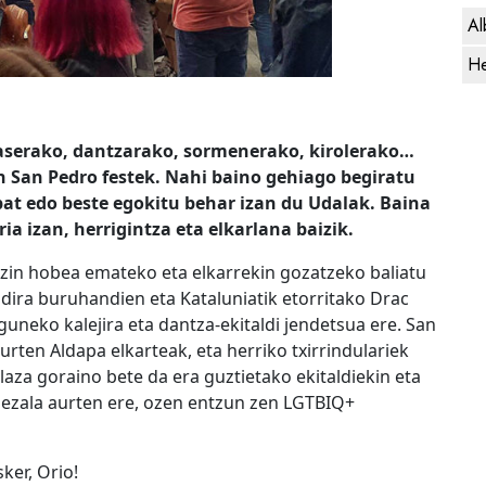
Al
He
laserako, dantzarako, sormenerako, kirolerako…
 San Pedro festek. Nahi baino gehiago begiratu
 bat edo beste egokitu behar izan du Udalak. Baina
a izan, herrigintza eta elkarlana baizik.
 ezin hobea emateko eta elkarrekin gozatzeko baliatu
 dira buruhandien eta Kataluniatik etorritako Drac
Eguneko kalejira eta dantza-ekitaldi jendetsua ere. San
rten Aldapa elkarteak, eta herriko txirrindulariek
laza goraino bete da era guztietako ekitaldiekin eta
 bezala aurten ere, ozen entzun zen LGTBIQ+
ker, Orio!