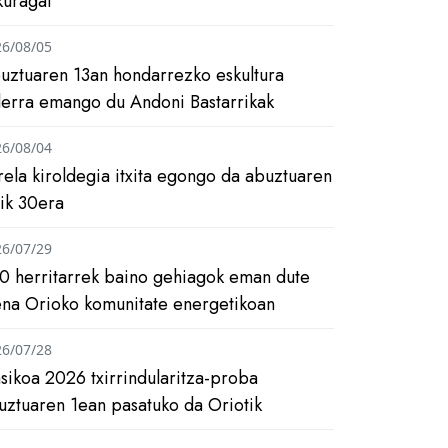
kuragai
26/08/05
uztuaren 13an hondarrezko eskultura
ilerra emango du Andoni Bastarrikak
26/08/04
rela kiroldegia itxita egongo da abuztuaren
tik 30era
26/07/29
0 herritarrek baino gehiagok eman dute
ena Orioko komunitate energetikoan
26/07/28
asikoa 2026 txirrindularitza-proba
uztuaren 1ean pasatuko da Oriotik