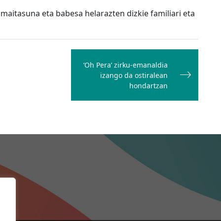
 maitasuna eta babesa helarazten dizkie familiari eta
‘Oh Pera’ zirku-emanaldia
izango da ostiralean
hondartzan