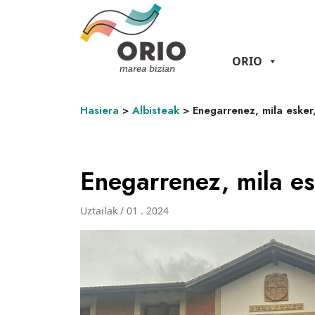
ORIO
Hasiera
>
Albisteak
>
Enegarrenez, mila esker,
Enegarrenez, mila es
Uztailak / 01 . 2024