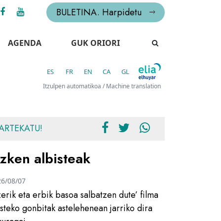
BULETINA. Harpidetu
AGENDA
GUK ORIORI
ES
FR
EN
CA
GL
Itzulpen automatikoa / Machine translation
ARTEKATU!
zken albisteak
26/08/07
zerik eta erbik basoa salbatzen dute’ filma
usteko gonbitak astelehenean jarriko dira