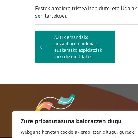
Festek amaiera tristea izan dute, eta Udalak
senitartekoei.
Bidalketetan
AZTIk emandako
zehar
hitzaldiaren bideoari
nabigatu
euskarazko azpidatziak
jarri dizkio Udalak
Zure pribatutasuna baloratzen dugu
Webgune honetan cookie-ak erabiltzen ditugu, gureak