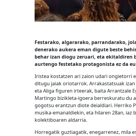
Festarako, algararako, parrandarako, jo
denerako aukera eman digute beste behin
behar izan diogu zeruari, eta ekitaldiren
aurtengo festetako protagonista ez da euri
Iristea kostatzen ari zaion udari ongietorri
ditugu jaiak oriotarrok. Arrakastatsuak izan
eta
Aliga figuren irteerak, baita Arrantzale 
Martingo bizikleta-igoera berreskuratu du au
gogotsu erantzun diote deialdiari. Herriko P
musika-emanaldiekin, eta hilaren 28an, iaz
kolektiboaren aldarria.
Horregatik guztiagatik, enegarrenez, mila es