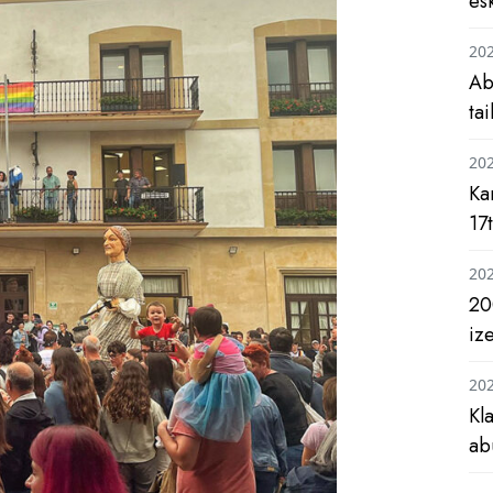
es
20
Ab
ta
20
Ka
17
20
20
iz
20
Kl
ab