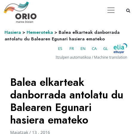
Hasiera
>
Hemeroteka
>
Balea elkarteak danborrada
antolatu du Balearen Egunari hasiera emateko
ES
FR
EN
CA
GL
Itzulpen automatikoa / Machine translation
Balea elkarteak
danborrada antolatu du
Balearen Egunari
hasiera emateko
Maiatzak / 13 . 2016