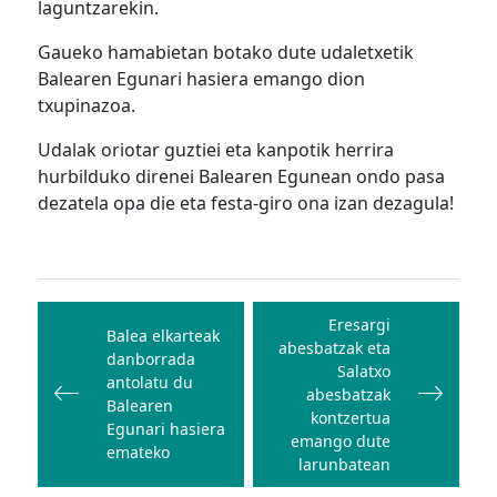
laguntzarekin.
Gaueko hamabietan botako dute udaletxetik
Balearen Egunari hasiera emango dion
txupinazoa.
Udalak oriotar guztiei eta kanpotik herrira
hurbilduko direnei Balearen Egunean ondo pasa
dezatela opa die eta festa-giro ona izan dezagula!
Bidalketetan
zehar
Eresargi
Balea elkarteak
abesbatzak eta
nabigatu
danborrada
Salatxo
antolatu du
abesbatzak
Balearen
kontzertua
Egunari hasiera
emango dute
emateko
larunbatean