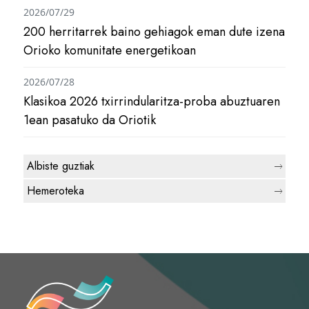
2026/07/29
200 herritarrek baino gehiagok eman dute izena
Orioko komunitate energetikoan
2026/07/28
Klasikoa 2026 txirrindularitza-proba abuztuaren
1ean pasatuko da Oriotik
Albiste guztiak
Hemeroteka