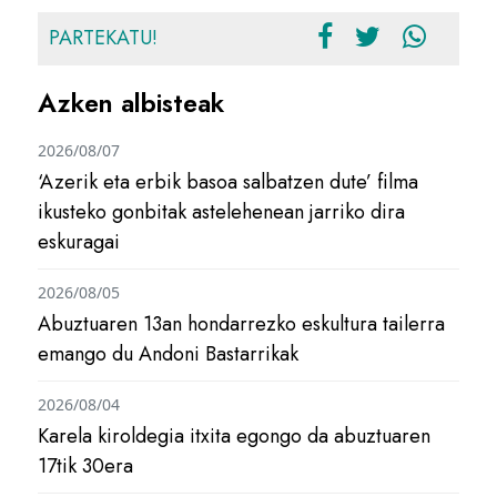
PARTEKATU!
Azken albisteak
2026/08/07
‘Azerik eta erbik basoa salbatzen dute’ filma
ikusteko gonbitak astelehenean jarriko dira
eskuragai
2026/08/05
Abuztuaren 13an hondarrezko eskultura tailerra
emango du Andoni Bastarrikak
2026/08/04
Karela kiroldegia itxita egongo da abuztuaren
17tik 30era