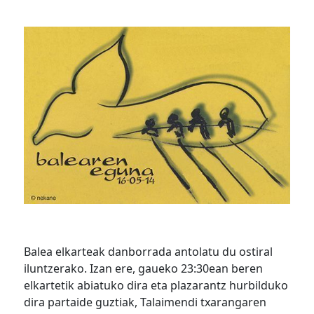
Balea elkarteak danborrada antolatu du ostiral
iluntzerako. Izan ere, gaueko 23:30ean beren
elkartetik abiatuko dira eta plazarantz hurbilduko
dira partaide guztiak, Talaimendi txarangaren