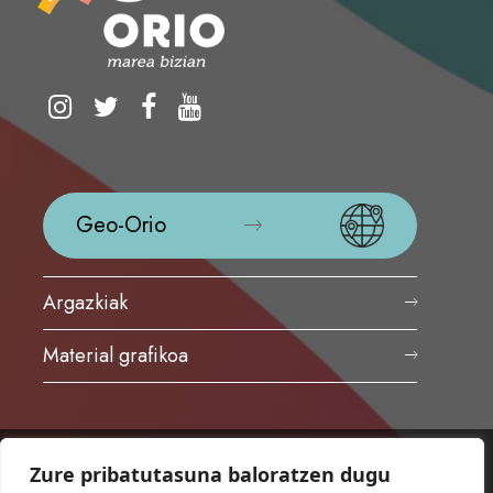
Geo-Orio
Argazkiak
Material grafikoa
Zure pribatutasuna baloratzen dugu
ORIOKO UDALA