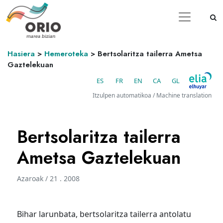
Hasiera
>
Hemeroteka
>
Bertsolaritza tailerra Ametsa
Gaztelekuan
ES
FR
EN
CA
GL
Itzulpen automatikoa / Machine translation
Bertsolaritza tailerra
Ametsa Gaztelekuan
Azaroak / 21 . 2008
Bihar larunbata, bertsolaritza tailerra antolatu