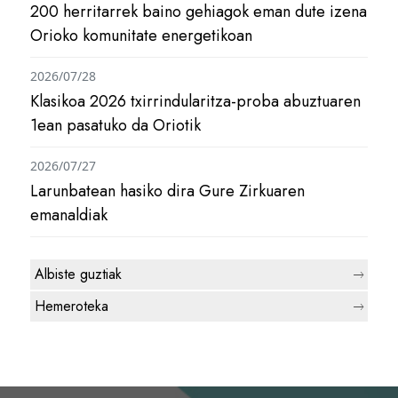
200 herritarrek baino gehiagok eman dute izena
Orioko komunitate energetikoan
2026/07/28
Klasikoa 2026 txirrindularitza-proba abuztuaren
1ean pasatuko da Oriotik
2026/07/27
Larunbatean hasiko dira Gure Zirkuaren
emanaldiak
Albiste guztiak
Hemeroteka