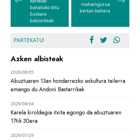
kartelak
mahaingurua
banatuko ditu
bertan behera
Euskara
batzordeak
PARTEKATU!
Azken albisteak
2026/08/05
Abuztuaren 13an hondarrezko eskultura tailerra
emango du Andoni Bastarrikak
2026/08/04
Karela kiroldegia itxita egongo da abuztuaren
17tik 30era
2026/07/29