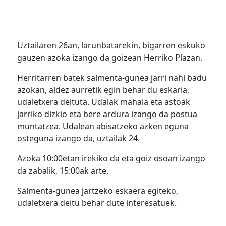
Uztailaren 26an, larunbatarekin, bigarren eskuko
gauzen azoka izango da goizean Herriko Plazan.
Herritarren batek salmenta-gunea jarri nahi badu
azokan, aldez aurretik egin behar du eskaria,
udaletxera deituta. Udalak mahaia eta astoak
jarriko dizkio eta bere ardura izango da postua
muntatzea. Udalean abisatzeko azken eguna
osteguna izango da, uztailak 24.
Azoka 10:00etan irekiko da eta goiz osoan izango
da zabalik, 15:00ak arte.
Salmenta-gunea jartzeko eskaera egiteko,
udaletxera deitu behar dute interesatuek.
Bidalketetan