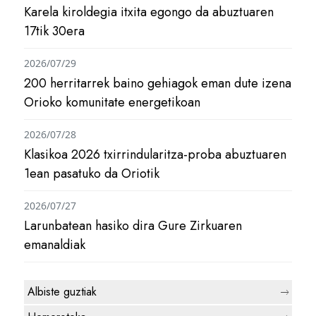
Karela kiroldegia itxita egongo da abuztuaren
17tik 30era
2026/07/29
200 herritarrek baino gehiagok eman dute izena
Orioko komunitate energetikoan
2026/07/28
Klasikoa 2026 txirrindularitza-proba abuztuaren
1ean pasatuko da Oriotik
2026/07/27
Larunbatean hasiko dira Gure Zirkuaren
emanaldiak
Albiste guztiak