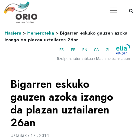
Hasiera
>
Hemeroteka
>
Bigarren eskuko gauzen azoka
izango da plazan uztailaren 26an
ES
FR
EN
CA
GL
Itzulpen automatikoa / Machine translation
Bigarren eskuko
gauzen azoka izango
da plazan uztailaren
26an
Uztailak / 17 . 2014