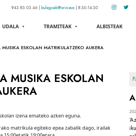
943 83 03 46
|
bulegoak@orio.eus
|
8:30-14:30
UDALA
TRAMITEAK
ALBISTEAK
A MUSIKA ESKOLAN MATRIKULATZEKO AUKERA
DA MUSIKA ESKOLAN
P
AUKERA
A
20
 Eskolan izena emateko azken eguna.
‘A
ik
ako matrikula egiteko epea zabalik dago, irailak
ta 15:00etatik 19:00etara.