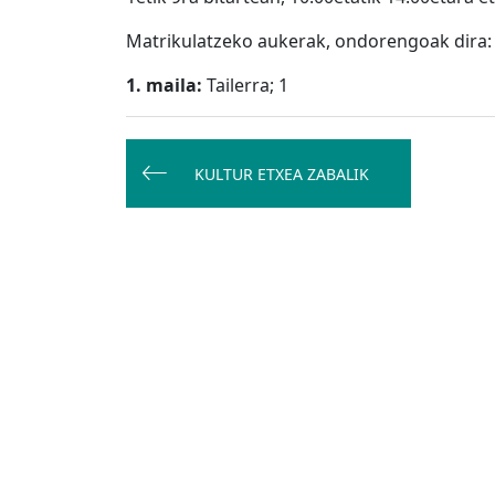
Matrikulatzeko aukerak, ondorengoak dira:
1. maila:
Tailerra; 1
Bidalketetan
zehar
KULTUR ETXEA ZABALIK
nabigatu