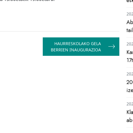
es
20
Ab
ta
HAURRESKOLAKO GELA
20
BERRIEN INAUGURAZIOA
Ka
17
20
20
iz
20
Kl
ab