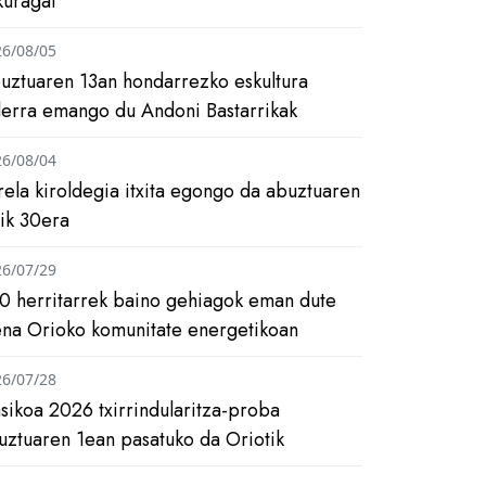
kuragai
26/08/05
uztuaren 13an hondarrezko eskultura
ilerra emango du Andoni Bastarrikak
26/08/04
rela kiroldegia itxita egongo da abuztuaren
tik 30era
26/07/29
0 herritarrek baino gehiagok eman dute
ena Orioko komunitate energetikoan
26/07/28
asikoa 2026 txirrindularitza-proba
uztuaren 1ean pasatuko da Oriotik