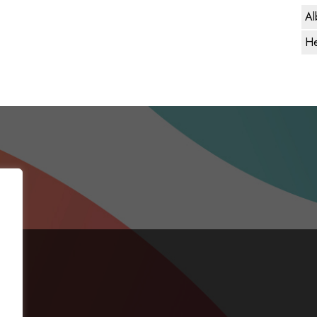
Al
He