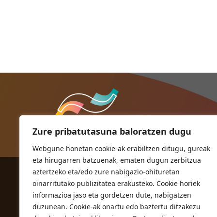
Zure pribatutasuna baloratzen dugu
Webgune honetan cookie-ak erabiltzen ditugu, gureak
eta hirugarren batzuenak, ematen dugun zerbitzua
aztertzeko eta/edo zure nabigazio-ohituretan
ORIOKO UDALA
oinarritutako publizitatea erakusteko. Cookie horiek
Herriko plaza,1
informazioa jaso eta gordetzen dute, nabigatzen
20810 Orio (Gipuzkoa)
duzunean. Cookie-ak onartu edo baztertu ditzakezu
T. 943 83 03 46