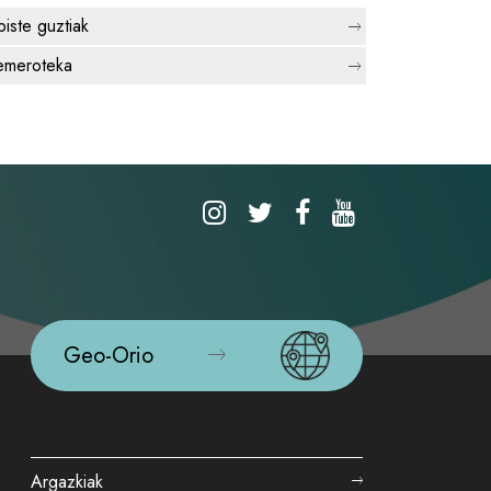
biste guztiak
meroteka
Geo-Orio
Argazkiak