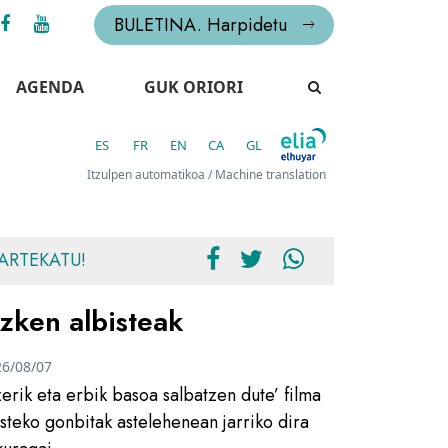
BULETINA. Harpidetu
AGENDA
GUK ORIORI
ES
FR
EN
CA
GL
Itzulpen automatikoa / Machine translation
ARTEKATU!
zken albisteak
26/08/07
zerik eta erbik basoa salbatzen dute’ filma
usteko gonbitak astelehenean jarriko dira