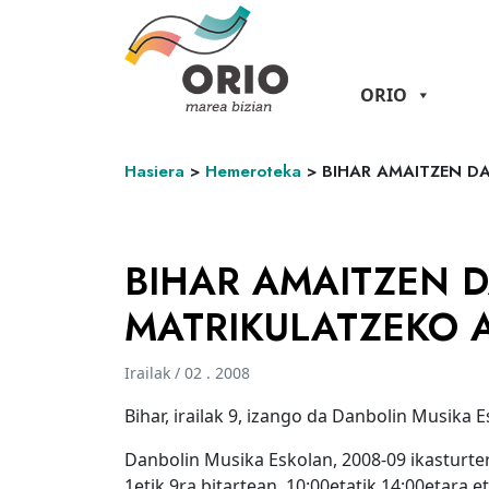
ORIO
Hasiera
>
Hemeroteka
>
BIHAR AMAITZEN D
BIHAR AMAITZEN 
MATRIKULATZEKO 
Irailak / 02 . 2008
Bihar, irailak 9, izango da Danbolin Musika
Danbolin Musika Eskolan, 2008-09 ikasturter
1etik 9ra bitartean, 10:00etatik 14:00etara e