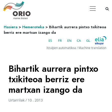
Hasiera
>
Hemeroteka
>
Bihartik aurrera pintxo txikiteoa
berriz ere martxan izango da
ES
FR
EN
CA
GL
Itzulpen automatikoa / Machine translation
Bihartik aurrera pintxo
txikiteoa berriz ere
martxan izango da
Urtarrilak / 10 . 2013