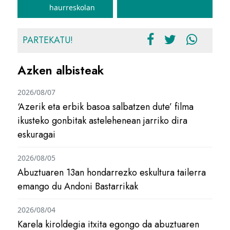
haurreskolan
PARTEKATU!
Azken albisteak
2026/08/07
‘Azerik eta erbik basoa salbatzen dute’ filma
ikusteko gonbitak astelehenean jarriko dira
eskuragai
2026/08/05
Abuztuaren 13an hondarrezko eskultura tailerra
emango du Andoni Bastarrikak
2026/08/04
Karela kiroldegia itxita egongo da abuztuaren