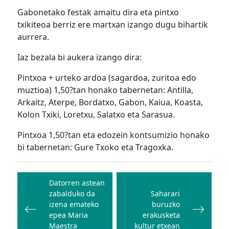
Gabonetako festak amaitu dira eta pintxo
txikiteoa berriz ere martxan izango dugu bihartik
aurrera.
Iaz bezala bi aukera izango dira:
Pintxoa + urteko ardoa (sagardoa, zuritoa edo
muztioa) 1,50?tan honako tabernetan: Antilla,
Arkaitz, Aterpe, Bordatxo, Gabon, Kaiua, Koasta,
Kolon Txiki, Loretxu, Salatxo eta Sarasua.
Pintxoa 1,50?tan eta edozein kontsumizio honako
bi tabernetan: Gure Txoko eta Tragoxka.
Bidalketetan
zehar
Datorren astean
zabalduko da
Saharari
nabigatu
izena emateko
buruzko
epea Maria
erakusketa
Maestra
kultur etxean