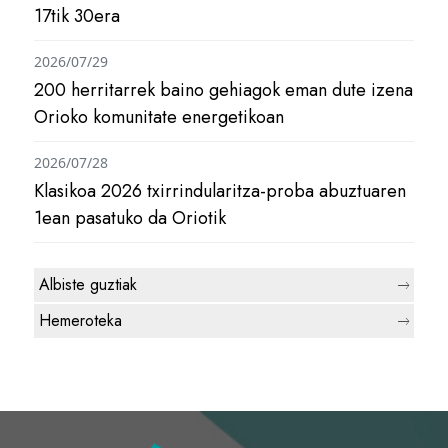
17tik 30era
2026/07/29
200 herritarrek baino gehiagok eman dute izena
Orioko komunitate energetikoan
2026/07/28
Klasikoa 2026 txirrindularitza-proba abuztuaren
1ean pasatuko da Oriotik
Albiste guztiak
Hemeroteka