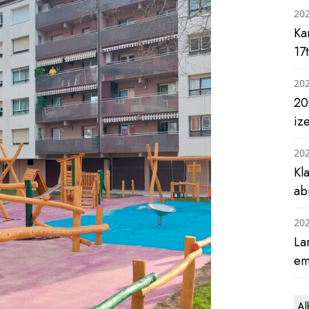
20
Ka
17
20
20
iz
20
Kl
ab
20
La
em
Al