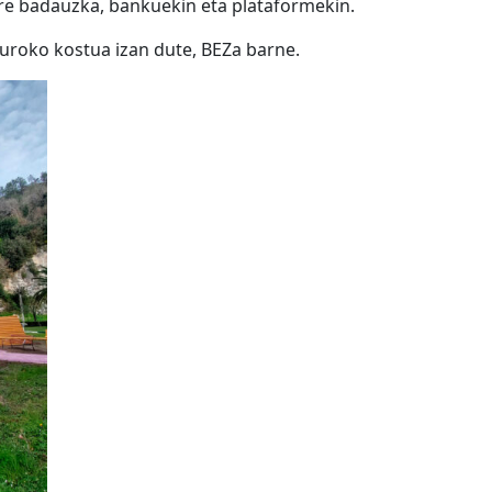
re badauzka, bankuekin eta plataformekin.
euroko kostua izan dute, BEZa barne.