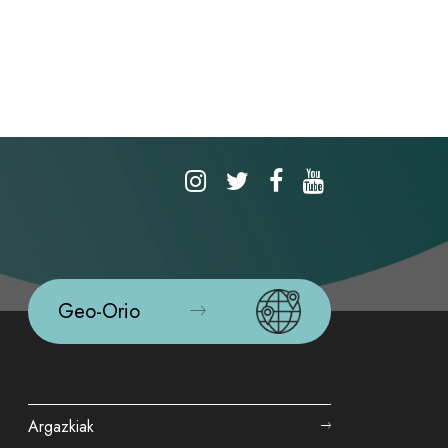
Geo-Orio
Argazkiak