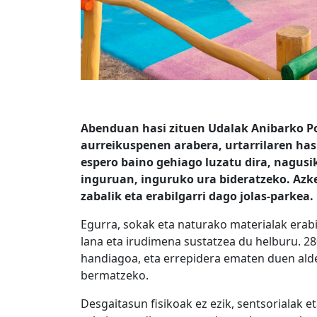
Abenduan hasi zituen Udalak Anibarko Por
aurreikuspenen arabera, urtarrilaren ha
espero baino gehiago luzatu dira, nagusik
inguruan, inguruko ura bideratzeko. Azk
zabalik eta erabilgarri dago jolas-parkea.
Egurra, sokak eta naturako materialak erabili
lana eta irudimena sustatzea du helburu. 2
handiagoa, eta errepidera ematen duen ald
bermatzeko.
Desgaitasun fisikoak ez ezik, sentsorialak 