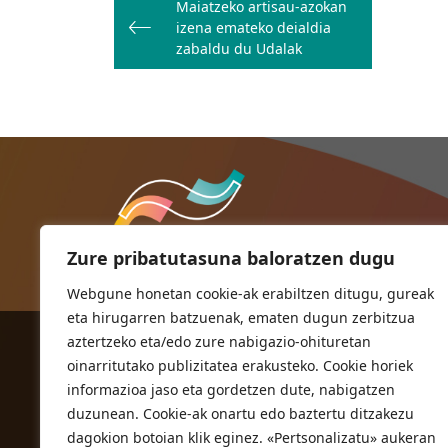
Maiatzeko artisau-azokan
zehar
izena emateko deialdia
nabigatu
zabaldu du Udalak
Zure pribatutasuna baloratzen dugu
Webgune honetan cookie-ak erabiltzen ditugu, gureak
eta hirugarren batzuenak, ematen dugun zerbitzua
aztertzeko eta/edo zure nabigazio-ohituretan
ORIOKO UDALA
oinarritutako publizitatea erakusteko. Cookie horiek
Herriko plaza,1
informazioa jaso eta gordetzen dute, nabigatzen
20810 Orio (Gipuzkoa)
duzunean. Cookie-ak onartu edo baztertu ditzakezu
T. 943 83 03 46
dagokion botoian klik eginez. «Pertsonalizatu» aukeran