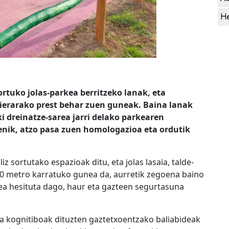
He
tuko jolas-parkea berritzeko lanak, eta
sierarako prest behar zuen guneak. Baina lanak
i dreinatze-sarea jarri delako parkearen
enik, atzo pasa zuen homologazioa eta ordutik
z sortutako espazioak ditu, eta jolas lasaia, talde-
80 metro karratuko gunea da, aurretik zegoena baino
ea hesituta dago, haur eta gazteen segurtasuna
eta kognitiboak dituzten gaztetxoentzako baliabideak