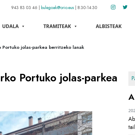
943 83 03 46
|
bulegoak@orio.eus
|
8:30-14:30
UDALA
TRAMITEAK
ALBISTEAK
 Portuko jolas-parkea berritzeko lanak
rko Portuko jolas-parkea
P
A
20
Ab
ta