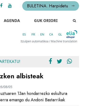
BULETINA. Harpidetu
AGENDA
GUK ORIORI
ES
FR
EN
CA
GL
Itzulpen automatikoa / Machine translation
ARTEKATU!
zken albisteak
26/08/05
uztuaren 13an hondarrezko eskultura
ilerra emango du Andoni Bastarrikak