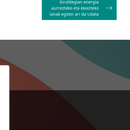
Kiroldegian energia
aurrezteko eta ekoizteko
lanak egiten ari da Udala