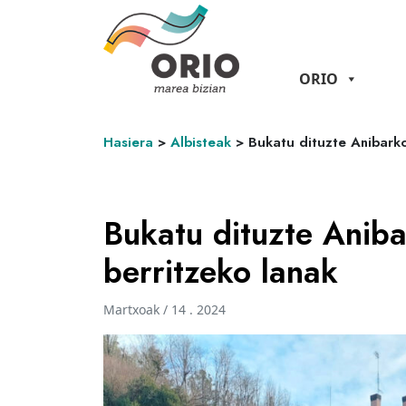
ORIO
Hasiera
>
Albisteak
>
Bukatu dituzte Anibarko
Bukatu dituzte Aniba
berritzeko lanak
Martxoak / 14 . 2024