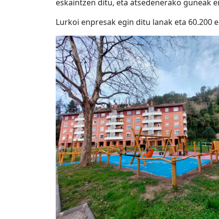
eskaintzen ditu, eta atsedenerako guneak e
Lurkoi enpresak egin ditu lanak eta 60.200 