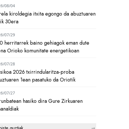
26/08/04
rela kiroldegia itxita egongo da abuztuaren
tik 30era
26/07/29
0 herritarrek baino gehiagok eman dute
ena Orioko komunitate energetikoan
26/07/28
asikoa 2026 txirrindularitza-proba
uztuaren 1ean pasatuko da Oriotik
26/07/27
runbatean hasiko dira Gure Zirkuaren
analdiak
biste guztiak