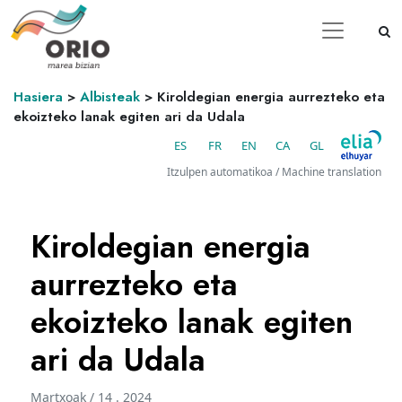
Hasiera
>
Albisteak
>
Kiroldegian energia aurrezteko eta
ekoizteko lanak egiten ari da Udala
ES
FR
EN
CA
GL
Itzulpen automatikoa / Machine translation
Kiroldegian energia
aurrezteko eta
ekoizteko lanak egiten
ari da Udala
Martxoak / 14 . 2024