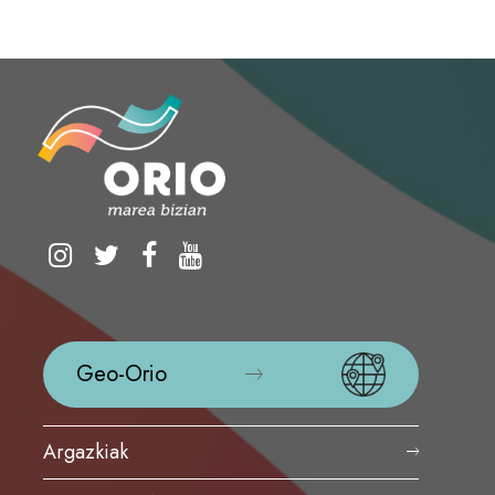
Geo-Orio
Argazkiak