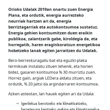
Orioko Udalak 2019an onartu zuen Energia
Plana, eta ordutik, energia aurrezteko
neurriak hartzen ari da, energia
berriztagarriak eta autokontsumoa sustatuz.
Energia gehien kontsumitzen duen eraikin
publikoa, zalantzarik gabe, kiroldegia da, eta
horregatik, haren eraginkoratsun energetikoa
hobetzeko lanak egiten jarraitzen du Udalak.
Bero-berreskuragailu bat eta eguzki-plaka
termikoak instalatu zituen lehenik, eta horien
bidez, gasaren kontsumoa % 30 murriztu zuen.
Horrez gain, argiak LEDera aldatu zituen, eta
ordutik, % 20 jaitsi da argindarraren kontsumoa.
Azken asteotan, lan hauek egiten ari da Udala:
Igerilekua berotzeko eta klimatitzatzeko,
hezetasuna kentzeko makina eta klimatizagailua