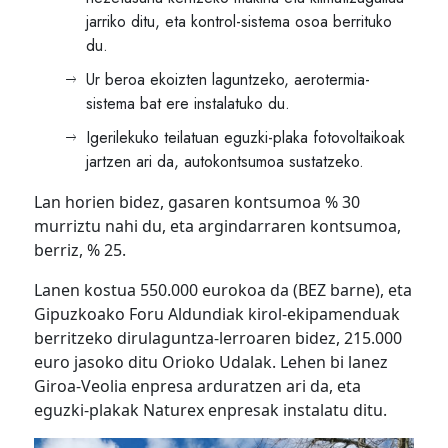
jarriko ditu, eta kontrol-sistema osoa berrituko
du.
Ur beroa ekoizten laguntzeko, aerotermia-
sistema bat ere instalatuko du.
Igerilekuko teilatuan eguzki-plaka fotovoltaikoak
jartzen ari da, autokontsumoa sustatzeko.
Lan horien bidez, gasaren kontsumoa % 30
murriztu nahi du, eta argindarraren kontsumoa,
berriz, % 25.
Lanen kostua 550.000 eurokoa da (BEZ barne), eta
Gipuzkoako Foru Aldundiak kirol-ekipamenduak
berritzeko dirulaguntza-lerroaren bidez, 215.000
euro jasoko ditu Orioko Udalak. Lehen bi lanez
Giroa-Veolia enpresa arduratzen ari da, eta
eguzki-plakak Naturex enpresak instalatu ditu.