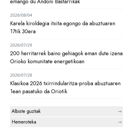
emango du Andoni Bastarrikak
2026/08/04
Karela kiroldegia itxita egongo da abuztuaren
17tik 30era
2026/07/29
200 herritarrek baino gehiagok eman dute izena
Orioko komunitate energetikoan
2026/07/28
Klasikoa 2026 txirrindularitza-proba abuztuaren
1ean pasatuko da Oriotik
Albiste guztiak
Hemeroteka