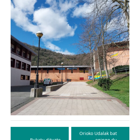
Bidalketetan
zehar
Orioko Udalak bat
Bukatu dituzte
egingo du