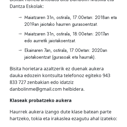
Dantza Eskolak:
Maiatzaren 31n, ostirala, 17:00etan: 2018an eta
2019an jaiotako haurren gurasoentzat.
Maiatzaren 31n, ostirala, 18:00etan: 2017an
edo aurretik jaiotakoentzat.
Ekainaren 7an, ostirala, 17:00etan: 2020an
jaiotakoentzat (gurasoak eta haurrak).
Bisita horietara azaltzerik ez duenak aukera
dauka edozein kontsulta telefonoz egiteko 943
833 727 zenbakian edo idatziz
danbolinme@gmail.com helbidera.
Klaseak probatzeko aukera
Haurrek aukera izango dute klase batean parte
hartzeko, tokia eta irakaslea ezagutu ahal izateko: