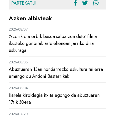
PARTEKATU!
Azken albisteak
2026/08/07
‘Azerik eta erbik basoa salbatzen dute’ filma
ikusteko gonbitak astelehenean jarriko dira
eskuragai
2026/08/05
Abuztuaren 13an hondarrezko eskultura tailerra
emango du Andoni Bastarrikak
2026/08/04
Karela kiroldegia itxita egongo da abuztuaren
17tik 30era
2026/07/29