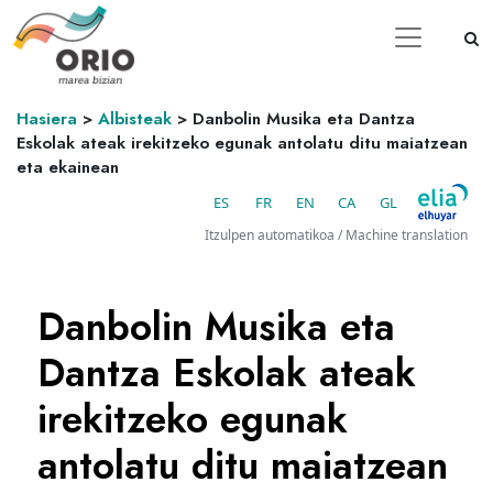
Hasiera
>
Albisteak
>
Danbolin Musika eta Dantza
Eskolak ateak irekitzeko egunak antolatu ditu maiatzean
eta ekainean
ES
FR
EN
CA
GL
Itzulpen automatikoa / Machine translation
Danbolin Musika eta
Dantza Eskolak ateak
irekitzeko egunak
antolatu ditu maiatzean