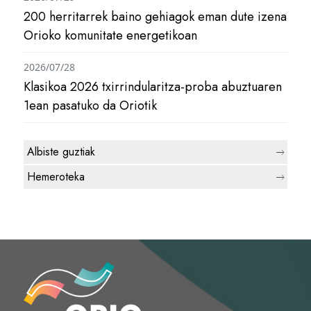
200 herritarrek baino gehiagok eman dute izena
Orioko komunitate energetikoan
2026/07/28
Klasikoa 2026 txirrindularitza-proba abuztuaren
1ean pasatuko da Oriotik
Albiste guztiak
Hemeroteka