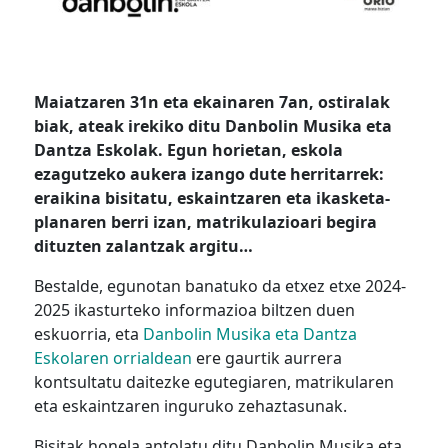
Maiatzaren 31n eta ekainaren 7an, ostiralak
biak, ateak irekiko ditu Danbolin Musika eta
Dantza Eskolak. Egun horietan, eskola
ezagutzeko aukera izango dute herritarrek:
eraikina bisitatu, eskaintzaren eta ikasketa-
planaren berri izan, matrikulazioari begira
dituzten zalantzak argitu…
Bestalde, egunotan banatuko da etxez etxe 2024-
2025 ikasturteko informazioa biltzen duen
eskuorria, eta
Danbolin Musika eta Dantza
Eskolaren orrialdean
ere gaurtik aurrera
kontsultatu daitezke egutegiaren, matrikularen
eta eskaintzaren inguruko zehaztasunak.
Bisitak honela antolatu ditu Danbolin Musika eta