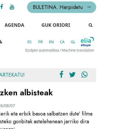
BULETINA. Harpidetu
AGENDA
GUK ORIORI
Ak
ES
FR
EN
CA
GL
Itzulpen automatikoa / Machine translation
ARTEKATU!
zken albisteak
26/08/07
zerik eta erbik basoa salbatzen dute’ filma
usteko gonbitak astelehenean jarriko dira