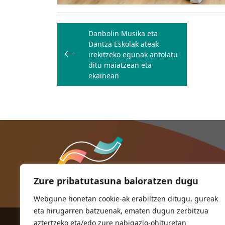
Bidalketetan
Danbolin Musika eta
zehar
Dantza Eskolak ateak
nabigatu
irekitzeko egunak antolatu
ditu maiatzean eta
ekainean
Zure pribatutasuna baloratzen dugu
Webgune honetan cookie-ak erabiltzen ditugu, gureak
eta hirugarren batzuenak, ematen dugun zerbitzua
aztertzeko eta/edo zure nabigazio-ohituretan