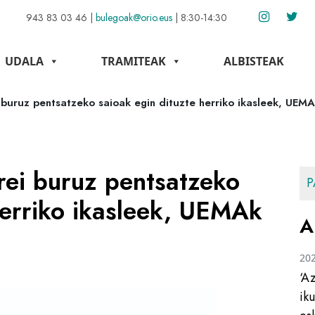
943 83 03 46
|
bulegoak@orio.eus
|
8:30-14:30
UDALA
TRAMITEAK
ALBISTEAK
 buruz pentsatzeko saioak egin dituzte herriko ikasleek, UEM
rei buruz pentsatzeko
P
herriko ikasleek, UEMAk
A
20
‘A
ik