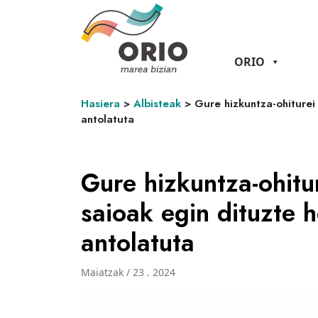
ORIO
Hasiera
>
Albisteak
>
Gure hizkuntza-ohiturei
antolatuta
Gure hizkuntza-ohitu
saioak egin dituzte 
antolatuta
Maiatzak / 23 . 2024