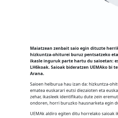
Maiatzean zenbait saio egin dituzte herr
hizkuntza-ohiturei buruz pentsatzeko eta
ikasle inguruk parte hartu du saioetan: 
LH6koak. Saioak bideratzen UEMAko bi tekn
Arana.
Saioen helburua hau izan da: hizkuntza-ohit
ematea euskarari eutsi diezaioten eta euska
zehar, ikasleek identifikatu dute zein eremu
ondoren, horri buruzko hausnarketa egin d
UEMAk aldiro egiten ditu horrelako saioak 