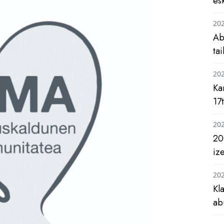
es
20
Ab
ta
20
Ka
17
20
20
iz
20
Kl
ab