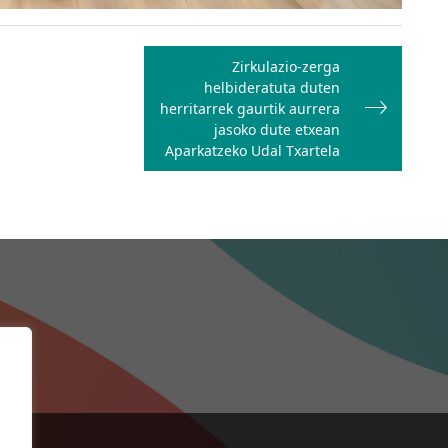
Zirkulazio-zerga
helbideratuta duten
herritarrek gaurtik aurrera
jasoko dute etxean
Aparkatzeko Udal Txartela