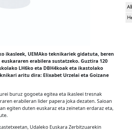
Al
He
iko ikasleek, UEMAko teknikariek gidatuta, beren
 euskararen erabilera sustatzeko. Guztira 120
eskolako LH6ko eta DBH4koak eta ikastolako
ikari aritu dira: Elixabet Urzelai eta Goizane
urei buruz gogoeta egitea eta ikasleei tresnak
raren erabileran lider papera joka dezaten. Saioan
tan egiten duten euskaraz eta zeinetan erdaraz eta,
ute.
ikastetxeetan, Udaleko Euskara Zerbitzuarekin