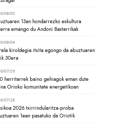
kuragai
26/08/05
uztuaren 13an hondarrezko eskultura
ilerra emango du Andoni Bastarrikak
26/08/04
rela kiroldegia itxita egongo da abuztuaren
tik 30era
26/07/29
0 herritarrek baino gehiagok eman dute
ena Orioko komunitate energetikoan
26/07/28
asikoa 2026 txirrindularitza-proba
uztuaren 1ean pasatuko da Oriotik