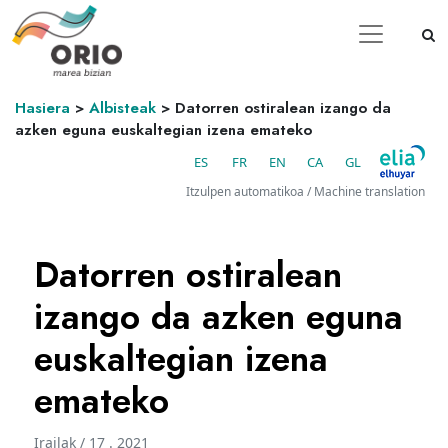
Hasiera
>
Albisteak
>
Datorren ostiralean izango da
azken eguna euskaltegian izena emateko
ES
FR
EN
CA
GL
Itzulpen automatikoa / Machine translation
Datorren ostiralean
izango da azken eguna
euskaltegian izena
emateko
Irailak / 17 . 2021