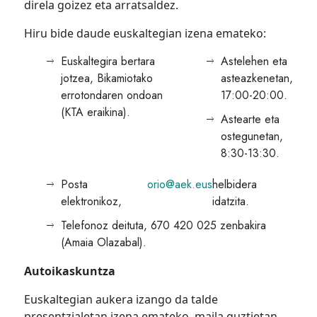
direla goizez eta arratsaldez.
Hiru bide daude euskaltegian izena emateko:
Euskaltegira bertara
Astelehen eta
jotzea, Bikamiotako
asteazkenetan,
errotondaren ondoan
17:00-20:00.
(KTA eraikina).
Astearte eta
ostegunetan,
8:30-13:30.
Posta
orio@aek.eus
helbidera
elektronikoz,
idatzita.
Telefonoz deituta, 670 420 025 zenbakira
(Amaia Olazabal).
Autoikaskuntza
Euskaltegian aukera izango da talde
presentzialetan izena emateko, maila guztietan,