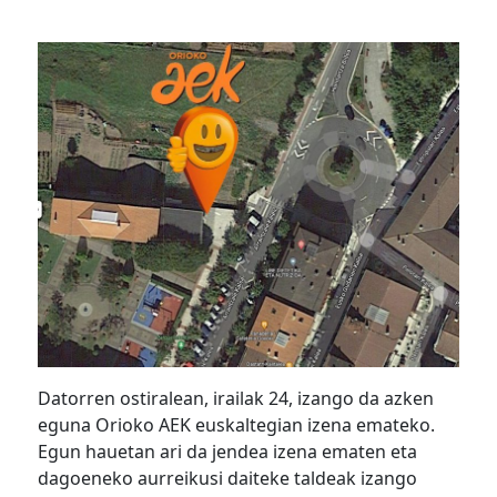
Datorren ostiralean, irailak 24, izango da azken
eguna Orioko AEK euskaltegian izena emateko.
Egun hauetan ari da jendea izena ematen eta
dagoeneko aurreikusi daiteke taldeak izango