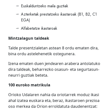
Euskalduntzeko maila guztiak
Azterketak prestatzeko ikastaroak (B1, B2, C1
EGA)
Alfabetatze ikastaroak
Mintzalagun taldeak
Talde presentzialetan astean 8 ordu ematen dira,
bina ordu astelehenetik ostegunera.
Izena ematen duen jendearen arabera antolatuko
dira taldeak, beharrezko osasun- eta segurtasun-
neurri guztiak beteta.
100 euroko matrikula
Orioko Udalaren nahia da oriotarrek moduz ikasi
ahal izatea euskara eta, beraz, ikastaroen prezioa
oso merkea da Orion erroldatuta daudenentzat: