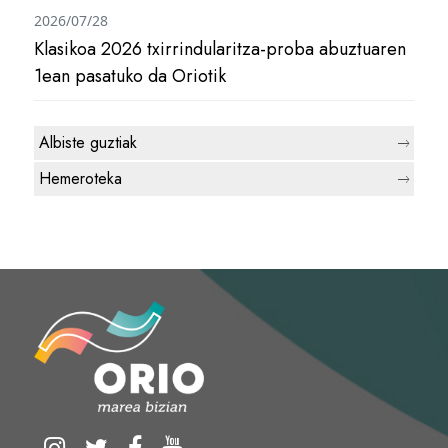
2026/07/28
Klasikoa 2026 txirrindularitza-proba abuztuaren
1ean pasatuko da Oriotik
Albiste guztiak
Hemeroteka