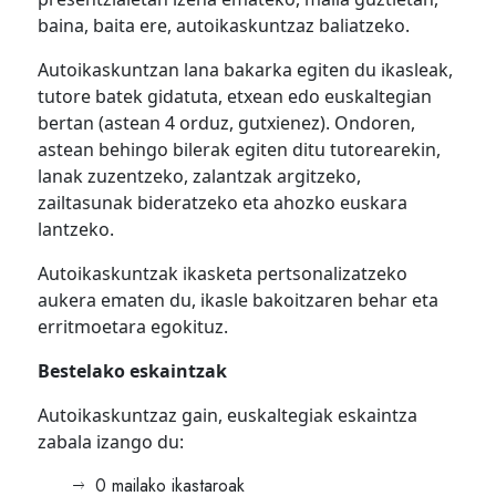
baina, baita ere, autoikaskuntzaz baliatzeko.
Autoikaskuntzan lana bakarka egiten du ikasleak,
tutore batek gidatuta, etxean edo euskaltegian
bertan (astean 4 orduz, gutxienez). Ondoren,
astean behingo bilerak egiten ditu tutorearekin,
lanak zuzentzeko, zalantzak argitzeko,
zailtasunak bideratzeko eta ahozko euskara
lantzeko.
Autoikaskuntzak ikasketa pertsonalizatzeko
aukera ematen du, ikasle bakoitzaren behar eta
erritmoetara egokituz.
Bestelako eskaintzak
Autoikaskuntzaz gain, euskaltegiak eskaintza
zabala izango du:
0 mailako ikastaroak