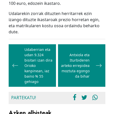
100 euro, edozein ikastaro.
Udalarekin zorrak dituzten herritarrek ezin
izango dituzte ikastaroak prezio horretan egin,
eta matrikularen kostu osoa ordaindu beharko
dute.
Bidalketetan
zehar
Udaberrian eta
udan 9.324
Antxiola eta
nabigatu
bisitari izan dira
Iturbideren
Orioko
arteko errepidea
kanpinean, iaz
moztuta egongo
baino % 55
da bihar
gehiago
PARTEKATU!
Azken albisteak