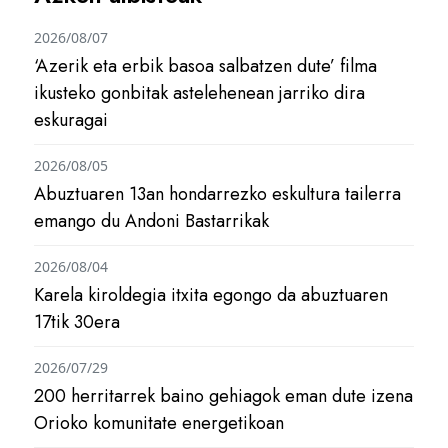
2026/08/07
‘Azerik eta erbik basoa salbatzen dute’ filma
ikusteko gonbitak astelehenean jarriko dira
eskuragai
2026/08/05
Abuztuaren 13an hondarrezko eskultura tailerra
emango du Andoni Bastarrikak
2026/08/04
Karela kiroldegia itxita egongo da abuztuaren
17tik 30era
2026/07/29
200 herritarrek baino gehiagok eman dute izena
Orioko komunitate energetikoan