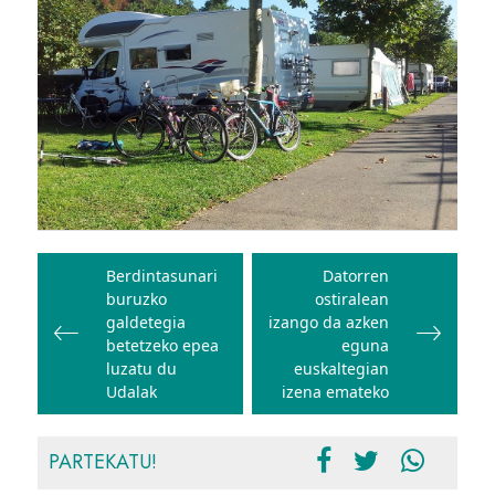
Bidalketetan
zehar
Berdintasunari
Datorren
buruzko
ostiralean
nabigatu
galdetegia
izango da azken
betetzeko epea
eguna
luzatu du
euskaltegian
Udalak
izena emateko
PARTEKATU!