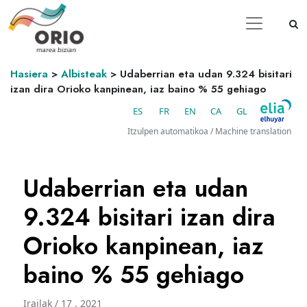
Hasiera
>
Albisteak
>
Udaberrian eta udan 9.324 bisitari
izan dira Orioko kanpinean, iaz baino % 55 gehiago
ES
FR
EN
CA
GL
Itzulpen automatikoa / Machine translation
Udaberrian eta udan
9.324 bisitari izan dira
Orioko kanpinean, iaz
baino % 55 gehiago
Irailak / 17 . 2021