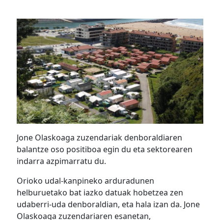
Jone Olaskoaga zuzendariak denboraldiaren
balantze oso positiboa egin du eta sektorearen
indarra azpimarratu du.
Orioko udal-kanpineko arduradunen
helburuetako bat iazko datuak hobetzea zen
udaberri-uda denboraldian, eta hala izan da. Jone
Olaskoaga zuzendariaren esanetan,