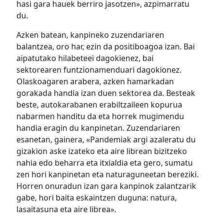
hasi gara hauek berriro jasotzen», azpimarratu
du.
Azken batean, kanpineko zuzendariaren
balantzea, oro har, ezin da positiboagoa izan. Bai
aipatutako hilabeteei dagokienez, bai
sektorearen funtzionamenduari dagokionez.
Olaskoagaren arabera, azken hamarkadan
gorakada handia izan duen sektorea da. Besteak
beste, autokarabanen erabiltzaileen kopurua
nabarmen handitu da eta horrek mugimendu
handia eragin du kanpinetan. Zuzendariaren
esanetan, gainera, «Pandemiak argi azaleratu du
gizakion aske izateko eta aire librean bizitzeko
nahia edo beharra eta itxialdia eta gero, sumatu
zen hori kanpinetan eta naturaguneetan bereziki.
Horren onuradun izan gara kanpinok zalantzarik
gabe, hori baita eskaintzen duguna: natura,
lasaitasuna eta aire librea».