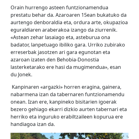
Orain hurrengo asteen funtzionamendua
prestatu behar da. Azaroaren 15ean bukatuko da
aurtengo denboraldia eta, ordura arte, okupazioa
eguraldiaren araberakoa izango da ziurrenik.
«Astean zehar lasaiago eta, asteburua ona
badator, lanpetuago ibiliko gara. Urriko zubirako
erreserbak jasotzen ari gara egunotan eta
azaroan izaten den Behobia-Donostia
lasterketarako ere hasi da mugimendua», esan
du Jonek.
Kanpinaren «argazki» horren eragina, gainera,
nabarmena izan da tabernaren funtzionamendu
onean. Izan ere, kanpineko bisitarien igoerak
bezero gehiago ekarri dizkio aurten tabernari eta
herriko eta inguruko erabiltzaileen kopurua ere
handiagoa izan da.