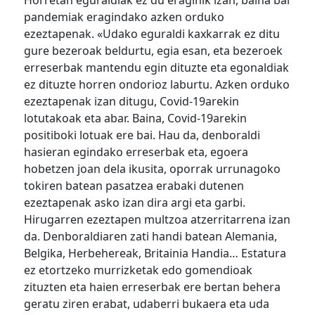
pandemiak eragindako azken orduko
ezeztapenak. «Udako eguraldi kaxkarrak ez ditu
gure bezeroak beldurtu, egia esan, eta bezeroek
erreserbak mantendu egin dituzte eta egonaldiak
ez dituzte horren ondorioz laburtu. Azken orduko
ezeztapenak izan ditugu, Covid-19arekin
lotutakoak eta abar. Baina, Covid-19arekin
positiboki lotuak ere bai. Hau da, denboraldi
hasieran egindako erreserbak eta, egoera
hobetzen joan dela ikusita, oporrak urrunagoko
tokiren batean pasatzea erabaki dutenen
ezeztapenak asko izan dira argi eta garbi.
Hirugarren ezeztapen multzoa atzerritarrena izan
da. Denboraldiaren zati handi batean Alemania,
Belgika, Herbehereak, Britainia Handia… Estatura
ez etortzeko murrizketak edo gomendioak
zituzten eta haien erreserbak ere bertan behera
geratu ziren erabat, udaberri bukaera eta uda