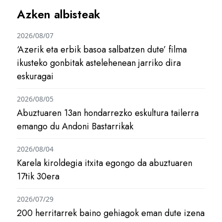
Azken albisteak
2026/08/07
‘Azerik eta erbik basoa salbatzen dute’ filma
ikusteko gonbitak astelehenean jarriko dira
eskuragai
2026/08/05
Abuztuaren 13an hondarrezko eskultura tailerra
emango du Andoni Bastarrikak
2026/08/04
Karela kiroldegia itxita egongo da abuztuaren
17tik 30era
2026/07/29
200 herritarrek baino gehiagok eman dute izena