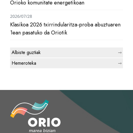
Orioko komunitate energetikoan
2026/07/28
Klasikoa 2026 txirrindularitza-proba abuztuaren
1ean pasatuko da Oriotik
Albiste guztiak
Hemeroteka