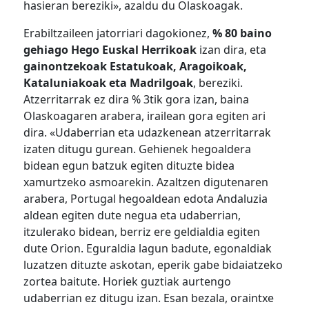
hasieran bereziki», azaldu du Olaskoagak.
Erabiltzaileen jatorriari dagokionez,
% 80 baino
gehiago Hego Euskal Herrikoak
izan dira, eta
gainontzekoak Estatukoak, Aragoikoak,
Kataluniakoak eta Madrilgoak
, bereziki.
Atzerritarrak ez dira % 3tik gora izan, baina
Olaskoagaren arabera, irailean gora egiten ari
dira. «Udaberrian eta udazkenean atzerritarrak
izaten ditugu gurean. Gehienek hegoaldera
bidean egun batzuk egiten dituzte bidea
xamurtzeko asmoarekin. Azaltzen digutenaren
arabera, Portugal hegoaldean edota Andaluzia
aldean egiten dute negua eta udaberrian,
itzulerako bidean, berriz ere geldialdia egiten
dute Orion. Eguraldia lagun badute, egonaldiak
luzatzen dituzte askotan, eperik gabe bidaiatzeko
zortea baitute. Horiek guztiak aurtengo
udaberrian ez ditugu izan. Esan bezala, oraintxe