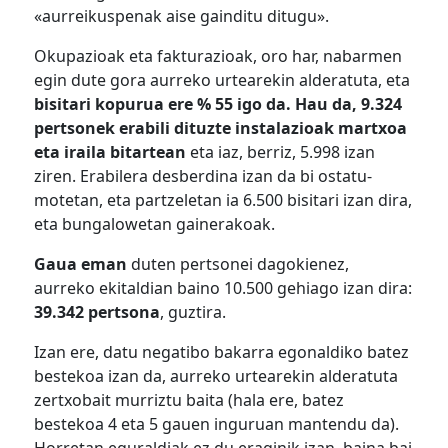
«aurreikuspenak aise gainditu ditugu».
Okupazioak eta fakturazioak, oro har, nabarmen
egin dute gora aurreko urtearekin alderatuta, eta
bisitari kopurua ere % 55 igo da. Hau da, 9.324
pertsonek erabili dituzte instalazioak martxoa
eta iraila bitartean
eta iaz, berriz, 5.998 izan
ziren. Erabilera desberdina izan da bi ostatu-
motetan, eta partzeletan ia 6.500 bisitari izan dira,
eta bungalowetan gainerakoak.
Gaua eman
duten pertsonei dagokienez,
aurreko ekitaldian baino 10.500 gehiago izan dira:
39.342 pertsona
, guztira.
Izan ere, datu negatibo bakarra egonaldiko batez
bestekoa izan da, aurreko urtearekin alderatuta
zertxobait murriztu baita (hala ere, batez
bestekoa 4 eta 5 gauen inguruan mantendu da).
Horretan eguraldiak ez du eraginik izan, baina bai