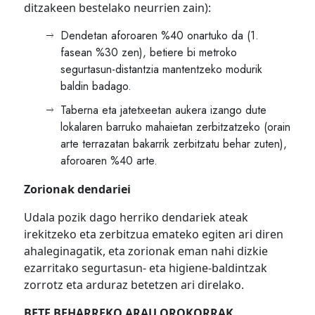
ditzakeen bestelako neurrien zain):
Dendetan aforoaren %40 onartuko da (1.
fasean %30 zen), betiere bi metroko
segurtasun-distantzia mantentzeko modurik
baldin badago.
Taberna eta jatetxeetan aukera izango dute
lokalaren barruko mahaietan zerbitzatzeko (orain
arte terrazatan bakarrik zerbitzatu behar zuten),
aforoaren %40 arte.
Zorionak dendariei
Udala pozik dago herriko dendariek ateak
irekitzeko eta zerbitzua emateko egiten ari diren
ahaleginagatik, eta zorionak eman nahi dizkie
ezarritako segurtasun- eta higiene-baldintzak
zorrotz eta arduraz betetzen ari direlako.
BETE BEHARREKO ARAU OROKORRAK