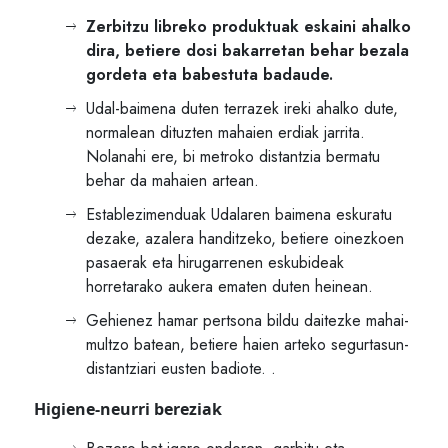
Zerbitzu libreko produktuak eskaini ahalko
dira, betiere dosi bakarretan behar bezala
gordeta eta babestuta badaude.
Udal-baimena duten terrazek ireki ahalko dute,
normalean dituzten mahaien erdiak jarrita.
Nolanahi ere, bi metroko distantzia bermatu
behar da mahaien artean.
Establezimenduak Udalaren baimena eskuratu
dezake, azalera handitzeko, betiere oinezkoen
pasaerak eta hirugarrenen eskubideak
horretarako aukera ematen duten heinean.
Gehienez hamar pertsona bildu daitezke mahai-
multzo batean, betiere haien arteko segurtasun-
distantziari eusten badiote. .
Higiene-neurri bereziak