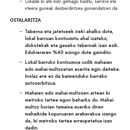
Lokalak bi ate edo gehiago baditu, sarrera eta
irteera guneak desberdintzea gomendatzen da.
OSTALARITZA
Taberna eta jatetxeek ireki ahalko dute,
lokal barruan kontsumitu ahal izateko,
diskotekak eta gaueko tabernak izan ezik.
Edukieraren %40 ezingo dute gainditu.
Lokal barruko kontsumoa soilik mahaian
edo mahai-multzoetan eserita egin daiteke.
Inolaz ere ez da baimenduko barrako
autozerbitzua.
Mahaien edo mahai-multzoen artean bi
metroko tartea egon beharko du. Mahai-
multzo horien tamaina eseriko diren
mahaikide kopuruaren araberakoa izango
da, bi metroko tartea errespetatua izan
dadin.