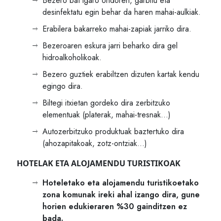
Bezero bat igaro ondoren, garbitu eta
desinfektatu egin behar da haren mahai-aulkiak.
Erabilera bakarreko mahai-zapiak jarriko dira.
Bezeroaren eskura jarri beharko dira gel
hidroalkoholikoak.
Bezero guztiek erabiltzen dizuten kartak kendu
egingo dira.
Biltegi itxietan gordeko dira zerbitzuko
elementuak (platerak, mahai-tresnak…)
Autozerbitzuko produktuak baztertuko dira
(ahozapitakoak, zotz-ontziak…)
HOTELAK ETA ALOJAMENDU TURISTIKOAK
Hoteletako eta alojamendu turistikoetako
zona komunak ireki ahal izango dira, gune
horien edukieraren %30 gainditzen ez
bada.