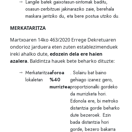
Langile batek gaixotasun-sintomak baditu,
osasun-zerbitzuei jakinaraziko zaie, berehala
maskara jantziko du, eta bere postua utziko du.
MERKATARITZA
Martxoaren 14ko 463/2020 Errege Dekretuaren
ondorioz jarduera eten zuten establezimenduek
ireki ahalko dute,
edozein dela ere haien
azalera
. Baldintza hauek bete beharko dituzte:
Merkataritza
aforoa
. Solairu bat baino
lokaletan
%40
gehiago izanez gero,
murriztea
proportzionalki gordeko
da murrizketa hori.
Edonola ere, bi metroko
distantzia gorde beharko
dute bezeroek. Ezin
bada distantzia hori
gorde, bezero bakarra