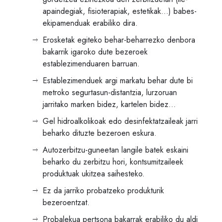
apaindegiak, fisioterapiak, estetikak…) babes-
ekipamenduak erabiliko dira.
Erosketak egiteko behar-beharrezko denbora
bakarrik igaroko dute bezeroek
establezimenduaren barruan.
Establezimenduek argi markatu behar dute bi
metroko segurtasun-distantzia, lurzoruan
jarritako marken bidez, kartelen bidez…
Gel hidroalkolikoak edo desinfektatzaileak jarri
beharko dituzte bezeroen eskura.
Autozerbitzu-guneetan langile batek eskaini
beharko du zerbitzu hori, kontsumitzaileek
produktuak ukitzea saihesteko.
Ez da jarriko probatzeko produkturik
bezeroentzat.
Probalekua pertsona bakarrak erabiliko du aldi