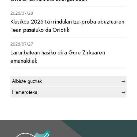
2026/07/28
Klasikoa 2026 txirrindularitza-proba abuztuaren
1ean pasatuko da Oriotik
2026/07/27
Larunbatean hasiko dira Gure Zirkuaren
emanaldiak
Albiste guztiak
Hemeroteka