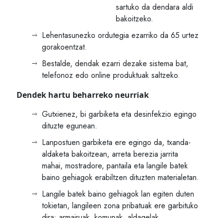
sartuko da dendara aldi
bakoitzeko.
Lehentasunezko ordutegia ezarriko da 65 urtez
gorakoentzat.
Bestalde, dendak ezarri dezake sistema bat,
telefonoz edo online produktuak saltzeko.
Dendek hartu beharreko neurriak
Gutxienez, bi garbiketa eta desinfekzio egingo
dituzte egunean.
Lanpostuen garbiketa ere egingo da, txanda-
aldaketa bakoitzean, arreta berezia jarrita
mahai, mostradore, pantaila eta langile batek
baino gehiagok erabiltzen dituzten materialetan.
Langile batek baino gehiagok lan egiten duten
tokietan, langileen zona pribatuak ere garbituko
dira: armairuak, komunak, aldagelak,