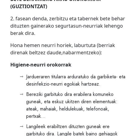
(GUZTIONTZAT)
2. fasean denda, zerbitzu eta tabernek bete behar
dituzten gainerako segurtasun-neurriak lehengo
berak dira.
Hona hemen neurri horiek, laburtuta (berriak
direnak beltzez daude,nabarmentzeko):
Higiene-neurri orokorrak
Jardueraren titularra arduratuko da garbiketa- eta
desinfekzio-neurri egokiak hartzeaz.
Bereziki garbituko dira erabilera komuneko
guneak, eta eskuz ukitzen diren elementuak:
ateak, mahaiak, heldulekuak, telefonoak,
pertxak…
Langileek erabiltzen dituzten guneak ere
garbituko dira. Langile batek baino gehiagok