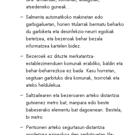
atsedeneko guneak…
Salmenta automatikoko makinetan edo
garbigailuetan, horien titularrak bermatu beharko
du garbiketa eta desinfekzio-neurri egokiak
betetzea, eta bezeroak behar bezala
informatzea kartelen bidez.
Bezeroek ez dituzte merkataritza-
establezimenduen komunak erabiliko, baldin eta
behar-beharrezkoa ez bada. Kasu horretan,
segituan garbituko dira komunak, txorrotak eta
ateko heldulekua.
Saltzailearen eta bezeroaren arteko distantzia:
gutxienez metro bat, manpara edo beste
babeserako elementu bat dagoenean. Bestela,
bi metro.
Pertsonen arteko segurtasun-distantzia
gordetzea ezinezkoa den zerbitzuetan (ile-