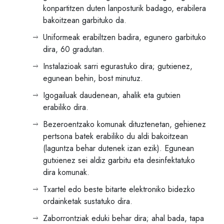
konpartitzen duten lanposturik badago, erabilera
bakoitzean garbituko da.
Uniformeak erabiltzen badira, egunero garbituko
dira, 60 gradutan.
Instalazioak sarri egurastuko dira; gutxienez,
egunean behin, bost minutuz.
Igogailuak daudenean, ahalik eta gutxien
erabiliko dira.
Bezeroentzako komunak dituztenetan, gehienez
pertsona batek erabiliko du aldi bakoitzean
(laguntza behar dutenek izan ezik). Egunean
gutxienez sei aldiz garbitu eta desinfektatuko
dira komunak.
Txartel edo beste bitarte elektroniko bidezko
ordainketak sustatuko dira.
Zaborrontziak eduki behar dira; ahal bada, tapa