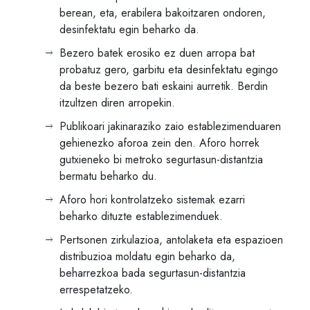
berean, eta, erabilera bakoitzaren ondoren,
desinfektatu egin beharko da.
Bezero batek erosiko ez duen arropa bat
probatuz gero, garbitu eta desinfektatu egingo
da beste bezero bati eskaini aurretik. Berdin
itzultzen diren arropekin.
Publikoari jakinaraziko zaio establezimenduaren
gehienezko aforoa zein den. Aforo horrek
gutxieneko bi metroko segurtasun-distantzia
bermatu beharko du.
Aforo hori kontrolatzeko sistemak ezarri
beharko dituzte establezimenduek.
Pertsonen zirkulazioa, antolaketa eta espazioen
distribuzioa moldatu egin beharko da,
beharrezkoa bada segurtasun-distantzia
errespetatzeko.