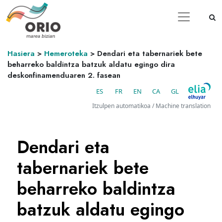
Hasiera
>
Hemeroteka
>
Dendari eta tabernariek bete
beharreko baldintza batzuk aldatu egingo dira
deskonfinamenduaren 2. fasean
ES
FR
EN
CA
GL
Itzulpen automatikoa / Machine translation
Dendari eta
tabernariek bete
beharreko baldintza
batzuk aldatu egingo