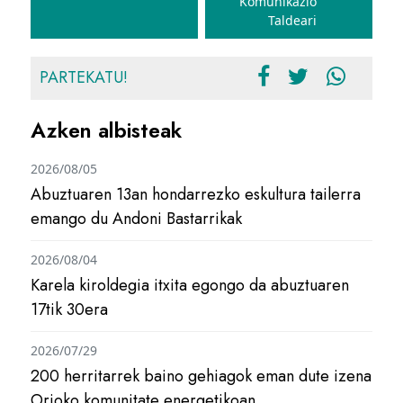
Komunikazio
Taldeari
PARTEKATU!
Azken albisteak
2026/08/05
Abuztuaren 13an hondarrezko eskultura tailerra
emango du Andoni Bastarrikak
2026/08/04
Karela kiroldegia itxita egongo da abuztuaren
17tik 30era
2026/07/29
200 herritarrek baino gehiagok eman dute izena
Orioko komunitate energetikoan