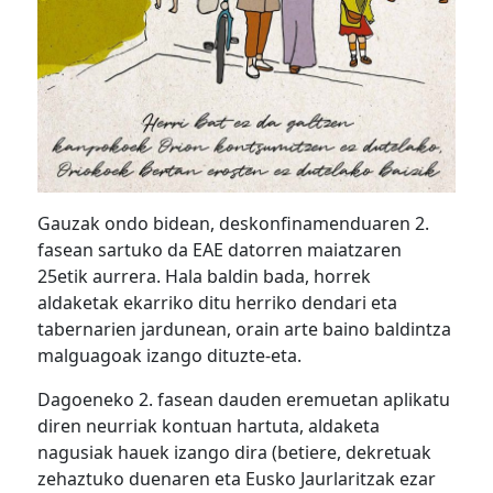
Gauzak ondo bidean, deskonfinamenduaren 2.
fasean sartuko da EAE datorren maiatzaren
25etik aurrera. Hala baldin bada, horrek
aldaketak ekarriko ditu herriko dendari eta
tabernarien jardunean, orain arte baino baldintza
malguagoak izango dituzte-eta.
Dagoeneko 2. fasean dauden eremuetan aplikatu
diren neurriak kontuan hartuta, aldaketa
nagusiak hauek izango dira (betiere, dekretuak
zehaztuko duenaren eta Eusko Jaurlaritzak ezar