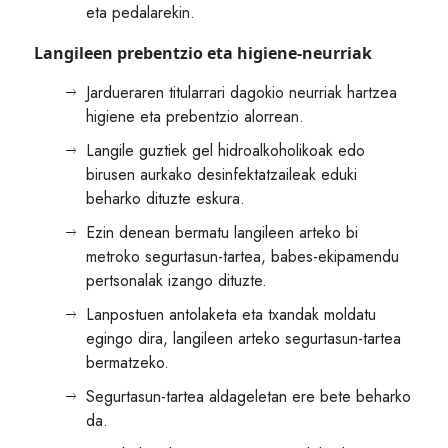
eta pedalarekin.
Langileen prebentzio eta higiene-neurriak
Jardueraren titularrari dagokio neurriak hartzea
higiene eta prebentzio alorrean.
Langile guztiek gel hidroalkoholikoak edo
birusen aurkako desinfektatzaileak eduki
beharko dituzte eskura.
Ezin denean bermatu langileen arteko bi
metroko segurtasun-tartea, babes-ekipamendu
pertsonalak izango dituzte.
Lanpostuen antolaketa eta txandak moldatu
egingo dira, langileen arteko segurtasun-tartea
bermatzeko.
Segurtasun-tartea aldageletan ere bete beharko
da.