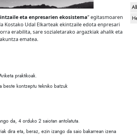
Al
intzaile eta enpresarien ekosistema
” egitasmoaren
He
la Kostako Udal Elkarteak ekintzaile edota enpresari
orra erabilita, sare sozialetarako argazkiak ahalik eta
takuntza ematea.
Ariketa praktikoak.
ta beste kontzeptu tekniko batzuk
ango da, 4 orduko 2 saiotan antolatuta.
riak dira eta, beraz, ezin izango da saio bakarrean izena