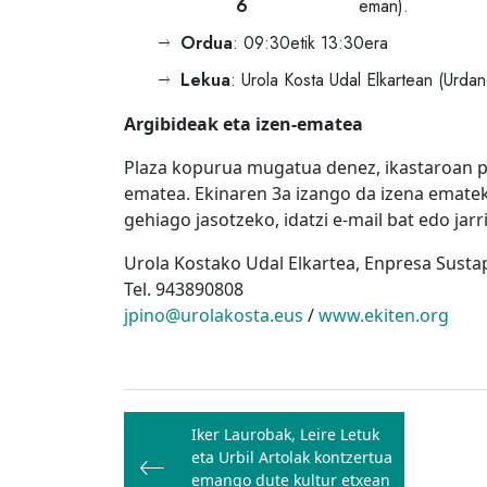
6
eman).
Ordua
: 09:30etik 13:30era
Lekua
: Urola Kosta Udal Elkartean (Urda
Argibideak eta izen-ematea
Plaza kopurua mugatua denez, ikastaroan pa
ematea. Ekinaren 3a izango da izena emate
gehiago jasotzeko, idatzi e-mail bat edo jar
Urola Kostako Udal Elkartea, Enpresa Susta
Tel. 943890808
jpino@urolakosta.eus
/
www.ekiten.org
Bidalketetan
Iker Laurobak, Leire Letuk
zehar
eta Urbil Artolak kontzertua
emango dute kultur etxean