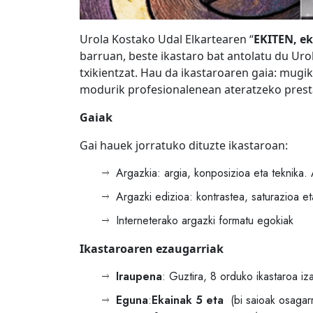
Urola Kostako Udal Elkartearen “
EKITEN, ek
barruan, beste ikastaro bat antolatu du Uro
txikientzat. Hau da ikastaroaren gaia: mugik
modurik profesionalenean ateratzeko pres
Gaiak
Gai hauek jorratuko dituzte ikastaroan:
Argazkia: argia, konposizioa eta teknika. 
Argazki edizioa: kontrastea, saturazioa e
Interneterako argazki formatu egokiak
Ikastaroaren ezaugarriak
Iraupena
: Guztira, 8 orduko ikastaroa iz
Eguna
:
Ekainak 5 eta
(bi saioak osagar