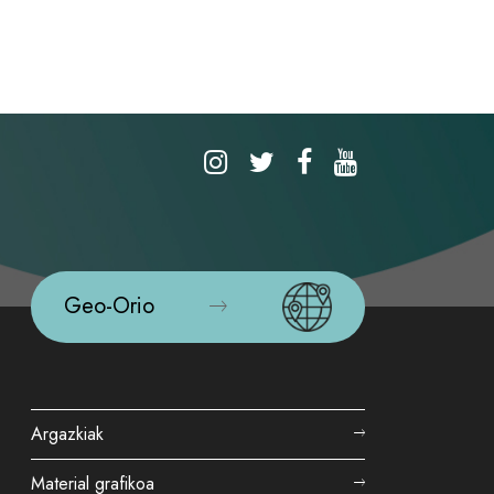
Geo-Orio
Argazkiak
Material grafikoa