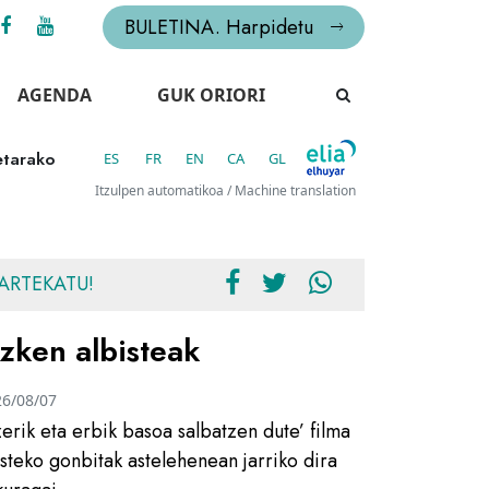
BULETINA. Harpidetu
AGENDA
GUK ORIORI
etarako
ES
FR
EN
CA
GL
Itzulpen automatikoa / Machine translation
ARTEKATU!
zken albisteak
26/08/07
zerik eta erbik basoa salbatzen dute’ filma
usteko gonbitak astelehenean jarriko dira