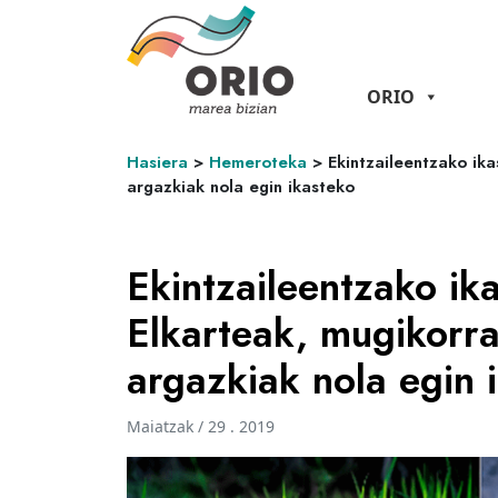
ORIO
Hasiera
>
Hemeroteka
>
Ekintzaileentzako ik
argazkiak nola egin ikasteko
Ekintzaileentzako ik
Elkarteak, mugikorra
argazkiak nola egin 
Maiatzak / 29 . 2019