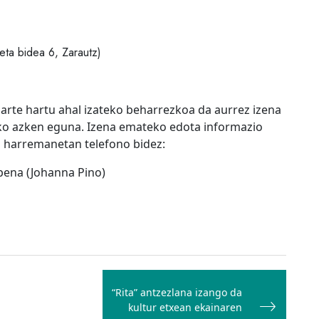
neta bidea 6, Zarautz)
rte hartu ahal izateko beharrezkoa da aurrez izena
ko azken eguna. Izena emateko edota informazio
ri harremanetan telefono bidez:
pena (Johanna Pino)
“Rita” antzezlana izango da
kultur etxean ekainaren