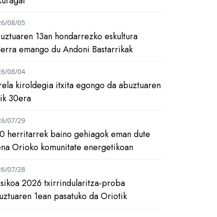
kuragai
26/08/05
uztuaren 13an hondarrezko eskultura
ilerra emango du Andoni Bastarrikak
26/08/04
rela kiroldegia itxita egongo da abuztuaren
tik 30era
26/07/29
0 herritarrek baino gehiagok eman dute
ena Orioko komunitate energetikoan
26/07/28
asikoa 2026 txirrindularitza-proba
uztuaren 1ean pasatuko da Oriotik