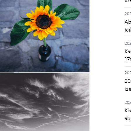
es
20
Ab
ta
20
Ka
17
20
20
iz
20
Kl
ab