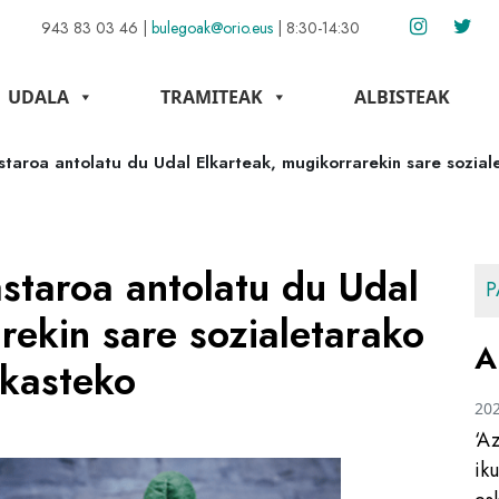
943 83 03 46
|
bulegoak@orio.eus
|
8:30-14:30
UDALA
TRAMITEAK
ALBISTEAK
astaroa antolatu du Udal Elkarteak, mugikorrarekin sare sozial
astaroa antolatu du Udal
P
rekin sare sozialetarako
A
ikasteko
20
‘A
ik