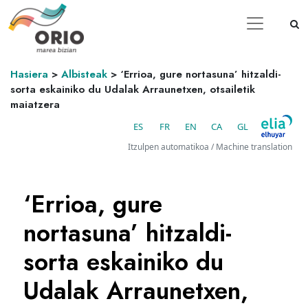
Hasiera
>
Albisteak
>
‘Errioa, gure nortasuna’ hitzaldi-
sorta eskainiko du Udalak Arraunetxen, otsailetik
maiatzera
ES
FR
EN
CA
GL
Itzulpen automatikoa / Machine translation
‘Errioa, gure
nortasuna’ hitzaldi-
sorta eskainiko du
Udalak Arraunetxen,