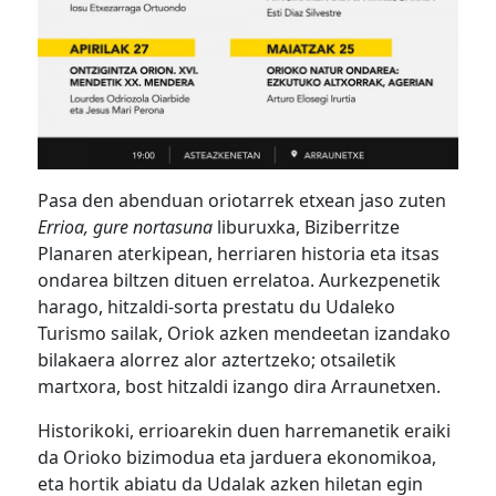
Pasa den abenduan oriotarrek etxean jaso zuten
Errioa, gure nortasuna
liburuxka, Biziberritze
Planaren aterkipean, herriaren historia eta itsas
ondarea biltzen dituen errelatoa. Aurkezpenetik
harago, hitzaldi-sorta prestatu du Udaleko
Turismo sailak, Oriok azken mendeetan izandako
bilakaera alorrez alor aztertzeko; otsailetik
martxora, bost hitzaldi izango dira Arraunetxen.
Historikoki, errioarekin duen harremanetik eraiki
da Orioko bizimodua eta jarduera ekonomikoa,
eta hortik abiatu da Udalak azken hiletan egin