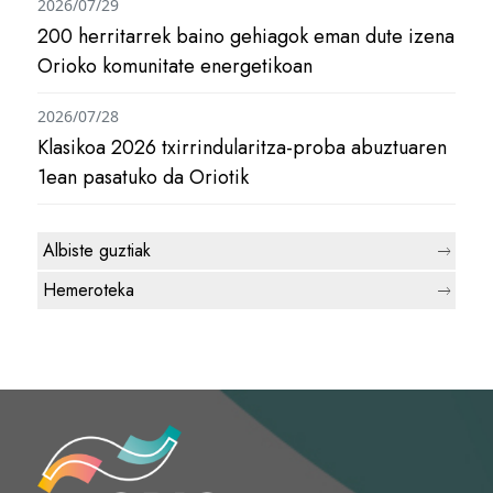
2026/07/29
200 herritarrek baino gehiagok eman dute izena
Orioko komunitate energetikoan
2026/07/28
Klasikoa 2026 txirrindularitza-proba abuztuaren
1ean pasatuko da Oriotik
Albiste guztiak
Hemeroteka