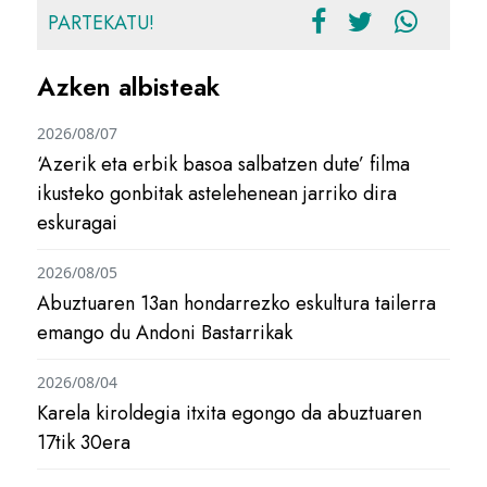
PARTEKATU!
Azken albisteak
2026/08/07
‘Azerik eta erbik basoa salbatzen dute’ filma
ikusteko gonbitak astelehenean jarriko dira
eskuragai
2026/08/05
Abuztuaren 13an hondarrezko eskultura tailerra
emango du Andoni Bastarrikak
2026/08/04
Karela kiroldegia itxita egongo da abuztuaren
17tik 30era