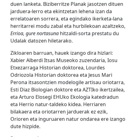
duen lanketa. Biziberritze Planak jasotzen dituen
jarduera-lerro eta ekintzetan lehena izan da
errelatoaren sorrera, eta egindako ikerketa-lana
herritarrei modu zabal eta hurbilekoan azaltzeko,
Errioa, gure nortasuna
hitzaldi-sorta prestatu du
Udalak datozen hiletarako.
Zikloaren barruan, hauek izango dira hizlari:
Xabier Alberdi Itsas Museoko zuzendaria, Iosu
Etxezarraga Historian doktorea, Lourdes
Odriozola Historian doktorea eta Jesus Mari
Perona itsasontzien modelogile artisau oriotarra,
Esti Diaz Biologian doktore eta AZTIko ikertzailea,
eta Arturo Elosegi EHUko Ekologia katedradun
eta Herrio natur-taldeko kidea. Herriaren
bilakaera eta oriotarren jarduerak ez ezik,
Orioren eta inguruaren natur ondarea ere izango
dute hizpide.