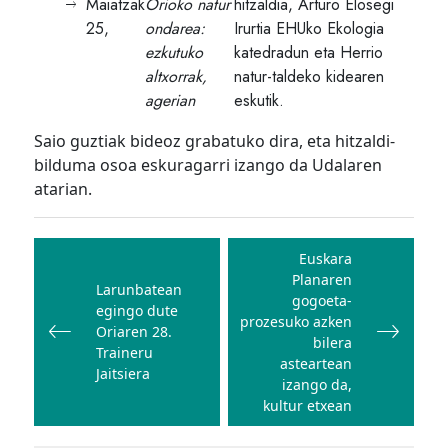
Maiatzak
Orioko natur
hitzaldia, Arturo Elosegi
25,
ondarea:
Irurtia EHUko Ekologia
ezkutuko
katedradun eta Herrio
altxorrak,
natur-taldeko kidearen
agerian
eskutik.
Saio guztiak bideoz grabatuko dira, eta hitzaldi-
bilduma osoa eskuragarri izango da Udalaren
atarian.
Bidalketetan
zehar
Euskara
Planaren
nabigatu
Larunbatean
gogoeta-
egingo dute
prozesuko azken
Oriaren 28.
bilera
Traineru
asteartean
Jaitsiera
izango da,
kultur etxean