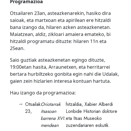
Programazioa
Otsailaren 23an, asteazkenarekin, hasiko dira
saioak, eta martxoan eta apirilean ere hitzaldi
bana izango da, hilaren azken asteazkenetan.
Maiatzean, aldiz, zikloari amaiera emateko, bi
hitzaldi programatu dituzte: hilaren 11n eta
25ean.
Saio guztiak asteazkenetan egingo dituzte,
19:00etan hasita, Arraunetxen, eta herritarrei
bertara hurbiltzeko gonbita egin nahi die Udalak,
gaien zein hizlarien interesa kontuan hartuta.
Hau izango da programazioa:
Otsailak
Oriotarrak
hitzaldia, Xabier Alberdi
23,
itsasoan
Lonbide Historian doktore
barrena XVI.
eta Itsas Museoko
mendean
zuzendariaren eskutik.