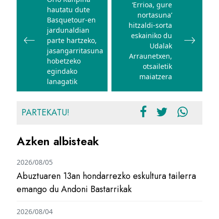
zehar
‘Errioa, gure
hautatu dute
nabigatu
nortasuna’
Basquetour-en
hitzaldi-sorta
jardunaldian
eskainiko du
parte hartzeko,
Udalak
jasangarritasuna
Arraunetxen,
hobetzeko
otsailetik
egindako
maiatzera
lanagatik
PARTEKATU!
Azken albisteak
2026/08/05
Abuztuaren 13an hondarrezko eskultura tailerra
emango du Andoni Bastarrikak
2026/08/04