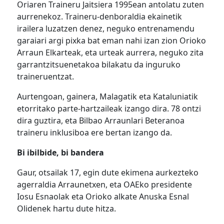
Oriaren Traineru Jaitsiera 1995ean antolatu zuten
aurrenekoz. Traineru-denboraldia ekainetik
irailera luzatzen denez, neguko entrenamendu
garaiari argi pixka bat eman nahi izan zion Orioko
Arraun Elkarteak, eta urteak aurrera, neguko zita
garrantzitsuenetakoa bilakatu da inguruko
traineruentzat.
Aurtengoan, gainera, Malagatik eta Kataluniatik
etorritako parte-hartzaileak izango dira. 78 ontzi
dira guztira, eta Bilbao Arraunlari Beteranoa
traineru inklusiboa ere bertan izango da.
Bi ibilbide, bi bandera
Gaur, otsailak 17, egin dute ekimena aurkezteko
agerraldia Arraunetxen, eta OAEko presidente
Iosu Esnaolak eta Orioko alkate Anuska Esnal
Olidenek hartu dute hitza.