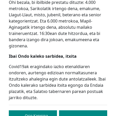
Ohi bezala, bi ibilbide prestatu dituzte: 4.000
metrokoa, Sarikolatik irtengo dena, emakume,
Llagut-Llaut, misto, jubenil, beterano eta senior
kategorientzat. Eta 6.000 metrokoa, Mapil-
Aginagatik irtengo dena, absolutu mailako
traineruentzat. 16:30ean dute hitzordua, eta bi
bandera izango dira jokoan, emakumeena eta
gizonena.
Ibai Ondo kaleko sarbidea, itxita
Covid19ak eragindako iazko etenaldiaren
ondoren, aurtengo edizioan normaltasunera
itzultzeko ahalegina egin dute antolatzaileek. Ibai
Ondo kalerako sarbidea itxita egongo da Endaia
plazatik, eta Salatxo tabernaren parean postuak
jarriko dituzte.
Bidalketetan
Orio Kanpina