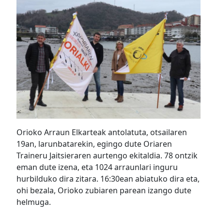
Orioko Arraun Elkarteak antolatuta, otsailaren
19an, larunbatarekin, egingo dute Oriaren
Traineru Jaitsieraren aurtengo ekitaldia. 78 ontzik
eman dute izena, eta 1024 arraunlari inguru
hurbilduko dira zitara. 16:30ean abiatuko dira eta,
ohi bezala, Orioko zubiaren parean izango dute
helmuga.