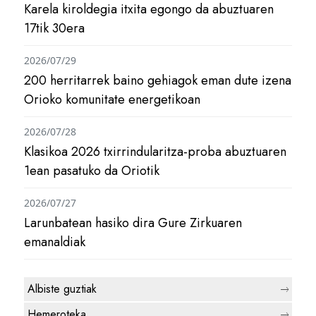
Karela kiroldegia itxita egongo da abuztuaren
17tik 30era
2026/07/29
200 herritarrek baino gehiagok eman dute izena
Orioko komunitate energetikoan
2026/07/28
Klasikoa 2026 txirrindularitza-proba abuztuaren
1ean pasatuko da Oriotik
2026/07/27
Larunbatean hasiko dira Gure Zirkuaren
emanaldiak
Albiste guztiak
Hemeroteka