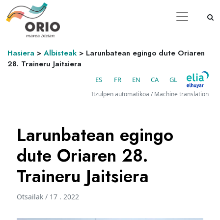
Hasiera
>
Albisteak
>
Larunbatean egingo dute Oriaren
28. Traineru Jaitsiera
ES
FR
EN
CA
GL
Itzulpen automatikoa / Machine translation
Larunbatean egingo
dute Oriaren 28.
Traineru Jaitsiera
Otsailak / 17 . 2022