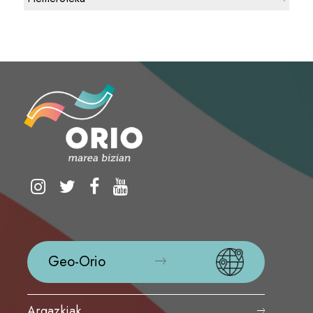
Geo-Orio
Argazkiak