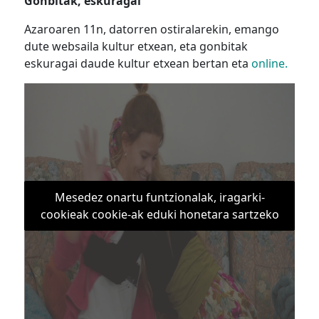
Gonbitak, eskuragai
Azaroaren 11n, datorren ostiralarekin, emango
dute websaila kultur etxean, eta gonbitak
eskuragai daude kultur etxean bertan eta
online.
Mesedez onartu funtzionalak, iragarki-
cookieak cookie-ak eduki honetara sartzeko