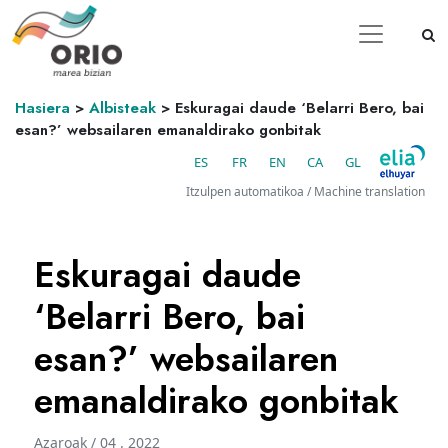
Hasiera
>
Albisteak
>
Eskuragai daude ‘Belarri Bero, bai
esan?’ websailaren emanaldirako gonbitak
ES
FR
EN
CA
GL
Itzulpen automatikoa / Machine translation
Eskuragai daude
‘Belarri Bero, bai
esan?’ websailaren
emanaldirako gonbitak
Azaroak / 04 . 2022