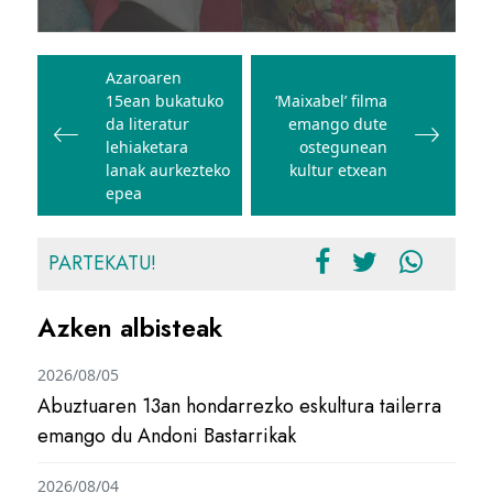
Bidalketetan
zehar
Azaroaren
15ean bukatuko
‘Maixabel’ filma
nabigatu
da literatur
emango dute
lehiaketara
ostegunean
lanak aurkezteko
kultur etxean
epea
PARTEKATU!
Azken albisteak
2026/08/05
Abuztuaren 13an hondarrezko eskultura tailerra
emango du Andoni Bastarrikak
2026/08/04