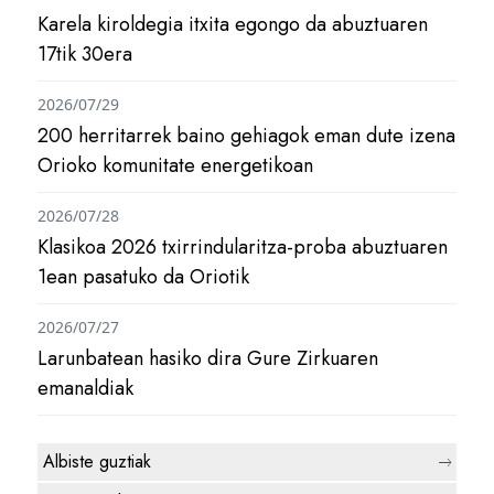
Karela kiroldegia itxita egongo da abuztuaren
17tik 30era
2026/07/29
200 herritarrek baino gehiagok eman dute izena
Orioko komunitate energetikoan
2026/07/28
Klasikoa 2026 txirrindularitza-proba abuztuaren
1ean pasatuko da Oriotik
2026/07/27
Larunbatean hasiko dira Gure Zirkuaren
emanaldiak
Albiste guztiak