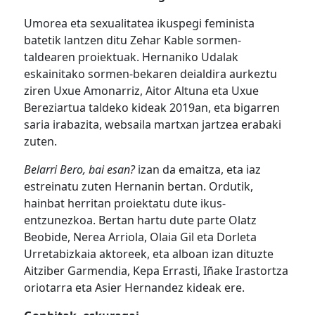
Umorea eta sexualitatea ikuspegi feminista
batetik lantzen ditu Zehar Kable sormen-
taldearen proiektuak. Hernaniko Udalak
eskainitako sormen-bekaren deialdira aurkeztu
ziren Uxue Amonarriz, Aitor Altuna eta Uxue
Bereziartua taldeko kideak 2019an, eta bigarren
saria irabazita, websaila martxan jartzea erabaki
zuten.
Belarri Bero, bai esan?
izan da emaitza, eta iaz
estreinatu zuten Hernanin bertan. Ordutik,
hainbat herritan proiektatu dute ikus-
entzunezkoa. Bertan hartu dute parte Olatz
Beobide, Nerea Arriola, Olaia Gil eta Dorleta
Urretabizkaia aktoreek, eta alboan izan dituzte
Aitziber Garmendia, Kepa Errasti, Iñake Irastortza
oriotarra eta Asier Hernandez kideak ere.