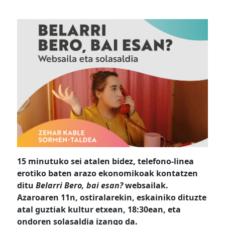
15 minutuko sei atalen bidez, telefono-linea
erotiko baten arazo ekonomikoak kontatzen
ditu
Belarri Bero, bai esan?
websailak.
Azaroaren 11n, ostiralarekin, eskainiko dituzte
atal guztiak kultur etxean, 18:30ean, eta
ondoren solasaldia izango da.