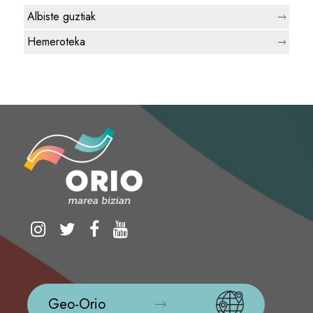
Albiste guztiak
Hemeroteka
Geo-Orio