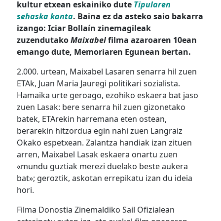
kultur etxean eskainiko dute
Tipularen
sehaska kanta
. Baina ez da asteko saio bakarra
izango: Iciar Bollaín zinemagileak
zuzendutako
Maixabel
filma azaroaren 10ean
emango dute, Memoriaren Egunean bertan.
2.000. urtean, Maixabel Lasaren senarra hil zuen
ETAk, Juan Maria Jauregi politikari sozialista.
Hamaika urte geroago, ezohiko eskaera bat jaso
zuen Lasak: bere senarra hil zuen gizonetako
batek, ETArekin harremana eten ostean,
berarekin hitzordua egin nahi zuen Langraiz
Okako espetxean. Zalantza handiak izan zituen
arren, Maixabel
Lasak eskaera onartu zuen
«mundu guztiak merezi duelako beste aukera
bat»; geroztik,
askotan errepikatu izan du ideia
hori.
Filma Donostia Zinemaldiko Sail Ofizialean