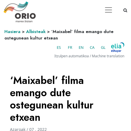
Hasiera
>
Albisteak
>
‘Maixabel’ filma emango dute
ostegunean kultur etxean
ES
FR
EN
CA
GL
Itzulpen automatikoa / Machine translation
‘Maixabel’ filma
emango dute
ostegunean kultur
etxean
Azaroak / 07 . 2022