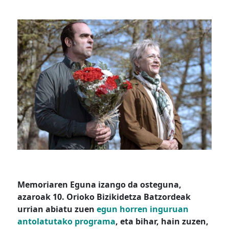
Memoriaren Eguna izango da osteguna,
azaroak 10. Orioko Bizikidetza Batzordeak
urrian abiatu zuen
egun horren inguruan
antolatutako programa
, eta bihar, hain zuzen,