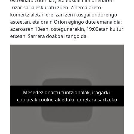
estreinatu zuten iaz, eta euskal film onenaren
Irizar saria eskuratu zuen. Zinema-areto
komertzialetan ere izan zen ikusgai ondorengo
asteetan, eta orain Orion egingo dute emanaldia:
azaroaren 10ean, ostegunarekin,
19:00etan kultur
etxean. Sarrera doakoa izango da.
Mesedez onartu funtzionalak, iragarki-
cookieak cookie-ak eduki honetara sartzeko