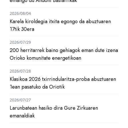
emango du Andoni Bastarrikak
2026/08/04
Karela kiroldegia itxita egongo da abuztuaren
17tik 30era
2026/07/29
200 herritarrek baino gehiagok eman dute izena
Orioko komunitate energetikoan
2026/07/28
Klasikoa 2026 txirrindularitza-proba abuztuaren
1ean pasatuko da Oriotik
2026/07/27
Larunbatean hasiko dira Gure Zirkuaren
emanaldiak