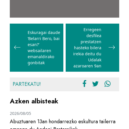
Bidalketetan
zehar
Erregeen
Eskuragai daude
desfilea
nabigatu
‘Belarri Bero, bai
prestatzen
esan?’
hasteko bilera
websailaren
irekia deitu du
emanaldirako
Udalak
gonbitak
azaroaren 9an
PARTEKATU!
Azken albisteak
2026/08/05
Abuztuaren 13an hondarrezko eskultura tailerra