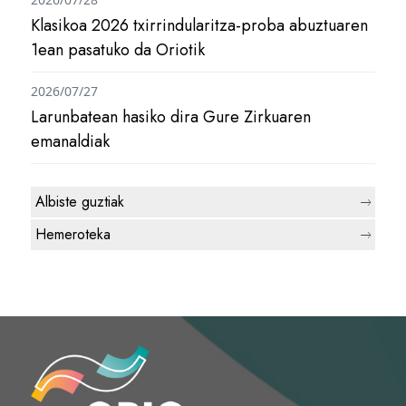
Klasikoa 2026 txirrindularitza-proba abuztuaren
1ean pasatuko da Oriotik
2026/07/27
Larunbatean hasiko dira Gure Zirkuaren
emanaldiak
Albiste guztiak
Hemeroteka