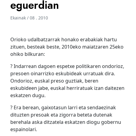
eguerdian
Ekainak / 08 . 2010
Orioko udalbatzarrak honako erabakiak hartu
zituen, besteak beste, 2010eko maiatzaren 25eko
ohiko bilkuran:
? Indarrean dagoen espetxe politikaren ondorioz,
presoen oinarrizko eskubideak urratuak dira.
Ondorioz, euskal preso guztiak, beren
eskubideen jabe, euskal herriratuak izan daitezen
eskatzen dugu.
? Era berean, gaixotasun larri eta sendaezinak
dituzten presoak eta zigorra beteta dutenak
berehala aska ditzatela eskatzen diogu gobernu
espainolari.