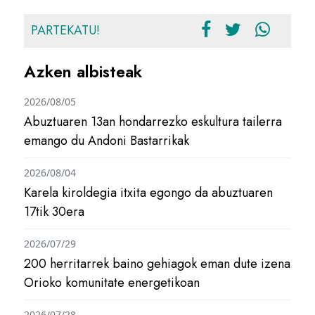
PARTEKATU!
Azken albisteak
2026/08/05
Abuztuaren 13an hondarrezko eskultura tailerra
emango du Andoni Bastarrikak
2026/08/04
Karela kiroldegia itxita egongo da abuztuaren
17tik 30era
2026/07/29
200 herritarrek baino gehiagok eman dute izena
Orioko komunitate energetikoan
2026/07/28