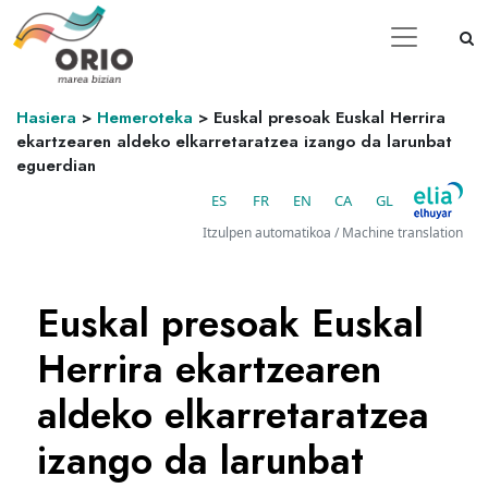
Hasiera
>
Hemeroteka
>
Euskal presoak Euskal Herrira
ekartzearen aldeko elkarretaratzea izango da larunbat
eguerdian
ES
FR
EN
CA
GL
Itzulpen automatikoa / Machine translation
Euskal presoak Euskal
Herrira ekartzearen
aldeko elkarretaratzea
izango da larunbat