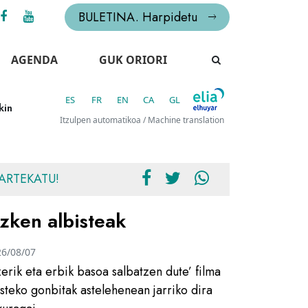
BULETINA. Harpidetu
AGENDA
GUK ORIORI
ES
FR
EN
CA
GL
kin
Itzulpen automatikoa / Machine translation
ARTEKATU!
zken albisteak
26/08/07
zerik eta erbik basoa salbatzen dute’ filma
usteko gonbitak astelehenean jarriko dira