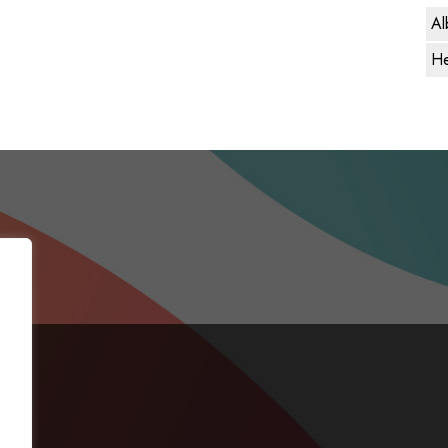
Al
He