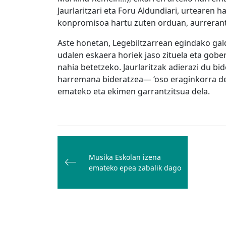
Jaurlaritzari eta Foru Aldundiari, urtearen ha
konpromisoa hartu zuten orduan, aurrerant
Aste honetan, Legebiltzarrean egindako gald
udalen eskaera horiek jaso zituela eta gober
nahia betetzeko. Jaurlaritzak adierazi du b
harremana bideratzea— ‘oso eraginkorra de
emateko eta ekimen garrantzitsua dela.
Bidalketetan
zehar
Musika Eskolan izena
nabigatu
emateko epea zabalik dago