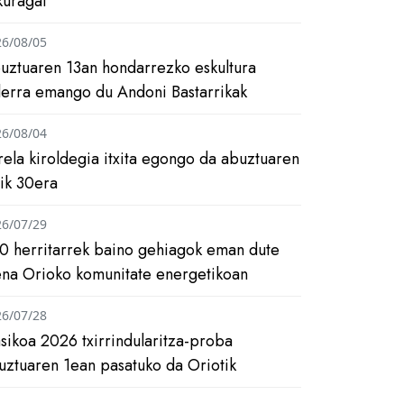
kuragai
26/08/05
uztuaren 13an hondarrezko eskultura
ilerra emango du Andoni Bastarrikak
26/08/04
rela kiroldegia itxita egongo da abuztuaren
tik 30era
26/07/29
0 herritarrek baino gehiagok eman dute
ena Orioko komunitate energetikoan
26/07/28
asikoa 2026 txirrindularitza-proba
uztuaren 1ean pasatuko da Oriotik