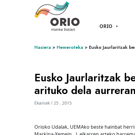
ORIO
Hasiera
>
Hemeroteka
>
Eusko Jaurlaritzak b
Eusko Jaurlaritzak b
arituko dela aurrera
Ekainak / 25 . 2015
Orioko Udalak, UEMAko beste hainbat herrir
Markina-Xemein…), elkarren arteko harreman