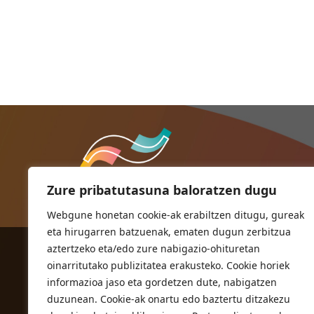
Zure pribatutasuna baloratzen dugu
Webgune honetan cookie-ak erabiltzen ditugu, gureak
eta hirugarren batzuenak, ematen dugun zerbitzua
aztertzeko eta/edo zure nabigazio-ohituretan
ORIOKO UDALA
oinarritutako publizitatea erakusteko. Cookie horiek
Herriko plaza,1
informazioa jaso eta gordetzen dute, nabigatzen
20810 Orio (Gipuzkoa)
duzunean. Cookie-ak onartu edo baztertu ditzakezu
T. 943 83 03 46