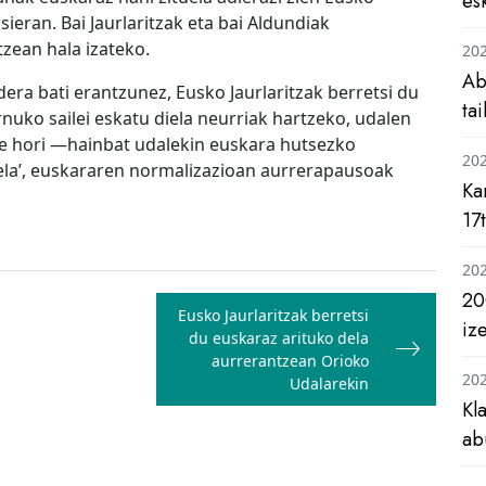
es
sieran. Bai Jaurlaritzak eta bai Aldundiak
zean hala izateko.
20
Ab
era bati erantzunez, Eusko Jaurlaritzak berretsi du
ta
nuko sailei eskatu diela neurriak hartzeko, udalen
ide hori —hainbat udalekin euskara hutsezko
20
la’, euskararen normalizazioan aurrerapausoak
Ka
17
20
20
Eusko Jaurlaritzak berretsi
iz
du euskaraz arituko dela
aurrerantzean Orioko
20
Udalarekin
Kl
ab