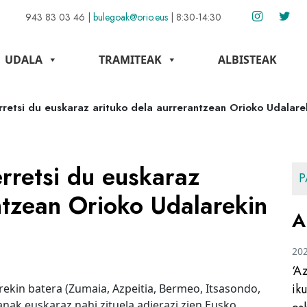
943 83 03 46
|
bulegoak@orio.eus
|
8:30-14:30
UDALA
TRAMITEAK
ALBISTEAK
erretsi du euskaraz arituko dela aurrerantzean Orioko Udalare
erretsi du euskaraz
P
ntzean Orioko Udalarekin
A
20
‘A
ik
ekin batera (Zumaia, Azpeitia, Bermeo, Itsasondo,
ak euskaraz nahi zituela adierazi zien Eusko