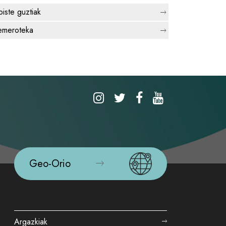
biste guztiak
meroteka
Geo-Orio
Argazkiak