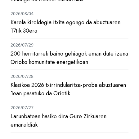
2026/08/04
Karela kiroldegia itxita egongo da abuztuaren
17tik 30era
2026/07/29
200 herritarrek baino gehiagok eman dute izena
Orioko komunitate energetikoan
2026/07/28
Klasikoa 2026 txirrindularitza-proba abuztuaren
1ean pasatuko da Oriotik
2026/07/27
Larunbatean hasiko dira Gure Zirkuaren
emanaldiak