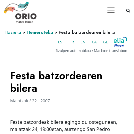
Hasiera
>
Hemeroteka
>
Festa batzordearen bilera
ES
FR
EN
CA
GL
Itzulpen automatikoa / Machine translation
Festa batzordearen
bilera
Maiatzak / 22 . 2007
Festa batzordeak bilera egingo du ostegunean,
maiatzak 24, 19:00etan, aurtengo San Pedro