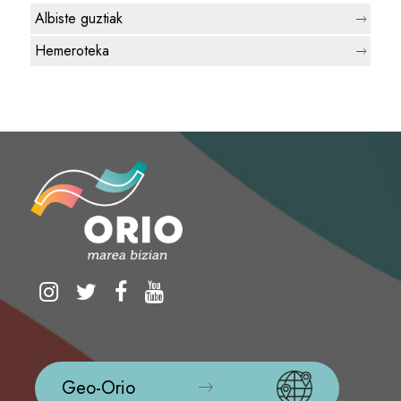
Albiste guztiak
Hemeroteka
Geo-Orio