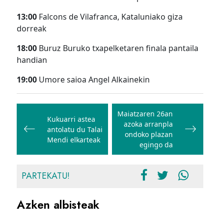
13:00
Falcons de Vilafranca, Kataluniako giza
dorreak
18:00
Buruz Buruko txapelketaren finala pantaila
handian
19:00
Umore saioa Angel Alkainekin
Bidalketetan
zehar
Maiatzaren 26an
Kukuarri astea
azoka arranpla
nabigatu
antolatu du Talai
ondoko plazan
Mendi elkarteak
egingo da
PARTEKATU!
Azken albisteak