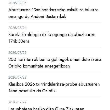
2026/08/05
Abuztuaren 13an hondarrezko eskultura tailerra
emango du Andoni Bastarrikak
2026/08/04
Karela kiroldegia itxita egongo da abuztuaren
17tik 30era
2026/07/29
200 herritarrek baino gehiagok eman dute izena
Orioko komunitate energetikoan
2026/07/28
Klasikoa 2026 txirrindularitza-proba abuztuaren
1ean pasatuko da Oriotik
2026/07/27
Larunbatean hasiko dira Gure Zirkuaren