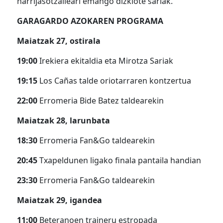
harrijasotzaileari emango dizkiote sariak.
GARAGARDO AZOKAREN PROGRAMA
Maiatzak 27, ostirala
19:00
Irekiera ekitaldia eta Mirotza Sariak
19:15
Los Cañas talde oriotarraren kontzertua
22:00
Erromeria Bide Batez taldearekin
Maiatzak 28, larunbata
18:30
Erromeria Fan&Go taldearekin
20:45
Txapeldunen ligako finala pantaila handian
23:30
Erromeria Fan&Go taldearekin
Maiatzak 29, igandea
11:00
Beteranoen traineru estropada