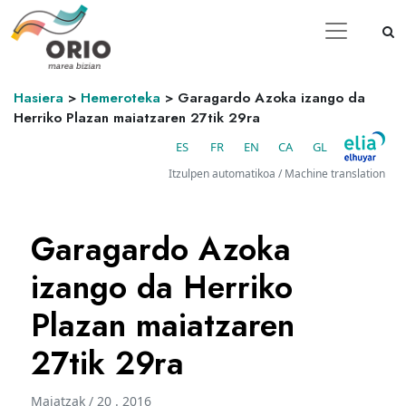
Hasiera
>
Hemeroteka
>
Garagardo Azoka izango da
Herriko Plazan maiatzaren 27tik 29ra
ES
FR
EN
CA
GL
Itzulpen automatikoa / Machine translation
Garagardo Azoka
izango da Herriko
Plazan maiatzaren
27tik 29ra
Maiatzak / 20 . 2016