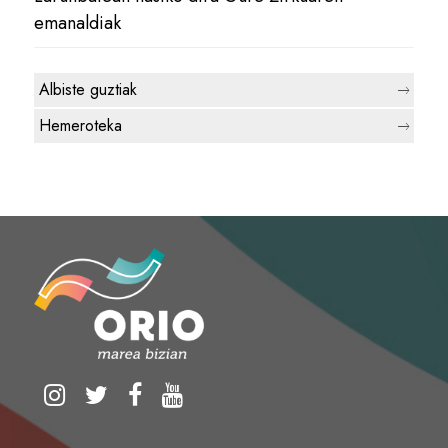
emanaldiak
Albiste guztiak
Hemeroteka