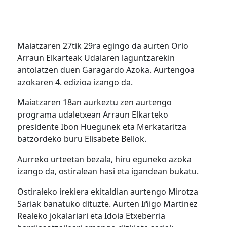
Maiatzaren 27tik 29ra egingo da aurten Orio
Arraun Elkarteak Udalaren laguntzarekin
antolatzen duen Garagardo Azoka. Aurtengoa
azokaren 4. edizioa izango da.
Maiatzaren 18an aurkeztu zen aurtengo
programa udaletxean Arraun Elkarteko
presidente Ibon Huegunek eta Merkataritza
batzordeko buru Elisabete Bellok.
Aurreko urteetan bezala, hiru eguneko azoka
izango da, ostiralean hasi eta igandean bukatu.
Ostiraleko irekiera ekitaldian aurtengo Mirotza
Sariak banatuko dituzte. Aurten Iñigo Martinez
Realeko jokalariari eta Idoia Etxeberria