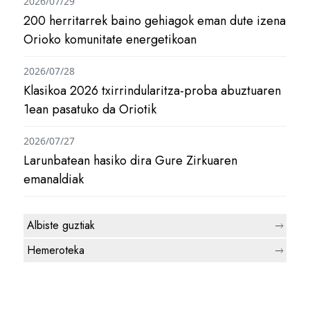
2026/07/29
200 herritarrek baino gehiagok eman dute izena
Orioko komunitate energetikoan
2026/07/28
Klasikoa 2026 txirrindularitza-proba abuztuaren
1ean pasatuko da Oriotik
2026/07/27
Larunbatean hasiko dira Gure Zirkuaren
emanaldiak
Albiste guztiak
Hemeroteka