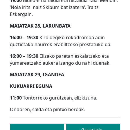
19:00
Bideo-emanaldia eta hitzaldia Talai Mendin:
‘Nola iritsi naiz Skibum bat izatera’. Iraitz
Ezkergain.
MAIATZAK 28, LARUNBATA
16:00 – 19:30
Kiroldegiko rokodromoa adin
guztietako haurrek erabiltzeko prestatuko da.
16:00 – 19:30
Elizako paretan eskalatzeko eta
yumareatzeko aukera izango du nahi duenak.
MAIATZAK 29, IGANDEA
KUKUARRI EGUNA
11:00
Tontorreko gurutzean, elizkizuna.
Ondoren, salda eta pintxo beroak.
Bidalketetan
Garagardo