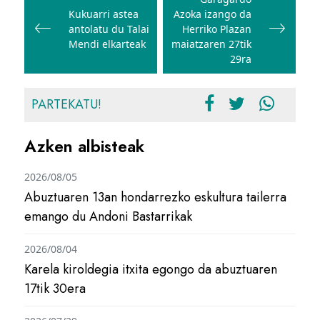
zehar
Kukuarri astea
Azoka izango da
nabigatu
antolatu du Talai
Herriko Plazan
Mendi elkarteak
maiatzaren 27tik
29ra
PARTEKATU!
Azken albisteak
2026/08/05
Abuztuaren 13an hondarrezko eskultura tailerra
emango du Andoni Bastarrikak
2026/08/04
Karela kiroldegia itxita egongo da abuztuaren
17tik 30era