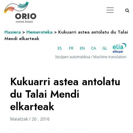
Hasiera
>
Hemeroteka
>
Kukuarri astea antolatu du Talai
Mendi elkarteak
ES
FR
EN
CA
GL
Itzulpen automatikoa / Machine translation
Kukuarri astea antolatu
du Talai Mendi
elkarteak
Maiatzak / 20 . 2016