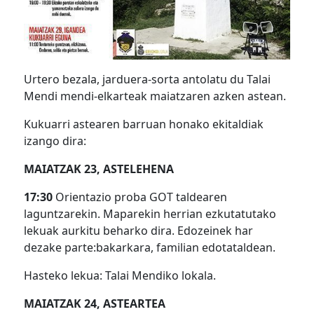
Urtero bezala, jarduera-sorta antolatu du Talai
Mendi mendi-elkarteak maiatzaren azken astean.
Kukuarri astearen barruan honako ekitaldiak
izango dira:
MAIATZAK 23, ASTELEHENA
17:30
Orientazio proba GOT taldearen
laguntzarekin. Maparekin herrian ezkutatutako
lekuak aurkitu beharko dira. Edozeinek har
dezake parte:bakarkara, familian edotataldean.
Hasteko lekua: Talai Mendiko lokala.
MAIATZAK 24, ASTEARTEA