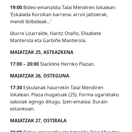
19:00
Bideo-emanaldia Talai Mendiren lokalean:
‘Eskalada Korsikan barrena: arroil jaitsierak,
mendi ibilbideak…’
Idurre Lizarralde, Haritz Otaño, Elixabete
Manterola eta Garbiñe Manterola.
MAIATZAK 25, ASTEAZKENA
17:00 – 20:00
Slackline Herriko Plazan.
MAIATZAK 26, OSTEGUNA
17:30
Eskulanak haurrekin Talai Mendiren
lokalean. Plaza mugatuak (25). Forma ugarietako
xaboiak egingo ditugu. Izen-ematea: Iturain
estankoan.
MAIATZAK 27, OSTIRALA