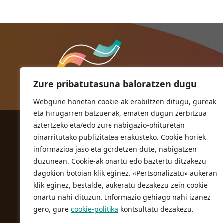
Zure pribatutasuna baloratzen dugu
Webgune honetan cookie-ak erabiltzen ditugu, gureak
eta hirugarren batzuenak, ematen dugun zerbitzua
aztertzeko eta/edo zure nabigazio-ohituretan
ORIOKO UDALA
oinarritutako publizitatea erakusteko. Cookie horiek
Herriko plaza,1
informazioa jaso eta gordetzen dute, nabigatzen
20810 Orio (Gipuzkoa)
duzunean. Cookie-ak onartu edo baztertu ditzakezu
T. 943 83 03 46
dagokion botoian klik eginez. «Pertsonalizatu» aukeran
klik eginez, bestalde, aukeratu dezakezu zein cookie
bulegoak@orio.eus
onartu nahi dituzun. Informazio gehiago nahi izanez
gero, gure
cookie-politika
kontsultatu dezakezu.