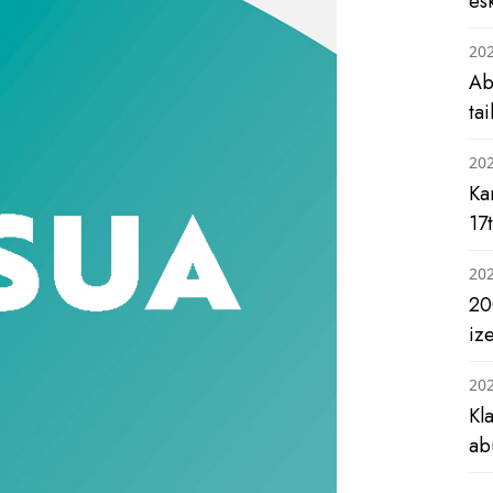
es
20
Ab
ta
20
Ka
17
20
20
iz
20
Kl
ab