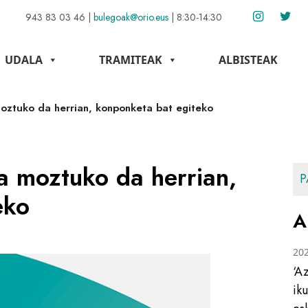
943 83 03 46
|
bulegoak@orio.eus
|
8:30-14:30
UDALA
TRAMITEAK
ALBISTEAK
oztuko da herrian, konponketa bat egiteko
a moztuko da herrian,
P
eko
A
20
‘A
ik