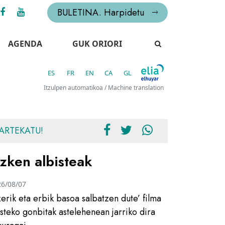
BULETINA. Harpidetu
AGENDA
GUK ORIORI
ES
FR
EN
CA
GL
Itzulpen automatikoa / Machine translation
ARTEKATU!
zken albisteak
26/08/07
zerik eta erbik basoa salbatzen dute’ filma
usteko gonbitak astelehenean jarriko dira