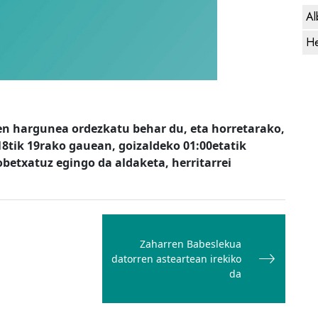
Al
He
ten hargunea ordezkatu behar du, eta horretarako,
8tik 19rako gauean, goizaldeko 01:00etatik
obetxatuz egingo da aldaketa, herritarrei
Zaharren Babeslekua
datorren asteartean irekiko
da