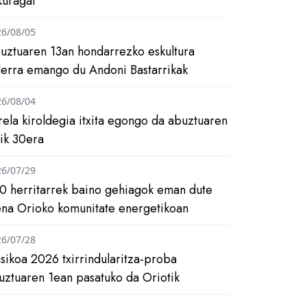
kuragai
26/08/05
uztuaren 13an hondarrezko eskultura
ilerra emango du Andoni Bastarrikak
26/08/04
rela kiroldegia itxita egongo da abuztuaren
tik 30era
26/07/29
0 herritarrek baino gehiagok eman dute
ena Orioko komunitate energetikoan
26/07/28
asikoa 2026 txirrindularitza-proba
uztuaren 1ean pasatuko da Oriotik