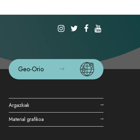
Geo-Orio
Argazkiak
Material grafikoa