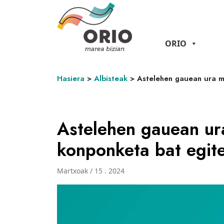
ORIO
Hasiera
>
Albisteak
>
Astelehen gauean ura m
Astelehen gauean ur
konponketa bat egit
Martxoak / 15 . 2024