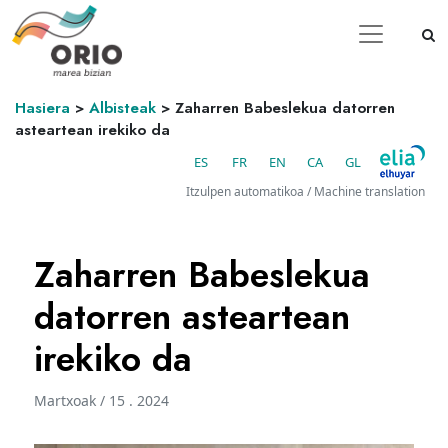
Hasiera
>
Albisteak
>
Zaharren Babeslekua datorren
asteartean irekiko da
ES
FR
EN
CA
GL
Itzulpen automatikoa / Machine translation
Zaharren Babeslekua
datorren asteartean
irekiko da
Martxoak / 15 . 2024