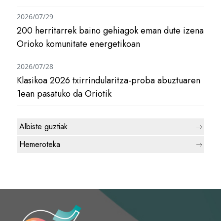
2026/07/29
200 herritarrek baino gehiagok eman dute izena
Orioko komunitate energetikoan
2026/07/28
Klasikoa 2026 txirrindularitza-proba abuztuaren
1ean pasatuko da Oriotik
Albiste guztiak
Hemeroteka