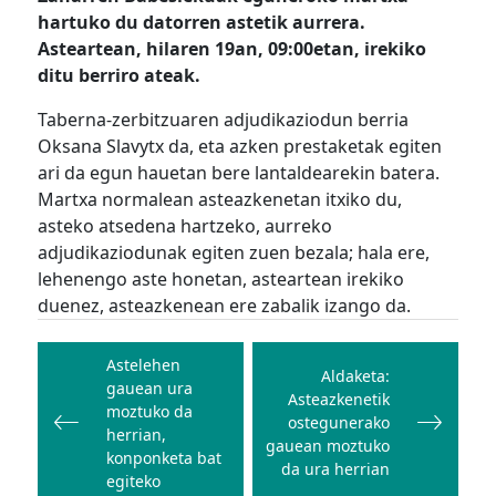
hartuko du datorren astetik aurrera.
Asteartean, hilaren 19an, 09:00etan, irekiko
ditu berriro ateak.
Taberna-zerbitzuaren adjudikaziodun berria
Oksana Slavytx da, eta azken prestaketak egiten
ari da egun hauetan bere lantaldearekin batera.
Martxa normalean asteazkenetan itxiko du,
asteko atsedena hartzeko, aurreko
adjudikaziodunak egiten zuen bezala; hala ere,
lehenengo aste honetan, asteartean irekiko
duenez, asteazkenean ere zabalik izango da.
Bidalketetan
zehar
Astelehen
Aldaketa:
gauean ura
nabigatu
Asteazkenetik
moztuko da
ostegunerako
herrian,
gauean moztuko
konponketa bat
da ura herrian
egiteko