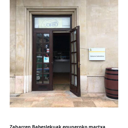
Zaharren Babeslekuak eguneroko martxa