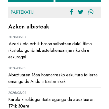
PARTEKATU!
Azken albisteak
2026/08/07
‘Azerik eta erbik basoa salbatzen dute’ filma
ikusteko gonbitak astelehenean jarriko dira
eskuragai
2026/08/05
Abuztuaren 13an hondarrezko eskultura tailerra
emango du Andoni Bastarrikak
2026/08/04
Karela kiroldegia itxita egongo da abuztuaren
17tik 30era