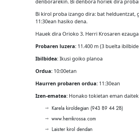
denborarekin. Bi denbora horiek dira prob
Bi kirol proba izango dira: bat helduentzat
11:30ean hasiko dena.
Hauek dira Orioko 3. Herri Krosaren ezaugar
Probaren luzera
: 11.400 m (3 buelta ibilbide
Ibilbidea
: Ikusi goiko planoa
Ordua
: 10:00etan
Haurren probaren ordua
: 11:30ean
Izen-ematea
: Honako tokietan eman daitek
Karela kiroldegian (943 89 44 28)
www.herrikrossa.com
Laister kirol dendan