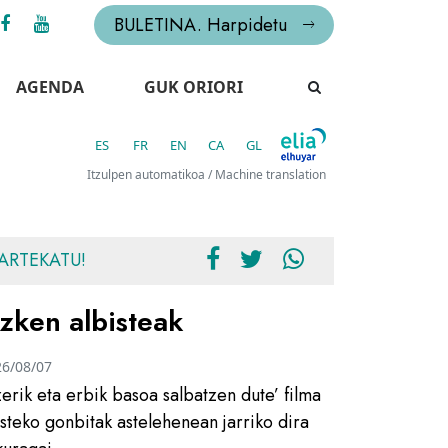
BULETINA. Harpidetu
AGENDA
GUK ORIORI
ES
FR
EN
CA
GL
Itzulpen automatikoa / Machine translation
ARTEKATU!
zken albisteak
26/08/07
zerik eta erbik basoa salbatzen dute’ filma
usteko gonbitak astelehenean jarriko dira