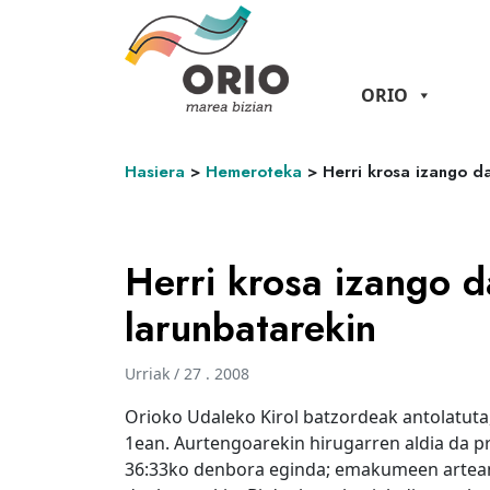
ORIO
Hasiera
>
Hemeroteka
>
Herri krosa izango d
Herri krosa izango d
larunbatarekin
Urriak / 27 . 2008
Orioko Udaleko Kirol batzordeak antolatuta
1ean. Aurtengoarekin hirugarren aldia da pr
36:33ko denbora eginda; emakumeen artean