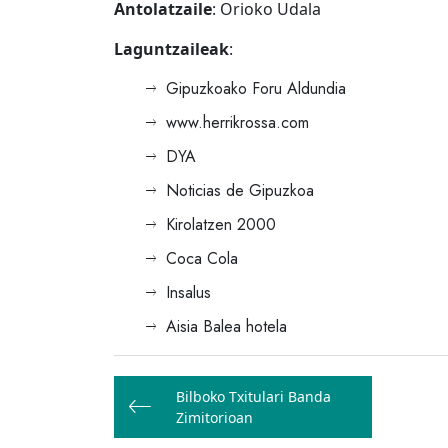
Antolatzaile
: Orioko Udala
Laguntzaileak
:
Gipuzkoako Foru Aldundia
www.herrikrossa.com
DYA
Noticias de Gipuzkoa
Kirolatzen 2000
Coca Cola
Insalus
Aisia Balea hotela
Bidalketetan
Bilboko Txitulari Banda
zehar
Zimitorioan