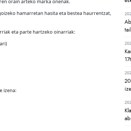
es
aren orain arteko marka onenak.
, goizeko hamarretan hasita eta bestea haurrentzat,
20
Ab
ta
riak eta parte hartzeko oinarriak:
ari)
20
Ka
17
20
20
iz
e izena:
20
Kl
ab