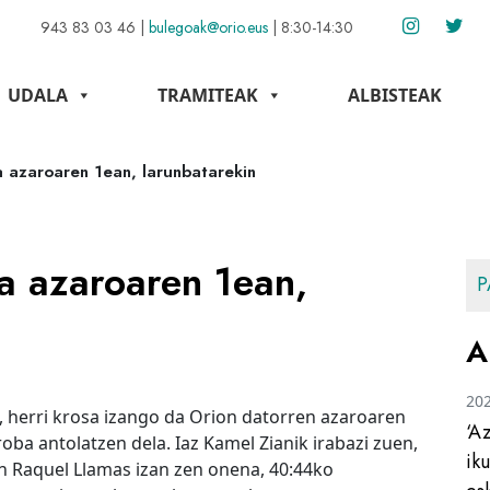
943 83 03 46
|
bulegoak@orio.eus
|
8:30-14:30
UDALA
TRAMITEAK
ALBISTEAK
a azaroaren 1ean, larunbatarekin
a azaroaren 1ean,
P
A
20
, herri krosa izango da Orion datorren azaroaren
‘A
oba antolatzen dela. Iaz Kamel Zianik irabazi zuen,
ik
 Raquel Llamas izan zen onena, 40:44ko