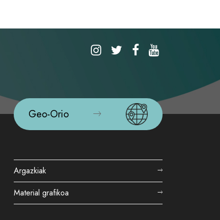
Geo-Orio
Argazkiak
Material grafikoa