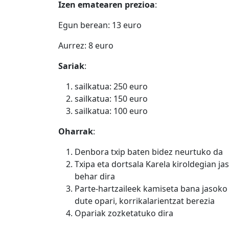
Izen ematearen prezioa
:
Egun berean: 13 euro
Aurrez: 8 euro
Sariak
:
sailkatua: 250 euro
sailkatua: 150 euro
sailkatua: 100 euro
Oharrak
:
Denbora txip baten bidez neurtuko da
Txipa eta dortsala Karela kiroldegian ja
behar dira
Parte-hartzaileek kamiseta bana jasoko
dute opari, korrikalarientzat berezia
Opariak zozketatuko dira