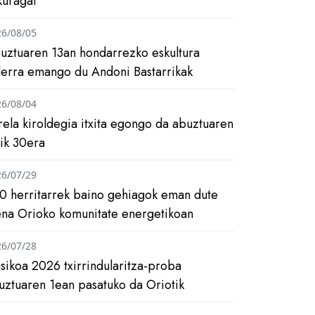
kuragai
26/08/05
uztuaren 13an hondarrezko eskultura
ilerra emango du Andoni Bastarrikak
26/08/04
rela kiroldegia itxita egongo da abuztuaren
tik 30era
26/07/29
0 herritarrek baino gehiagok eman dute
ena Orioko komunitate energetikoan
26/07/28
asikoa 2026 txirrindularitza-proba
uztuaren 1ean pasatuko da Oriotik