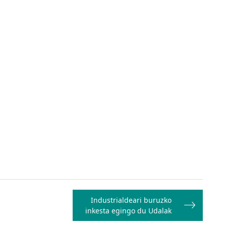
Industrialdeari buruzko
inkesta egingo du Udalak