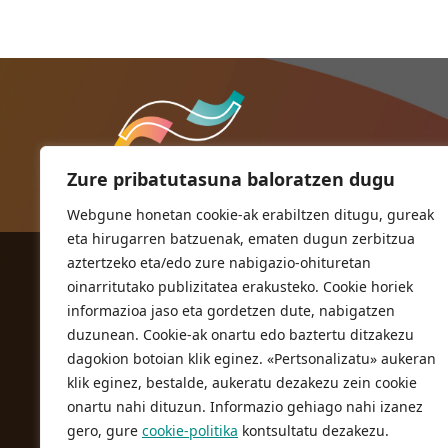
nabigatu
Zure pribatutasuna baloratzen dugu
Webgune honetan cookie-ak erabiltzen ditugu, gureak
eta hirugarren batzuenak, ematen dugun zerbitzua
aztertzeko eta/edo zure nabigazio-ohituretan
ORIOKO UDALA
oinarritutako publizitatea erakusteko. Cookie horiek
Herriko plaza,1
informazioa jaso eta gordetzen dute, nabigatzen
20810 Orio (Gipuzkoa)
duzunean. Cookie-ak onartu edo baztertu ditzakezu
T. 943 83 03 46
dagokion botoian klik eginez. «Pertsonalizatu» aukeran
klik eginez, bestalde, aukeratu dezakezu zein cookie
bulegoak@orio.eus
onartu nahi dituzun. Informazio gehiago nahi izanez
gero, gure
cookie-politika
kontsultatu dezakezu.