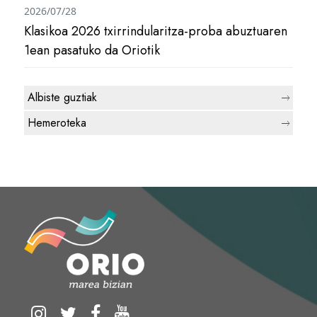
2026/07/28
Klasikoa 2026 txirrindularitza-proba abuztuaren
1ean pasatuko da Oriotik
Albiste guztiak
Hemeroteka