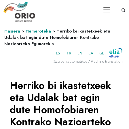
Hasiera
>
Hemeroteka
>
Herriko bi ikastetxeek eta
Udalak bat egin dute Homofobiaren Kontrako
Nazioarteko Egunarekin
ES
FR
EN
CA
GL
Itzulpen automatikoa / Machine translation
Herriko bi ikastetxeek
eta Udalak bat egin
dute Homofobiaren
Kontrako Nazioarteko