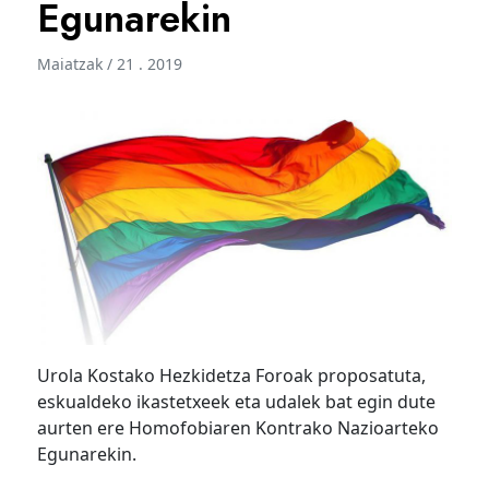
Egunarekin
Maiatzak / 21 . 2019
Urola Kostako Hezkidetza Foroak proposatuta,
eskualdeko ikastetxeek eta udalek bat egin dute
aurten ere Homofobiaren Kontrako Nazioarteko
Egunarekin.