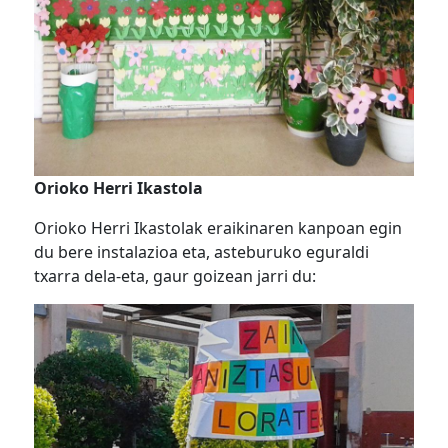
Orioko Herri Ikastola
Orioko Herri Ikastolak eraikinaren kanpoan egin
du bere instalazioa eta, asteburuko eguraldi
txarra dela-eta, gaur goizean jarri du: