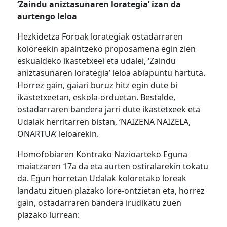
‘Zaindu aniztasunaren lorategia’ izan da
aurtengo leloa
Hezkidetza Foroak lorategiak ostadarraren
koloreekin apaintzeko proposamena egin zien
eskualdeko ikastetxeei eta udalei, ‘Zaindu
aniztasunaren lorategia’ leloa abiapuntu hartuta.
Horrez gain, gaiari buruz hitz egin dute bi
ikastetxeetan, eskola-orduetan. Bestalde,
ostadarraren bandera jarri dute ikastetxeek eta
Udalak herritarren bistan, ‘NAIZENA NAIZELA,
ONARTUA’ leloarekin.
Homofobiaren Kontrako Nazioarteko Eguna
maiatzaren 17a da eta aurten ostiralarekin tokatu
da. Egun horretan Udalak koloretako loreak
landatu zituen plazako lore-ontzietan eta, horrez
gain, ostadarraren bandera irudikatu zuen
plazako lurrean: