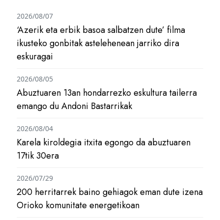
2026/08/07
‘Azerik eta erbik basoa salbatzen dute’ filma
ikusteko gonbitak astelehenean jarriko dira
eskuragai
2026/08/05
Abuztuaren 13an hondarrezko eskultura tailerra
emango du Andoni Bastarrikak
2026/08/04
Karela kiroldegia itxita egongo da abuztuaren
17tik 30era
2026/07/29
200 herritarrek baino gehiagok eman dute izena
Orioko komunitate energetikoan