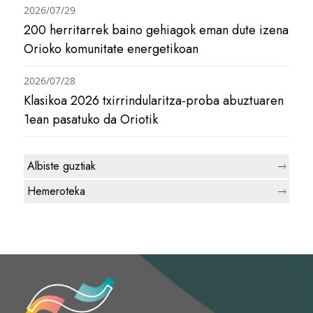
2026/07/29
200 herritarrek baino gehiagok eman dute izena
Orioko komunitate energetikoan
2026/07/28
Klasikoa 2026 txirrindularitza-proba abuztuaren
1ean pasatuko da Oriotik
Albiste guztiak
Hemeroteka