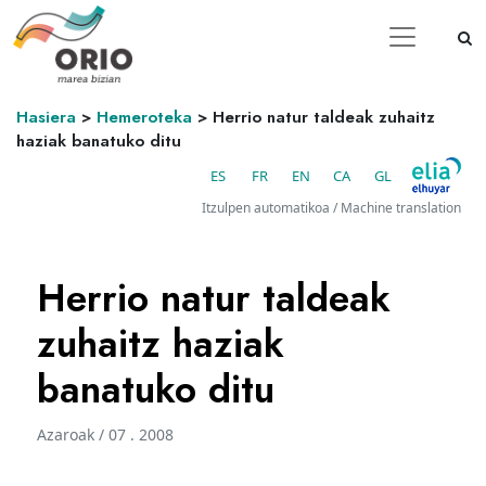
Hasiera
>
Hemeroteka
>
Herrio natur taldeak zuhaitz
haziak banatuko ditu
ES
FR
EN
CA
GL
Itzulpen automatikoa / Machine translation
Herrio natur taldeak
zuhaitz haziak
banatuko ditu
Azaroak / 07 . 2008