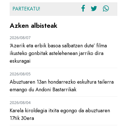
PARTEKATU!
Azken albisteak
2026/08/07
‘Azerik eta erbik basoa salbatzen dute’ filma
ikusteko gonbitak astelehenean jarriko dira
eskuragai
2026/08/05
Abuztuaren 13an hondarrezko eskultura tailerra
emango du Andoni Bastarrikak
2026/08/04
Karela kiroldegia itxita egongo da abuztuaren
17tik 30era