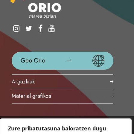
Geo-Orio
Argazkiak
Material grafikoa
Zure pribatutasuna baloratzen dugu
ORIOKO UDALA