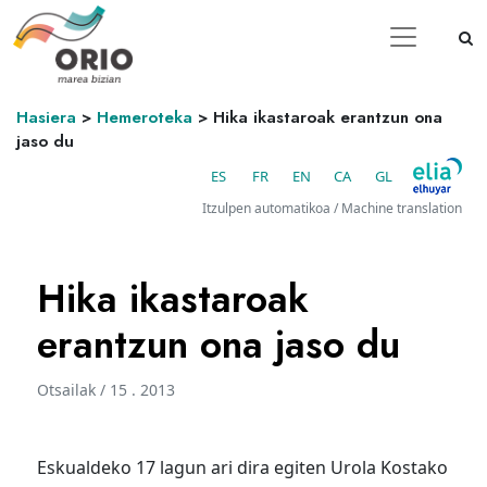
Hasiera
>
Hemeroteka
>
Hika ikastaroak erantzun ona
jaso du
ES
FR
EN
CA
GL
Itzulpen automatikoa / Machine translation
Hika ikastaroak
erantzun ona jaso du
Otsailak / 15 . 2013
Eskualdeko 17 lagun ari dira egiten Urola Kostako