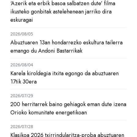
‘Azerik eta erbik basoa salbatzen dute’ filma
ikusteko gonbitak astelehenean jarriko dira
eskuragai
2026/08/05
Abuztuaren 13an hondarrezko eskultura tailerra
emango du Andoni Bastarrikak
2026/08/04
Karela kiroldegia itxita egongo da abuztuaren
17tik 30era
2026/07/29
200 herritarrek baino gehiagok eman dute izena
Orioko komunitate energetikoan
2026/07/28
Klasikoa 2026 txirrindularitza-proba abuztuaren