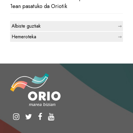
1ean pasatuko da Oriotik
Albiste guztiak
Hemeroteka