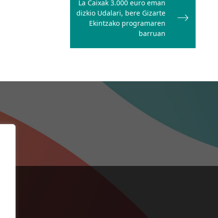
La Caixak 3.000 euro eman
dizkio Udalari, bere Gizarte
Ekintzako programaren
barruan