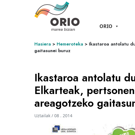
ORIO
Hasiera
>
Hemeroteka
>
Ikastaroa antolatu d
gaitasunei buruz
Ikastaroa antolatu d
Elkarteak, pertsonen
areagotzeko gaitasu
Uztailak / 08 . 2014