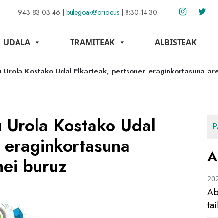
943 83 03 46
|
bulegoak@orio.eus
|
8:30-14:30
UDALA
TRAMITEAK
ALBISTEAK
u Urola Kostako Udal Elkarteak, pertsonen eraginkortasuna a
u Urola Kostako Udal
P
 eraginkortasuna
A
nei buruz
20
Ab
ta