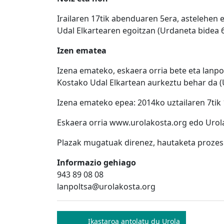
Irailaren 17tik abenduaren 5era, astelehen 
Udal Elkartearen egoitzan (Urdaneta bidea 6
Izen ematea
Izena emateko, eskaera orria bete eta lanpo
Kostako Udal Elkartean aurkeztu behar da (
Izena emateko epea: 2014ko uztailaren 7tik 
Eskaera orria www.urolakosta.org edo Urola
Plazak mugatuak direnez, hautaketa prozes
Informazio gehiago
943 89 08 08
lanpoltsa@urolakosta.org
Bidalketetan
Ikastaroa antolatu du Urola