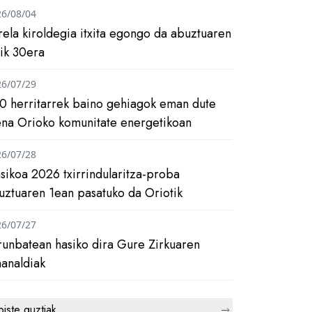
26/08/04
rela kiroldegia itxita egongo da abuztuaren
tik 30era
26/07/29
0 herritarrek baino gehiagok eman dute
ena Orioko komunitate energetikoan
26/07/28
asikoa 2026 txirrindularitza-proba
uztuaren 1ean pasatuko da Oriotik
26/07/27
runbatean hasiko dira Gure Zirkuaren
analdiak
biste guztiak