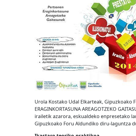
Urola Kostako Udal Elkarteak, Gipuzkoako 
ERAGINKORTASUNA AREAGOTZEKO GAITASUNA
irailetik azarora, eskualdeko enpresetako l
Gipuzkoako Foru Aldundiko diru-laguntza d
Ikastaro teoriko-praktikoa