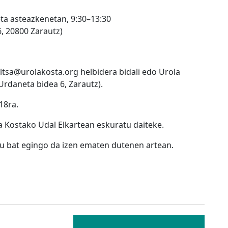
eta asteazkenetan, 9:30–13:30
, 20800 Zarautz)
ltsa@urolakosta.org helbidera bidali edo Urola
Urdaneta bidea 6, Zarautz).
18ra.
 Kostako Udal Elkartean eskuratu daiteke.
u bat egingo da izen ematen dutenen artean.