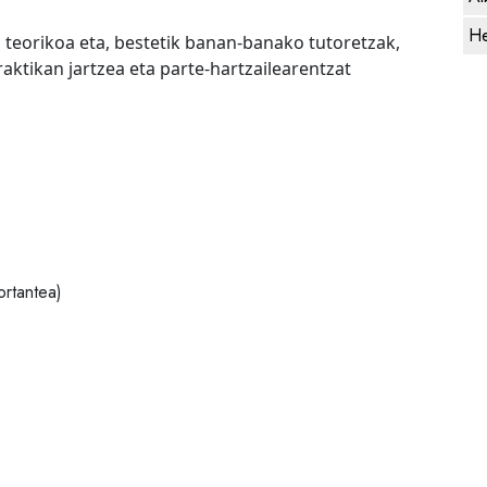
He
za teorikoa eta, bestetik banan-banako tutoretzak,
aktikan jartzea eta parte-hartzailearentzat
ortantea)