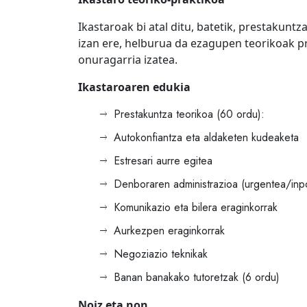
Ikastaroak bi atal ditu, batetik, prestakunt
izan ere, helburua da ezagupen teorikoak pr
onuragarria izatea.
Ikastaroaren edukia
Prestakuntza teorikoa (60 ordu):
Autokonfiantza eta aldaketen kudeaketa
Estresari aurre egitea
Denboraren administrazioa (urgentea/inp
Komunikazio eta bilera eraginkorrak
Aurkezpen eraginkorrak
Negoziazio teknikak
Banan banakako tutoretzak (6 ordu)
Noiz eta non