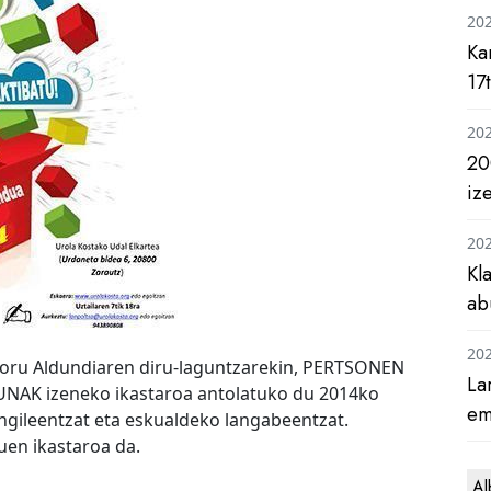
20
Ka
17
20
20
iz
20
Kl
ab
20
Foru Aldundiaren diru-laguntzarekin, PERTSONEN
La
K izeneko ikastaroa antolatuko du 2014ko
em
angileentzat eta eskualdeko langabeentzat.
uen ikastaroa da.
Al