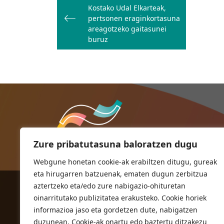
zehar
Kostako Udal Elkarteak,
nabigatu
pertsonen eraginkortasuna
areagotzeko gaitasunei
buruz
Zure pribatutasuna baloratzen dugu
Webgune honetan cookie-ak erabiltzen ditugu, gureak
eta hirugarren batzuenak, ematen dugun zerbitzua
aztertzeko eta/edo zure nabigazio-ohituretan
ORIOKO UDALA
oinarritutako publizitatea erakusteko. Cookie horiek
Herriko plaza,1
informazioa jaso eta gordetzen dute, nabigatzen
20810 Orio (Gipuzkoa)
duzunean. Cookie-ak onartu edo baztertu ditzakezu