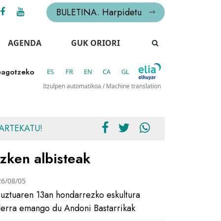
BULETINA. Harpidetu
AGENDA
GUK ORIORI
reagotzeko
ES
FR
EN
CA
GL
Itzulpen automatikoa / Machine translation
ARTEKATU!
zken albisteak
26/08/05
uztuaren 13an hondarrezko eskultura
ilerra emango du Andoni Bastarrikak