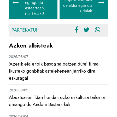
nabigatu
egingo du
deialdia egin du
asteartean,
Udalak
martxoak 8
PARTEKATU!
Azken albisteak
2026/08/07
‘Azerik eta erbik basoa salbatzen dute’ filma
ikusteko gonbitak astelehenean jarriko dira
eskuragai
2026/08/05
Abuztuaren 13an hondarrezko eskultura tailerra
emango du Andoni Bastarrikak
2026/08/04