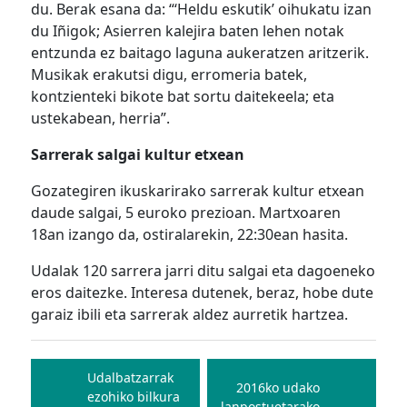
du. Berak esana da: “‘Heldu eskutik’ oihukatu izan
du Iñigok; Asierren kalejira baten lehen notak
entzunda ez baitago laguna aukeratzen aritzerik.
Musikak erakutsi digu, erromeria batek,
kontzienteki bikote bat sortu daitekeela; eta
ustekabean, herria”.
Sarrerak salgai kultur etxean
Gozategiren ikuskarirako sarrerak kultur etxean
daude salgai, 5 euroko prezioan. Martxoaren
18an izango da, ostiralarekin, 22:30ean hasita.
Udalak 120 sarrera jarri ditu salgai eta dagoeneko
eros daitezke. Interesa dutenek, beraz, hobe dute
garaiz ibili eta sarrerak aldez aurretik hartzea.
Bidalketetan
zehar
Udalbatzarrak
2016ko udako
ezohiko bilkura
lanpostuetarako