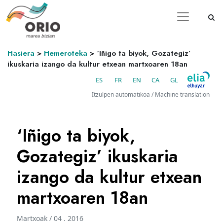
Hasiera
>
Hemeroteka
>
‘Iñigo ta biyok, Gozategiz’
ikuskaria izango da kultur etxean martxoaren 18an
ES
FR
EN
CA
GL
Itzulpen automatikoa / Machine translation
‘Iñigo ta biyok,
Gozategiz’ ikuskaria
izango da kultur etxean
martxoaren 18an
Martxoak / 04 . 2016