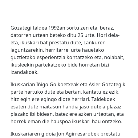
Gozategi taldea 1992an sortu zen eta, beraz,
datorren urtean beteko ditu 25 urte. Hori dela-
eta, ikuskari bat prestatu dute, Lankuren
laguntzarekin, herritarrei urte hauetako
guztietako esperientzia kontatzeko eta, nolabait,
ikusleekin partekatzeko bide horretan bizi
izandakoak.
Ikuskarian Iñigo Goikoetxeak eta Asier Gozategik
parte hartuko dute eta bertan, kantatu ez ezik,
hitz egin ere egingo diote herriari. Taldekoek
esaten dute maitasun handia jaso dutela plazaz
plazako ibilbidean, batez ere azken urteotan, eta
horrek eman die hauspoa ikuskari hau ontzeko.
Ikuskariaren gidoia Jon Agirresarobek prestatu