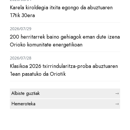
Karela kiroldegia itxita egongo da abuztuaren
17tik 30era
2026/07/29
200 herritarrek baino gehiagok eman dute izena
Orioko komunitate energetikoan
2026/07/28
Klasikoa 2026 txirrindularitza-proba abuztuaren
1ean pasatuko da Oriotik
Albiste guztiak
Hemeroteka