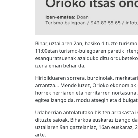
Bihar, uztailaren 2an, hasiko dituzte turism
11:00etan turismo-bulegoaren paretik irteng
esanguratsuenak azalduko ditu ordubeteko s
izena eman behar da.
Hiribilduaren sorrera, burdinolak, merkatari
arrantza… Mende luzez, Orioko ekonomiak et
horrek herriaren eta herritarren nortasuna 
egitea izango da, modu atsegin eta dibulgat
Udaberrian antolatutako bisiten arrakasta i
dituzte saioak. Biharkoa euskaraz izango da,
uztailaren 9an gaztelaniaz, 16an euskaraz, 
arte.