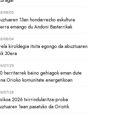
kuragai
26/08/05
uztuaren 13an hondarrezko eskultura
ilerra emango du Andoni Bastarrikak
26/08/04
rela kiroldegia itxita egongo da abuztuaren
tik 30era
26/07/29
0 herritarrek baino gehiagok eman dute
ena Orioko komunitate energetikoan
26/07/28
asikoa 2026 txirrindularitza-proba
uztuaren 1ean pasatuko da Oriotik