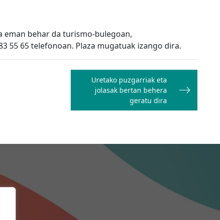
ena eman behar da turismo-bulegoan,
3 55 65 telefonoan. Plaza mugatuak izango dira.
Uretako puzgarriak eta
jolasak bertan behera
geratu dira