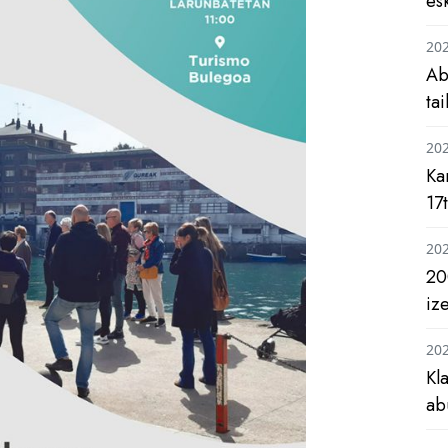
es
20
Ab
ta
20
Ka
17
20
20
iz
20
Kl
ab