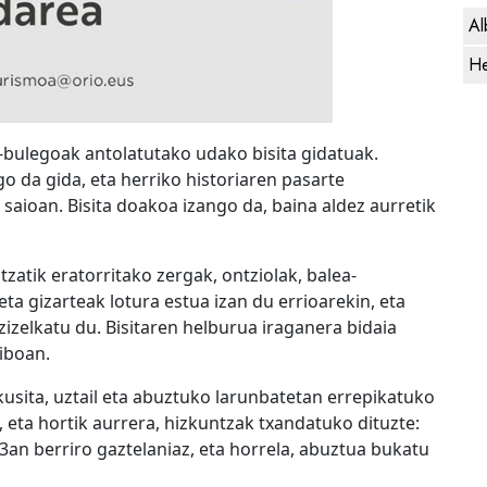
Al
He
o-bulegoak antolatutako udako bisita gidatuak.
o da gida, eta herriko historiaren pasarte
aioan. Bisita doakoa izango da, baina aldez aurretik
tzatik eratorritako zergak, ontziolak, balea-
a gizarteak lotura estua izan du errioarekin, eta
zizelkatu du. Bisitaren helburua iraganera bidaia
iboan.
kusita, uztail eta abuztuko larunbatetan errepikatuko
 eta hortik aurrera, hizkuntzak txandatuko dituzte:
23an berriro gaztelaniaz, eta horrela, abuztua bukatu