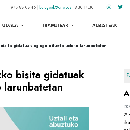
943 83 03 46
|
bulegoak@orio.eus
|
8:30-14:30
UDALA
TRAMITEAK
ALBISTEAK
 bisita gidatuak egingo dituzte udako larunbatetan
zko bisita gidatuak
P
 larunbatetan
A
20
‘A
ik