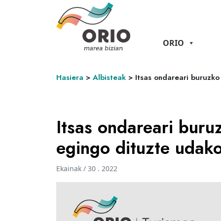
ORIO
Hasiera
>
Albisteak
>
Itsas ondareari buruzko
Itsas ondareari buru
egingo dituzte udako
Ekainak / 30 . 2022