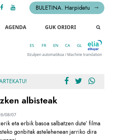
BULETINA. Harpidetu
AGENDA
GUK ORIORI
ES
FR
EN
CA
GL
Itzulpen automatikoa / Machine translation
ARTEKATU!
zken albisteak
26/08/07
zerik eta erbik basoa salbatzen dute’ filma
usteko gonbitak astelehenean jarriko dira