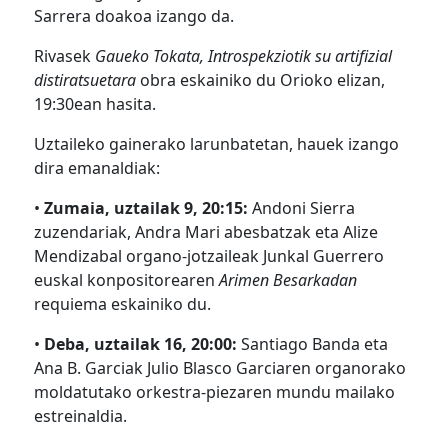
Sarrera doakoa izango da.
Rivasek
Gaueko Tokata, Introspekziotik su artifizial
distiratsuetara
obra eskainiko du Orioko elizan,
19:30ean hasita.
Uztaileko gainerako larunbatetan, hauek izango
dira emanaldiak:
•
Zumaia, uztailak 9, 20:15:
Andoni Sierra
zuzendariak, Andra Mari abesbatzak eta Alize
Mendizabal organo-jotzaileak Junkal Guerrero
euskal konpositorearen
Arimen Besarkadan
requiema eskainiko du.
•
Deba, uztailak 16, 20:00:
Santiago Banda eta
Ana B. Garciak Julio Blasco Garciaren organorako
moldatutako orkestra-piezaren mundu mailako
estreinaldia.