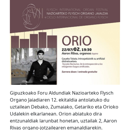
Gipuzkoako Foru Aldundiak Nazioarteko Flysch
Organo Jaiadiaren 12. ekitaldia antolatuko du
uztailean Debako, Zumaiako, Getariko eta Orioko
Udalekin elkarlanean. Orion abiatuko dira
entzunaldiak larunbat honetan, uztailak 2, Aaron
Rivas organo-jotzailearen emanaldiarekin.