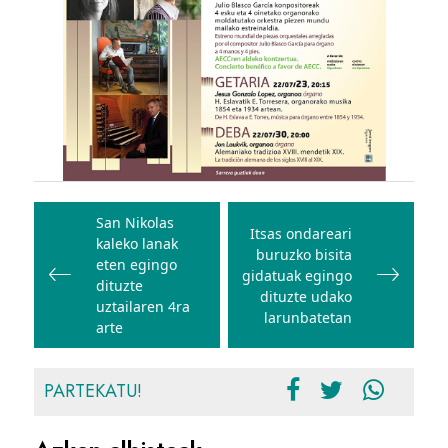
Bidalketetan
zehar
San Nikolas
Itsas ondareari
kaleko lanak
nabigatu
buruzko bisita
eten egingo
gidatuak egingo
dituzte
dituzte udako
uztailaren 4ra
larunbatetan
arte
PARTEKATU!