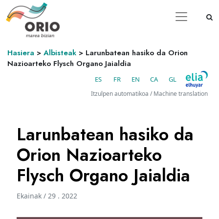
Hasiera
>
Albisteak
>
Larunbatean hasiko da Orion
Nazioarteko Flysch Organo Jaialdia
ES
FR
EN
CA
GL
Itzulpen automatikoa / Machine translation
Larunbatean hasiko da
Orion Nazioarteko
Flysch Organo Jaialdia
Ekainak / 29 . 2022