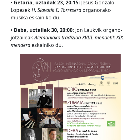
•
Getaria, uztailak 23, 20:15:
Jesus Gonzalo
Lopezek
H. Slavatik E. Torresera
organorako
musika eskainiko du.
•
Deba, uztailak 30, 20:00:
Jon Laukvik organo-
jotzaileak
Alemaniako tradizioa XVIII. mendetik XIX.
mendera
eskainiko du.