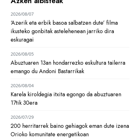
Azken albisteak
2026/08/07
‘Azerik eta erbik basoa salbatzen dute’ filma
ikusteko gonbitak astelehenean jarriko dira
eskuragai
2026/08/05
Abuztuaren 13an hondarrezko eskultura tailerra
emango du Andoni Bastarrikak
2026/08/04
Karela kiroldegia itxita egongo da abuztuaren
17tik 30era
2026/07/29
200 herritarrek baino gehiagok eman dute izena
Orioko komunitate energetikoan