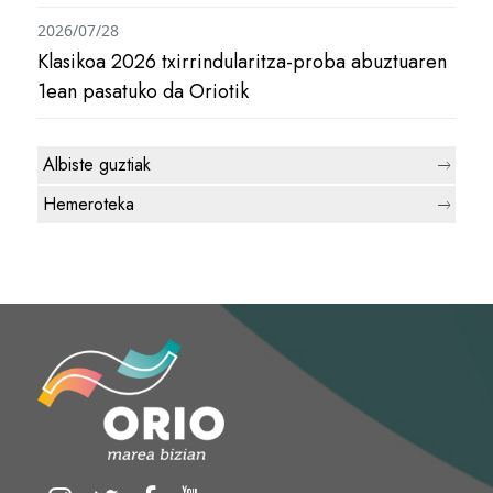
2026/07/28
Klasikoa 2026 txirrindularitza-proba abuztuaren
1ean pasatuko da Oriotik
Albiste guztiak
Hemeroteka