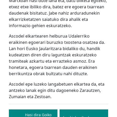
Martxoan hasi dute lana eta, datu bilketa egiteko,
etxez etxe ibiliko dira, batez ere egoera txarrean
daudenak bisitatuz. Jabe nahiz arduradunekin
elkarrizketatzen saiatuko dira ahalik eta
informazio gehien eskuratzeko.
Ascodel elkartearen helburua Udalerriko
eraikinen egoerari buruzko txostena osatzea da.
Lan hori Eusko Jaularitzara bidaliko du, handik
kudeatzen diren diru laguntzak eskuratzeko
tramiteak azkartu eta errazteko asmoz. Era
honetara, egoera txarrean dauden eraikinen
berrikuntza obrak bultzatu nahi dituzte.
Ascodel epe luzeko langabetuen elkartea da, eta
antzeko lanak egin ditu dagoeneko Zarautzen,
Zumaian eta Zestoan.
Bidalketetan
zehar
Hasi dira Goiko