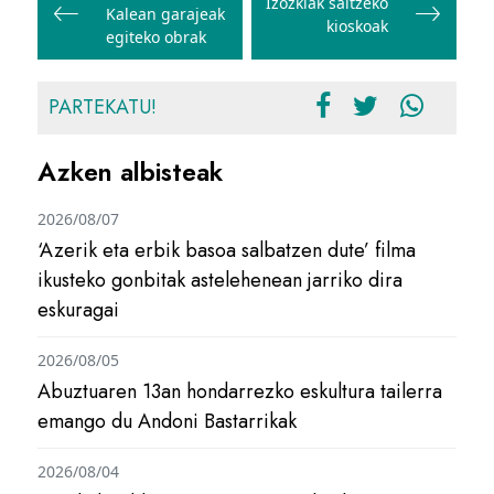
Izozkiak saltzeko
Kalean garajeak
nabigatu
kioskoak
egiteko obrak
PARTEKATU!
Azken albisteak
2026/08/07
‘Azerik eta erbik basoa salbatzen dute’ filma
ikusteko gonbitak astelehenean jarriko dira
eskuragai
2026/08/05
Abuztuaren 13an hondarrezko eskultura tailerra
emango du Andoni Bastarrikak
2026/08/04