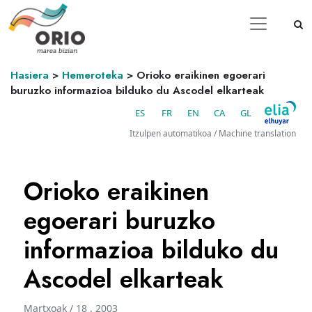
Hasiera
>
Hemeroteka
>
Orioko eraikinen egoerari
buruzko informazioa bilduko du Ascodel elkarteak
ES
FR
EN
CA
GL
Itzulpen automatikoa / Machine translation
Orioko eraikinen
egoerari buruzko
informazioa bilduko du
Ascodel elkarteak
Martxoak / 18 . 2003