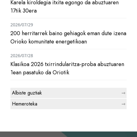
Karela kiroldegia itxita egongo da abuztuaren
17tik 30era
2026/07/29
200 herritarrek baino gehiagok eman dute izena
Orioko komunitate energetikoan
2026/07/28
Klasikoa 2026 txirrindularitza-proba abuztuaren
1ean pasatuko da Oriotik
Albiste guztiak
Hemeroteka