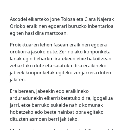
Ascodel elkarteko Jone Tolosa eta Clara Najerak
Orioko eraikinen egoerari buruzko inbentarioa
egiten hasi dira martxoan.
Proiektuaren lehen fasean eraikinen egoera
orokorra jasoko dute. Zer nolako konponketa
lanak egin beharko liratekeen etxe bakoitzean
zehaztuko dute eta saiatuko dira eraikineko
jabeek konponketak egiteko zer jarrera duten
jakiten.
Era berean, jabeekin edo eraikineko
arduradunekin elkarrizketatuko dira, igogailua
jarri, etxe barruko sukalde nahiz komunak
hobetzeko edo beste hainbat obra egiteko
dituzten asmoen berri jakiteko.