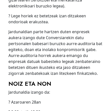
gizartearen zerbitzuei eta merkataritza
elektronikoari buruzko legea).
? Lege horiek ez betetzeak izan ditzakeen
ondorioak erakustea.
Jardunaldian parte hartzen duten enpresek
aukera izango dute Conversiarekin datu
pertsonalen babesari buruzko aurre-auditoria bat
egiteko, doan eta inolako konpromisorik gabe.
Aurre-auditoria horrek aukera emango du
enpresak datuak babesteko legeak zenbateraino
betetzen dituen ikusteko eta jaso ditzakeen
zigorrak zenbatekoak izan litezkeen finkatzeko.
NOIZ ETA NON
Jardunaldia izango da:
? Azaroaren 28an