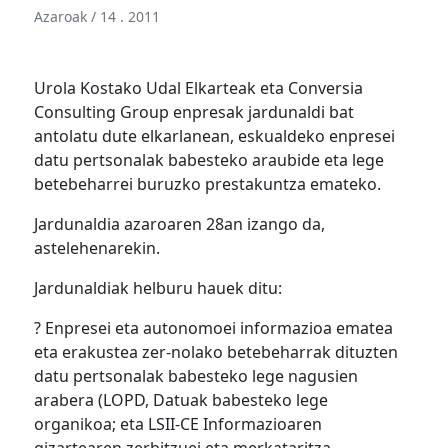
Azaroak / 14 . 2011
Urola Kostako Udal Elkarteak eta Conversia
Consulting Group enpresak jardunaldi bat
antolatu dute elkarlanean, eskualdeko enpresei
datu pertsonalak babesteko araubide eta lege
betebeharrei buruzko prestakuntza emateko.
Jardunaldia azaroaren 28an izango da,
astelehenarekin.
Jardunaldiak helburu hauek ditu:
? Enpresei eta autonomoei informazioa ematea
eta erakustea zer-nolako betebeharrak dituzten
datu pertsonalak babesteko lege nagusien
arabera (LOPD, Datuak babesteko lege
organikoa; eta LSII-CE Informazioaren