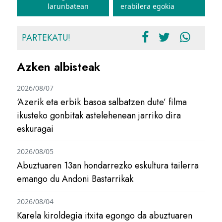
larunbatean
erabilera egokia
PARTEKATU!
Azken albisteak
2026/08/07
‘Azerik eta erbik basoa salbatzen dute’ filma
ikusteko gonbitak astelehenean jarriko dira
eskuragai
2026/08/05
Abuztuaren 13an hondarrezko eskultura tailerra
emango du Andoni Bastarrikak
2026/08/04
Karela kiroldegia itxita egongo da abuztuaren