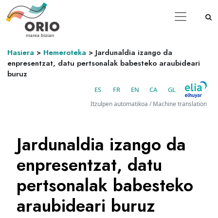
Hasiera
>
Hemeroteka
>
Jardunaldia izango da
enpresentzat, datu pertsonalak babesteko araubideari
buruz
ES
FR
EN
CA
GL
Itzulpen automatikoa / Machine translation
Jardunaldia izango da
enpresentzat, datu
pertsonalak babesteko
araubideari buruz