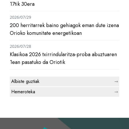
17tik 30era
2026/07/29
200 herritarrek baino gehiagok eman dute izena
Orioko komunitate energetikoan
2026/07/28
Klasikoa 2026 txirrindularitza-proba abuztuaren
1ean pasatuko da Oriotik
Albiste guztiak
Hemeroteka