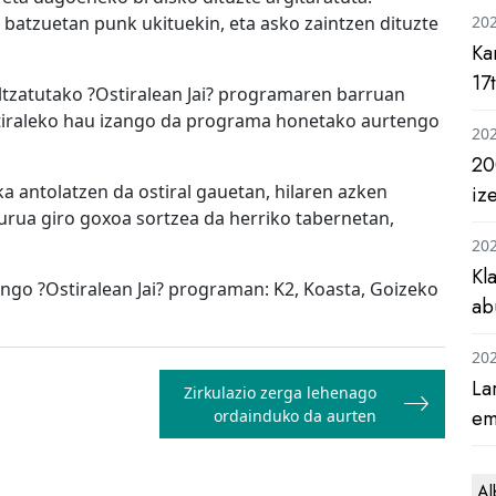
 batzuetan punk ukituekin, eta asko zaintzen dituzte
20
Ka
17
tzatutako ?Ostiralean Jai? programaren barruan
stiraleko hau izango da programa honetako aurtengo
20
20
ka antolatzen da ostiral gauetan, hilaren azken
iz
urua giro goxoa sortzea da herriko tabernetan,
20
Kl
ngo ?Ostiralean Jai? programan: K2, Koasta, Goizeko
ab
20
La
Zirkulazio zerga lehenago
em
ordainduko da aurten
Al