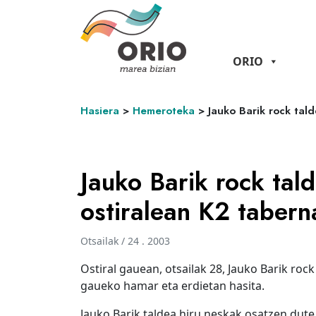
ORIO
Hasiera
>
Hemeroteka
>
Jauko Barik rock tal
Jauko Barik rock tal
ostiralean K2 tabern
Otsailak / 24 . 2003
Ostiral gauean, otsailak 28, Jauko Barik ro
gaueko hamar eta erdietan hasita.
Jauko Barik taldea hiru neskak osatzen dute