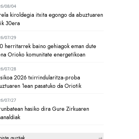
26/08/04
rela kiroldegia itxita egongo da abuztuaren
tik 30era
26/07/29
0 herritarrek baino gehiagok eman dute
ena Orioko komunitate energetikoan
26/07/28
asikoa 2026 txirrindularitza-proba
uztuaren 1ean pasatuko da Oriotik
26/07/27
runbatean hasiko dira Gure Zirkuaren
analdiak
biste guztiak