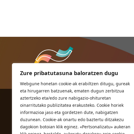
Zure pribatutasuna baloratzen dugu
Webgune honetan cookie-ak erabiltzen ditugu, gureak
eta hirugarren batzuenak, ematen dugun zerbitzua
aztertzeko eta/edo zure nabigazio-ohituretan
ORIOKO UDALA
oinarritutako publizitatea erakusteko. Cookie horiek
Herriko plaza,1
informazioa jaso eta gordetzen dute, nabigatzen
20810 Orio (Gipuzkoa)
duzunean. Cookie-ak onartu edo baztertu ditzakezu
T. 943 83 03 46
dagokion botoian klik eginez. «Pertsonalizatu» aukeran
klik eginez, bestalde, aukeratu dezakezu zein cookie