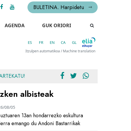
BULETINA. Harpidetu
AGENDA
GUK ORIORI
ES
FR
EN
CA
GL
Itzulpen automatikoa / Machine translation
ARTEKATU!
zken albisteak
26/08/05
uztuaren 13an hondarrezko eskultura
ilerra emango du Andoni Bastarrikak