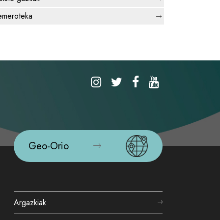
meroteka
Geo-Orio
Argazkiak