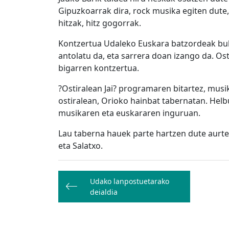
Gipuzkoarrak dira, rock musika egiten dute,
hitzak, hitz gogorrak.
Kontzertua Udaleko Euskara batzordeak bul
antolatu da, eta sarrera doan izango da. O
bigarren kontzertua.
?Ostiralean Jai? programaren bitartez, musi
ostiralean, Orioko hainbat tabernatan. Helb
musikaren eta euskararen inguruan.
Lau taberna hauek parte hartzen dute aurte
eta Salatxo.
Bidalketetan
Udako lanpostuetarako
zehar
deialdia
nabigatu