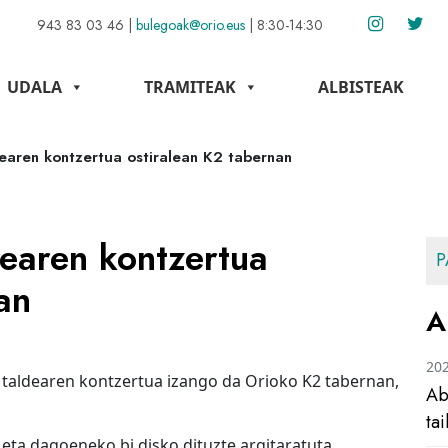
943 83 03 46
|
bulegoak@orio.eus
|
8:30-14:30
UDALA
TRAMITEAK
ALBISTEAK
dearen kontzertua ostiralean K2 tabernan
dearen kontzertua
P
an
A
20
ck taldearen kontzertua izango da Orioko K2 tabernan,
Ab
ta
 eta dagoeneko bi disko dituzte argitaratuta.