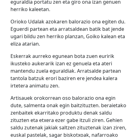
eguraldia portatu zen eta giro ona izan genuen
herriko kaleetan.
Orioko Udalak azokaren balorazio ona egiten du.
Eguerdi partean eta arratsaldean batik bat jende
ugari bildu zen herriko planzan, Goiko kalean eta
eliza atarian.
Eskerrak aurreko egunean bota zuen euririk
ikusteko aukerarik izan ez genuela eta ateri
mantendu zuela eguraldiak. Arratsalde partean
tantola batzuk erori baziren ere jendea kalera
irtetera animatu zen.
Artisauek orokorrean oso balorazio ona egin
dute, salmenta onak egin baitzituzten. beraietako
zenbaitek ekarritako produktu denak saldu
zituzten eta etxera ezer gabe itzuli ziren. Gehien
saldu zutenak jakiak saltzen zituztenak izan ziren,
euskal pastelak, sagar biskotxoak, nafarroako