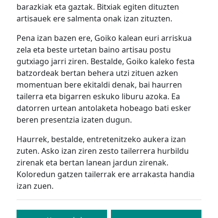
barazkiak eta gaztak. Bitxiak egiten dituzten
artisauek ere salmenta onak izan zituzten.
Pena izan bazen ere, Goiko kalean euri arriskua
zela eta beste urtetan baino artisau postu
gutxiago jarri ziren. Bestalde, Goiko kaleko festa
batzordeak bertan behera utzi zituen azken
momentuan bere ekitaldi denak, bai haurren
tailerra eta bigarren eskuko liburu azoka. Ea
datorren urtean antolaketa hobeago bati esker
beren presentzia izaten dugun.
Haurrek, bestalde, entretenitzeko aukera izan
zuten. Asko izan ziren zesto tailerrera hurbildu
zirenak eta bertan lanean jardun zirenak.
Koloredun gatzen tailerrak ere arrakasta handia
izan zuen.
Bidalketetan