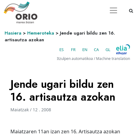
Hasiera
>
Hemeroteka
>
Jende ugari bildu zen 16.
artisautza azokan
ES
FR
EN
CA
GL
Itzulpen automatikoa / Machine translation
Jende ugari bildu zen
16. artisautza azokan
Maiatzak / 12 . 2008
Maiatzaren 11an izan zen 16. Artisautza azokan