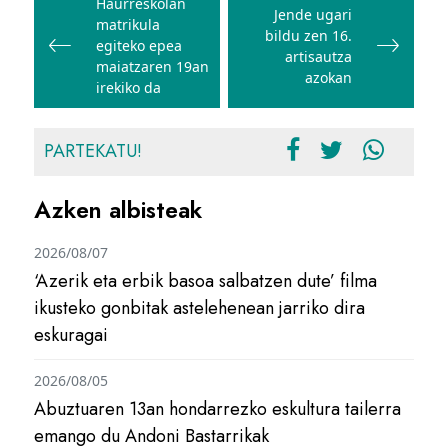
zehar
Haurreskolan
Jende ugari
matrikula
nabigatu
bildu zen 16.
egiteko epea
artisautza
maiatzaren 19an
azokan
irekiko da
PARTEKATU!
Azken albisteak
2026/08/07
‘Azerik eta erbik basoa salbatzen dute’ filma
ikusteko gonbitak astelehenean jarriko dira
eskuragai
2026/08/05
Abuztuaren 13an hondarrezko eskultura tailerra
emango du Andoni Bastarrikak