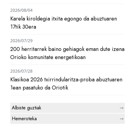
2026/08/04
Karela kiroldegia itxita egongo da abuztuaren
17tik 30era
2026/07/29
200 herritarrek baino gehiagok eman dute izena
Orioko komunitate energetikoan
2026/07/28
Klasikoa 2026 txirrindularitza-proba abuztuaren
1ean pasatuko da Oriotik
Albiste guztiak
Hemeroteka