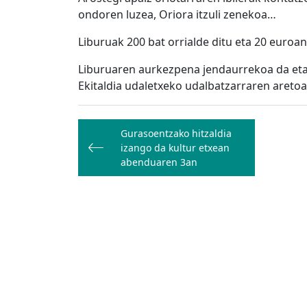
ondoren luzea, Oriora itzuli zenekoa…
Liburuak 200 bat orrialde ditu eta 20 euroan 
Liburuaren aurkezpena jendaurrekoa da eta 
Ekitaldia udaletxeko udalbatzarraren aretoa
Bidalketetan
Gurasoentzako hitzaldia
zehar
izango da kultur etxean
nabigatu
abenduaren 3an