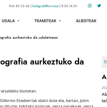
943 83 03 46
|
bulegoak@orio.eus
|
8:30-14:30
UDALA
TRAMITEAK
ALBISTEAK
iografia aurkeztuko da udaletxean
iografia aurkeztuko da
P
A
20
ratsaldeko bostetan.
Ab
ta
illermo Etxeberriak idatzi dute eta, bertan, Jokin
en dituzte: txikitako kontuak, gerra garaikoak, gerra