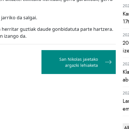
20
Ka
jarriko da salgai.
17
herritar guztiak daude gonbidatuta parte hartzera.
20
n izango da.
20
iz
San Nikolas jaietako
20
argazki lehiaketa
Kl
ab
20
La
em
Al