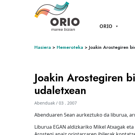
ORIO
Hasiera
>
Hemeroteka
>
Joakin Arostegiren b
Joakin Arostegiren b
udaletxean
Abenduak / 03 . 2007
Abenduaren 5ean aurkeztuko da liburua, ar
Liburua EGAN aldizkariko Mikel Atxagak eta G
Arostegi apaiz oriotarraren ibilerak kontatz