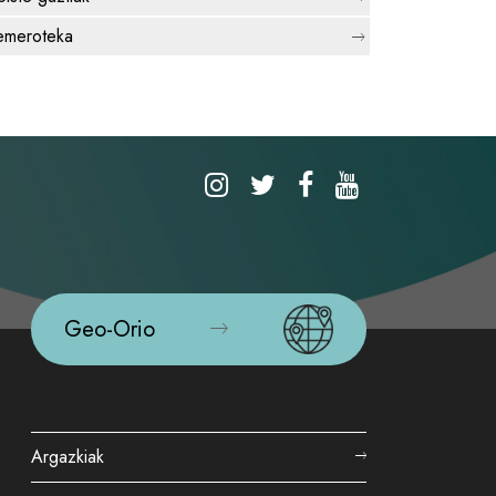
meroteka
Geo-Orio
Argazkiak