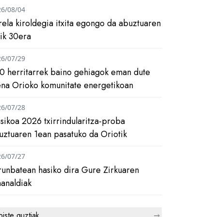
26/08/04
rela kiroldegia itxita egongo da abuztuaren
tik 30era
26/07/29
0 herritarrek baino gehiagok eman dute
ena Orioko komunitate energetikoan
26/07/28
asikoa 2026 txirrindularitza-proba
uztuaren 1ean pasatuko da Oriotik
26/07/27
runbatean hasiko dira Gure Zirkuaren
analdiak
biste guztiak