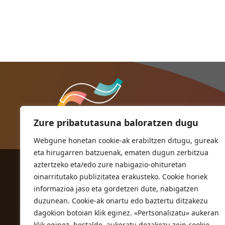
Zure pribatutasuna baloratzen dugu
Webgune honetan cookie-ak erabiltzen ditugu, gureak
eta hirugarren batzuenak, ematen dugun zerbitzua
aztertzeko eta/edo zure nabigazio-ohituretan
ORIOKO UDALA
oinarritutako publizitatea erakusteko. Cookie horiek
Herriko plaza,1
informazioa jaso eta gordetzen dute, nabigatzen
20810 Orio (Gipuzkoa)
duzunean. Cookie-ak onartu edo baztertu ditzakezu
T. 943 83 03 46
dagokion botoian klik eginez. «Pertsonalizatu» aukeran
klik eginez, bestalde, aukeratu dezakezu zein cookie