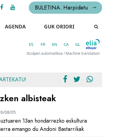
BULETINA. Harpidetu
AGENDA
GUK ORIORI
ES
FR
EN
CA
GL
Itzulpen automatikoa / Machine translation
ARTEKATU!
zken albisteak
26/08/05
uztuaren 13an hondarrezko eskultura
ilerra emango du Andoni Bastarrikak