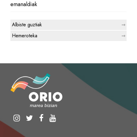
emanaldiak
Albiste guztiak
Hemeroteka