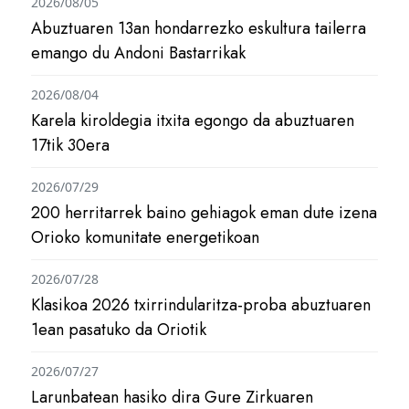
2026/08/05
Abuztuaren 13an hondarrezko eskultura tailerra
emango du Andoni Bastarrikak
2026/08/04
Karela kiroldegia itxita egongo da abuztuaren
17tik 30era
2026/07/29
200 herritarrek baino gehiagok eman dute izena
Orioko komunitate energetikoan
2026/07/28
Klasikoa 2026 txirrindularitza-proba abuztuaren
1ean pasatuko da Oriotik
2026/07/27
Larunbatean hasiko dira Gure Zirkuaren