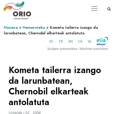
Hasiera
>
Hemeroteka
>
Kometa tailerra izango da
larunbatean, Chernobil elkarteak antolatuta
ES
FR
EN
CA
GL
Itzulpen automatikoa / Machine translation
Kometa tailerra izango
da larunbatean,
Chernobil elkarteak
antolatuta
Uztailak / 02 . 2008