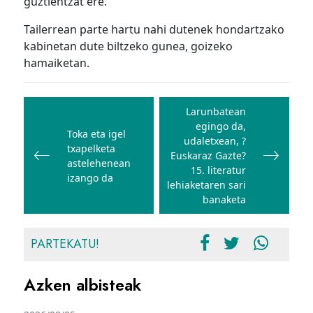
guztientzat ere.
Tailerrean parte hartu nahi dutenek hondartzako
kabinetan dute biltzeko gunea, goizeko
hamaiketan.
Bidalketetan
zehar
Larunbatean
egingo da,
nabigatu
Toka eta igel
udaletxean, ?
txapelketa
Euskaraz Gazte?
astelehenean
15. literatur
izango da
lehiaketaren sari
banaketa
PARTEKATU!
Azken albisteak