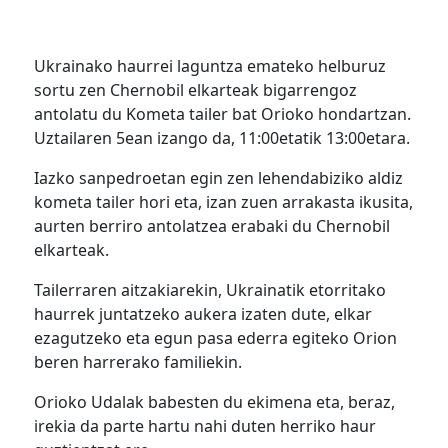
Ukrainako haurrei laguntza emateko helburuz
sortu zen Chernobil elkarteak bigarrengoz
antolatu du Kometa tailer bat Orioko hondartzan.
Uztailaren 5ean izango da, 11:00etatik 13:00etara.
Iazko sanpedroetan egin zen lehendabiziko aldiz
kometa tailer hori eta, izan zuen arrakasta ikusita,
aurten berriro antolatzea erabaki du Chernobil
elkarteak.
Tailerraren aitzakiarekin, Ukrainatik etorritako
haurrek juntatzeko aukera izaten dute, elkar
ezagutzeko eta egun pasa ederra egiteko Orion
beren harrerako familiekin.
Orioko Udalak babesten du ekimena eta, beraz,
irekia da parte hartu nahi duten herriko haur