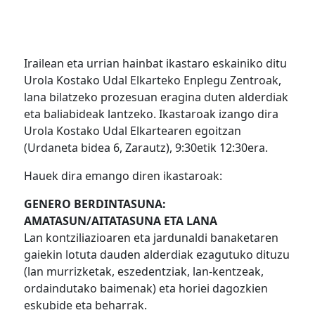
Irailean eta urrian hainbat ikastaro eskainiko ditu
Urola Kostako Udal Elkarteko Enplegu Zentroak,
lana bilatzeko prozesuan eragina duten alderdiak
eta baliabideak lantzeko. Ikastaroak izango dira
Urola Kostako Udal Elkartearen egoitzan
(Urdaneta bidea 6, Zarautz), 9:30etik 12:30era.
Hauek dira emango diren ikastaroak:
GENERO BERDINTASUNA:
AMATASUN/AITATASUNA ETA LANA
Lan kontziliazioaren eta jardunaldi banaketaren
gaiekin lotuta dauden alderdiak ezagutuko dituzu
(lan murrizketak, eszedentziak, lan-kentzeak,
ordaindutako baimenak) eta horiei dagozkien
eskubide eta beharrak.