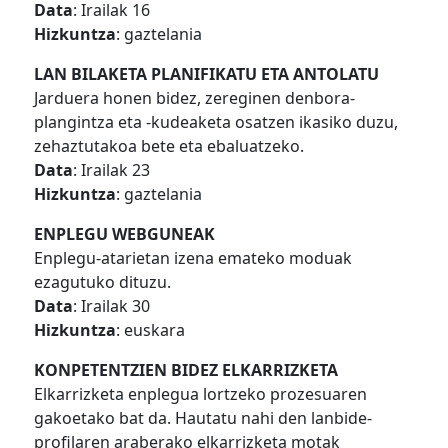
Data
: Irailak 16
Hizkuntza
: gaztelania
LAN BILAKETA PLANIFIKATU ETA ANTOLATU
Jarduera honen bidez, zereginen denbora-
plangintza eta -kudeaketa osatzen ikasiko duzu,
zehaztutakoa bete eta ebaluatzeko.
Data
: Irailak 23
Hizkuntza
: gaztelania
ENPLEGU WEBGUNEAK
Enplegu-atarietan izena emateko moduak
ezagutuko dituzu.
Data
: Irailak 30
Hizkuntza
: euskara
KONPETENTZIEN BIDEZ ELKARRIZKETA
Elkarrizketa enplegua lortzeko prozesuaren
gakoetako bat da. Hautatu nahi den lanbide-
profilaren araberako elkarrizketa motak