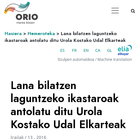
Hasiera
>
Hemeroteka
>
Lana bilatzen laguntzeko
ikastaroak antolatu ditu Urola Kostako Udal Elkarteak
ES
FR
EN
CA
GL
Itzulpen automatikoa / Machine translation
Lana bilatzen
laguntzeko ikastaroak
antolatu ditu Urola
Kostako Udal Elkarteak
Irailak / 13 . 2016