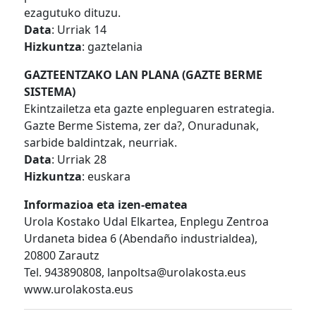
ezagutuko dituzu.
Data
: Urriak 14
Hizkuntza
: gaztelania
GAZTEENTZAKO LAN PLANA (GAZTE BERME
SISTEMA)
Ekintzailetza eta gazte enpleguaren estrategia.
Gazte Berme Sistema, zer da?, Onuradunak,
sarbide baldintzak, neurriak.
Data
: Urriak 28
Hizkuntza
: euskara
Informazioa eta izen-ematea
Urola Kostako Udal Elkartea, Enplegu Zentroa
Urdaneta bidea 6 (Abendaño industrialdea),
20800 Zarautz
Tel. 943890808, lanpoltsa@urolakosta.eus
www.urolakosta.eus