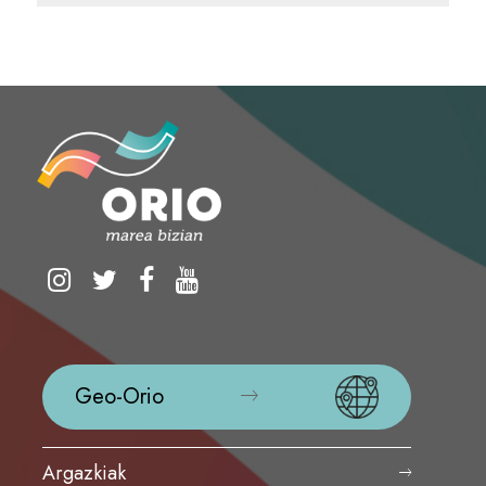
Geo-Orio
Argazkiak