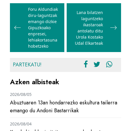
Bidalketetan
zehar
Foru Aldundiak
Lana bilatzen
diru-laguntzak
nabigatu
laguntzeko
emango dizkie
ikastaroak
Gipuzkoako
antolatu ditu
enpresei,
Urola Kostako
lehiakortasuna
Udal Elkarteak
hobetzeko
PARTEKATU!
Azken albisteak
2026/08/05
Abuztuaren 13an hondarrezko eskultura tailerra
emango du Andoni Bastarrikak
2026/08/04