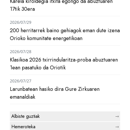
Karela kiroldegia itxita egongo da abuztuaren
17tik 30era
2026/07/29
200 herritarrek baino gehiagok eman dute izena
Orioko komunitate energetikoan
2026/07/28
Klasikoa 2026 txirrindularitza-proba abuztuaren
1ean pasatuko da Oriotik
2026/07/27
Larunbatean hasiko dira Gure Zirkuaren
emanaldiak
Albiste guztiak
Hemeroteka