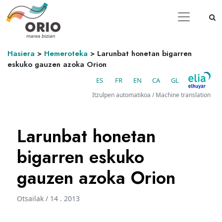
Hasiera
>
Hemeroteka
>
Larunbat honetan bigarren
eskuko gauzen azoka Orion
ES
FR
EN
CA
GL
Itzulpen automatikoa / Machine translation
Larunbat honetan
bigarren eskuko
gauzen azoka Orion
Otsailak / 14 . 2013