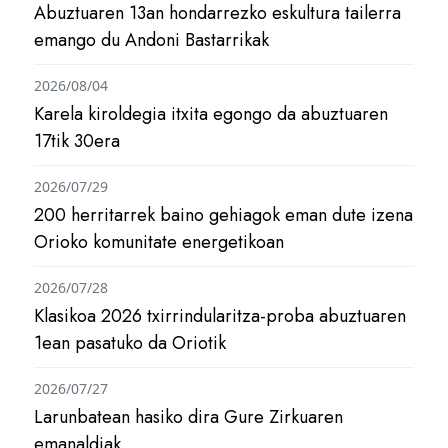
Abuztuaren 13an hondarrezko eskultura tailerra
emango du Andoni Bastarrikak
2026/08/04
Karela kiroldegia itxita egongo da abuztuaren
17tik 30era
2026/07/29
200 herritarrek baino gehiagok eman dute izena
Orioko komunitate energetikoan
2026/07/28
Klasikoa 2026 txirrindularitza-proba abuztuaren
1ean pasatuko da Oriotik
2026/07/27
Larunbatean hasiko dira Gure Zirkuaren
emanaldiak