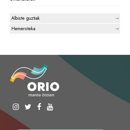
Albiste guztiak
Hemeroteka