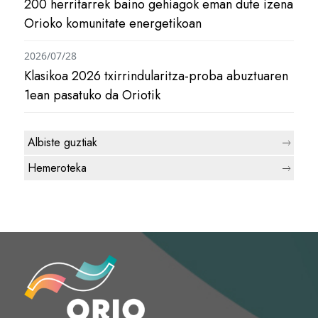
200 herritarrek baino gehiagok eman dute izena
Orioko komunitate energetikoan
2026/07/28
Klasikoa 2026 txirrindularitza-proba abuztuaren
1ean pasatuko da Oriotik
Albiste guztiak
Hemeroteka