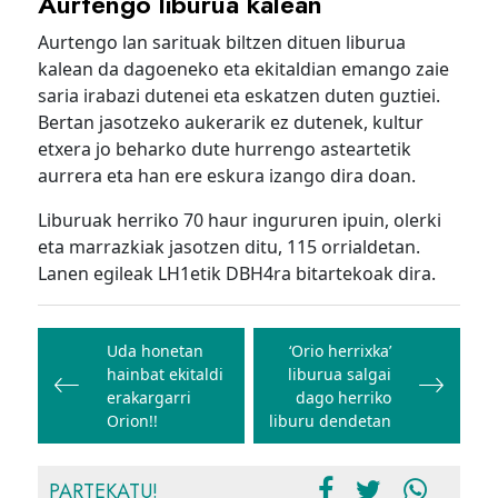
Aurtengo liburua kalean
Aurtengo lan sarituak biltzen dituen liburua
kalean da dagoeneko eta ekitaldian emango zaie
saria irabazi dutenei eta eskatzen duten guztiei.
Bertan jasotzeko aukerarik ez dutenek, kultur
etxera jo beharko dute hurrengo asteartetik
aurrera eta han ere eskura izango dira doan.
Liburuak herriko 70 haur ingururen ipuin, olerki
eta marrazkiak jasotzen ditu, 115 orrialdetan.
Lanen egileak LH1etik DBH4ra bitartekoak dira.
Bidalketetan
zehar
Uda honetan
‘Orio herrixka’
hainbat ekitaldi
liburua salgai
nabigatu
erakargarri
dago herriko
Orion!!
liburu dendetan
PARTEKATU!