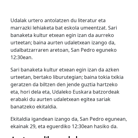
Udalak urtero antolatzen du literatur eta
marrazki lehiaketa bat eskola umeentzat. Sari
banaketa kultur etxean egin izan da aurreko
urteetan; baina aurten udaletxean izango da,
udalbatzarraren aretoan, San Pedro eguneko
12:30ean.
Sari banaketa kultur etxean egin izan da azken
urteetan, bertako liburutegian; baina tokia txikia
geratzen da biltzen den jende guztia hartzeko
eta, hori dela eta, Udaleko Euskara batzordeak
erabaki du aurten udaletxean egitea sariak
banatzeko ekitaldia.
Ekitaldia igandean izango da, San Pedro egunean,
ekainak 29, eta eguerdiko 12:30ean hasiko da.