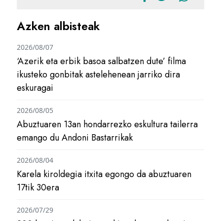
Azken albisteak
2026/08/07
‘Azerik eta erbik basoa salbatzen dute’ filma
ikusteko gonbitak astelehenean jarriko dira
eskuragai
2026/08/05
Abuztuaren 13an hondarrezko eskultura tailerra
emango du Andoni Bastarrikak
2026/08/04
Karela kiroldegia itxita egongo da abuztuaren
17tik 30era
2026/07/29