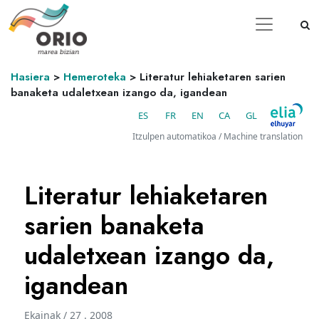
Hasiera
>
Hemeroteka
>
Literatur lehiaketaren sarien
banaketa udaletxean izango da, igandean
ES
FR
EN
CA
GL
Itzulpen automatikoa / Machine translation
Literatur lehiaketaren
sarien banaketa
udaletxean izango da,
igandean
Ekainak / 27 . 2008