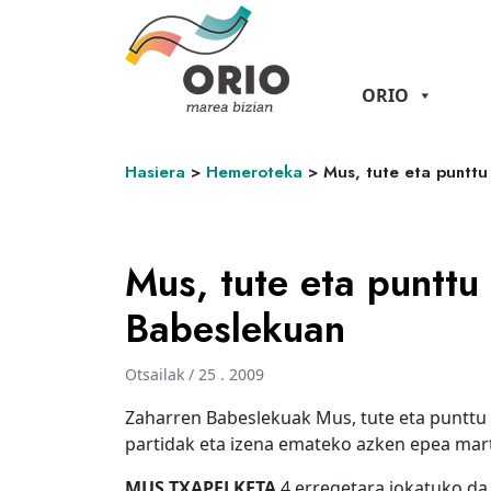
ORIO
Hasiera
>
Hemeroteka
>
Mus, tute eta punttu
Mus, tute eta punttu
Babeslekuan
Otsailak / 25 . 2009
Zaharren Babeslekuak Mus, tute eta punttu 
partidak eta izena emateko azken epea mar
MUS TXAPELKETA
4 erregetara jokatuko da,