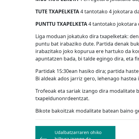
TUTE TXAPELKETA
4 tantotako 4 jokotara da
PUNTTU TXAPELKETA
4 tantotako jokotara 
Liga moduan jokatuko dira txapelketak: den
puntu bat irabaziko dute. Partida denak bu
irabazitako joko kopurua ere hartuko da ko
apuntatzen bada, bi talde egingo dira, eta f
Partidak 15:30ean hasiko dira; partida hast
Bi aldeak ados jarriz gero, lehenago hastea 
Trofeoak eta sariak izango dira modalitate 
txapeldunonrdeentzat.
Bikote bakoitzak modalitate batean baino g
Bidalketetan
Udalbatzarraren ohiko
zehar
bilkura izango da