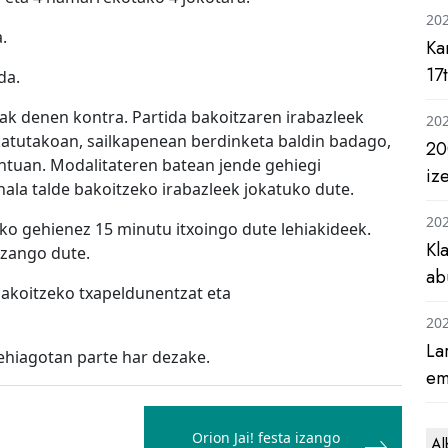
20
.
Ka
17
da.
ak denen kontra. Partida bakoitzaren irabazleek
20
katutakoan, sailkapenean berdinketa baldin badago,
20
ntuan. Modalitateren batean jende gehiegi
iz
inala talde bakoitzeko irabazleek jokatuko dute.
20
eko gehienez 15 minutu itxoingo dute lehiakideek.
Kl
izango dute.
ab
bakoitzeko txapeldunentzat eta
20
La
ehiagotan parte har dezake.
em
Orion Jai! festa izango
Al