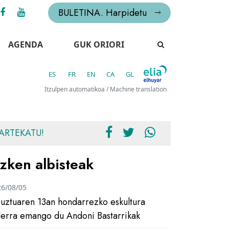
BULETINA. Harpidetu
AGENDA
GUK ORIORI
ES
FR
EN
CA
GL
Itzulpen automatikoa / Machine translation
ARTEKATU!
zken albisteak
26/08/05
uztuaren 13an hondarrezko eskultura
ilerra emango du Andoni Bastarrikak