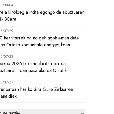
26/08/04
rela kiroldegia itxita egongo da abuztuaren
tik 30era
26/07/29
0 herritarrek baino gehiagok eman dute
ena Orioko komunitate energetikoan
26/07/28
asikoa 2026 txirrindularitza-proba
uztuaren 1ean pasatuko da Oriotik
26/07/27
runbatean hasiko dira Gure Zirkuaren
analdiak
biste guztiak