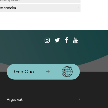
meroteka
Geo-Orio
Argazkiak