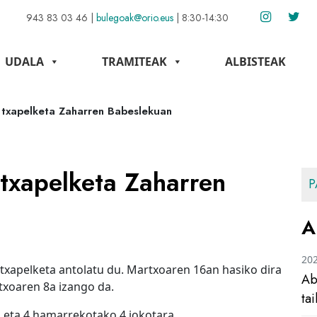
943 83 03 46
|
bulegoak@orio.eus
|
8:30-14:30
UDALA
TRAMITEAK
ALBISTEAK
 txapelketa Zaharren Babeslekuan
 txapelketa Zaharren
P
A
20
txapelketa antolatu du. Martxoaren 16an hasiko dira
Ab
txoaren 8a izango da.
ta
 eta 4 hamarrekotako 4 jokotara.