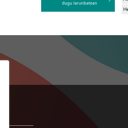
dugu larunbatean
He