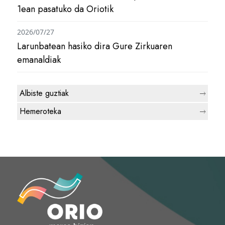
1ean pasatuko da Oriotik
2026/07/27
Larunbatean hasiko dira Gure Zirkuaren
emanaldiak
Albiste guztiak
Hemeroteka