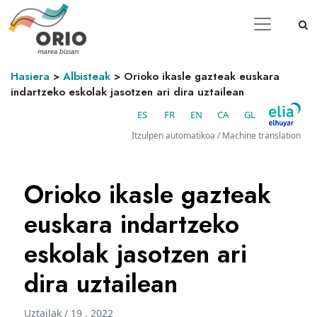
Hasiera
>
Albisteak
>
Orioko ikasle gazteak euskara
indartzeko eskolak jasotzen ari dira uztailean
ES
FR
EN
CA
GL
Itzulpen automatikoa / Machine translation
Orioko ikasle gazteak
euskara indartzeko
eskolak jasotzen ari
dira uztailean
Uztailak / 19 . 2022