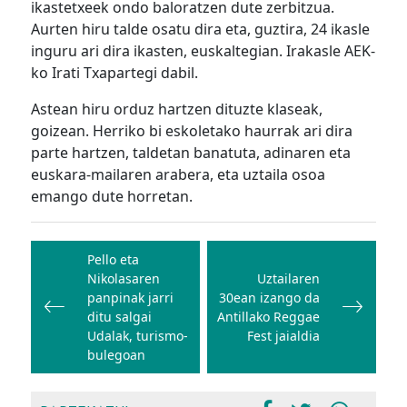
ikastetxeek ondo baloratzen dute zerbitzua.
Aurten hiru talde osatu dira eta, guztira, 24 ikasle
inguru ari dira ikasten, euskaltegian. Irakasle AEK-
ko Irati Txapartegi dabil.
Astean hiru orduz hartzen dituzte klaseak,
goizean. Herriko bi eskoletako haurrak ari dira
parte hartzen, taldetan banatuta, adinaren eta
euskara-mailaren arabera, eta uztaila osoa
emango dute horretan.
Bidalketetan
zehar
Pello eta
Nikolasaren
Uztailaren
nabigatu
panpinak jarri
30ean izango da
ditu salgai
Antillako Reggae
Udalak, turismo-
Fest jaialdia
bulegoan