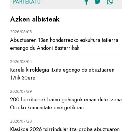
PARTEKATU!
Azken albisteak
2026/08/05
Abuztuaren 13an hondarrezko eskultura tailerra
emango du Andoni Bastarrikak
2026/08/04
Karela kiroldegia itxita egongo da abuztuaren
17tik 30era
2026/07/29
200 herritarrek baino gehiagok eman dute izena
Orioko komunitate energetikoan
2026/07/28
Klasikoa 2026 txirrindularitza-proba abuztuaren