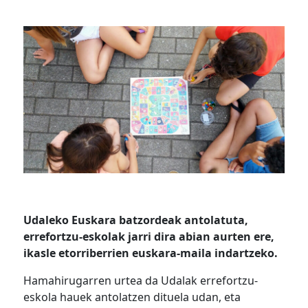
Udaleko Euskara batzordeak antolatuta,
errefortzu-eskolak jarri dira abian aurten ere,
ikasle etorriberrien euskara-maila indartzeko.
Hamahirugarren urtea da Udalak errefortzu-
eskola hauek antolatzen dituela udan, eta