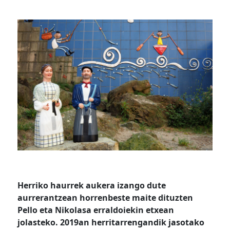
Herriko haurrek aukera izango dute
aurrerantzean horrenbeste maite dituzten
Pello eta Nikolasa erraldoiekin etxean
jolasteko. 2019an herritarrengandik jasotako