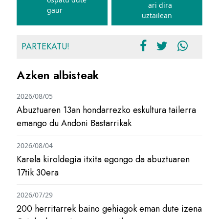
ari dira
gaur
uztailean
PARTEKATU!
Azken albisteak
2026/08/05
Abuztuaren 13an hondarrezko eskultura tailerra
emango du Andoni Bastarrikak
2026/08/04
Karela kiroldegia itxita egongo da abuztuaren
17tik 30era
2026/07/29
200 herritarrek baino gehiagok eman dute izena