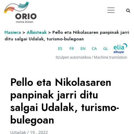
Hasiera
>
Albisteak
>
Pello eta Nikolasaren panpinak jarri
ditu salgai Udalak, turismo-bulegoan
ES
FR
EN
CA
GL
Itzulpen automatikoa / Machine translation
Pello eta Nikolasaren
panpinak jarri ditu
salgai Udalak, turismo-
bulegoan
Uztailak / 19 . 2022