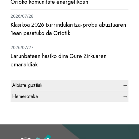
Orioko komunitate energetikoan
2026/07/28
Klasikoa 2026 txirrindularitza-proba abuztuaren
1ean pasatuko da Oriotik
2026/07/27
Larunbatean hasiko dira Gure Zirkuaren
emanaldiak
Albiste guztiak
Hemeroteka