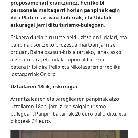
proposamenari erantzunez, herriko bi
pertsonaia maitagarri horien panpinak egin
ditu Platero artisau-tailerrak, eta Udalak
eskuragai jarri ditu turismo-bulegoan.
Eskaera duela hiru urte heldu zitzaion Udalari, eta
panpinak sortzeko prozesua martxan jarri zen
orduan. Baina osasun-krisia tarteko, lanak asko
atzeratu dira, eta udako oporraldiarekin
batera iritsi dira Pello eta Nikolasaren erreplika
jostagarriak Oriora.
Uztailaren 18tik, eskuragai
Arrantzalearen eta saregilearen panpinak atzo,
uztailaren 18an, jarri ziren salgai turismo-
bulegoan. Panpin bakarrak 20 euro balio ditu, eta
bikoteak 34 euro.