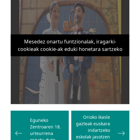
Mesedez onartu funtzionalak, iragarki-
cookieak cookie-ak eduki honetara sartzeko
Bidalketetan
zehar
Orioko ikasle
Eguneko
gazteak euskara
nabigatu
Zentroaren 18.
indartzeko
urteurrena
eskolak jasotzen
ospatu dute