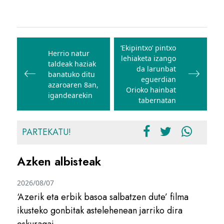
Bidalketetan
zehar
‘Ekipintxo’ pintxo
Herrio natur
lehiaketa izango
nabigatu
taldeak haziak
da larunbat
banatuko ditu
eguerdian
azaroaren 8an,
Orioko hainbat
igandearekin
tabernatan
PARTEKATU!
Azken albisteak
2026/08/07
‘Azerik eta erbik basoa salbatzen dute’ filma
ikusteko gonbitak astelehenean jarriko dira