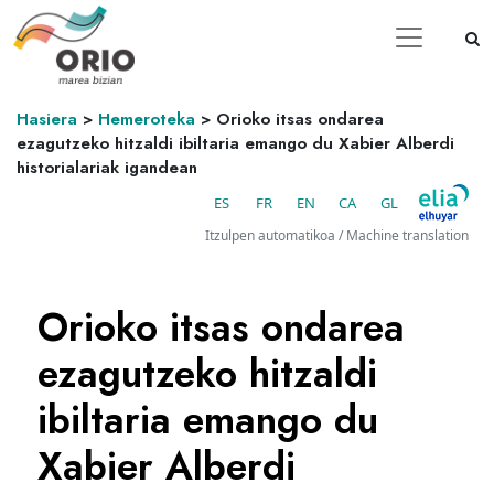
Hasiera
>
Hemeroteka
>
Orioko itsas ondarea
ezagutzeko hitzaldi ibiltaria emango du Xabier Alberdi
historialariak igandean
ES
FR
EN
CA
GL
Itzulpen automatikoa / Machine translation
Orioko itsas ondarea
ezagutzeko hitzaldi
ibiltaria emango du
Xabier Alberdi