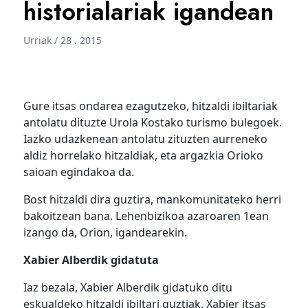
historialariak igandean
Urriak / 28 . 2015
Gure itsas ondarea ezagutzeko, hitzaldi ibiltariak
antolatu dituzte Urola Kostako turismo bulegoek.
Iazko udazkenean antolatu zituzten aurreneko
aldiz horrelako hitzaldiak, eta argazkia Orioko
saioan egindakoa da.
Bost hitzaldi dira guztira, mankomunitateko herri
bakoitzean bana. Lehenbizikoa azaroaren 1ean
izango da, Orion, igandearekin.
Xabier Alberdik gidatuta
Iaz bezala, Xabier Alberdik gidatuko ditu
eskualdeko hitzaldi ibiltari guztiak. Xabier itsas