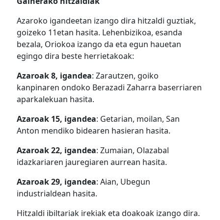
Gainerako hitzaldiak
Azaroko igandeetan izango dira hitzaldi guztiak,
goizeko 11etan hasita. Lehenbizikoa, esanda
bezala, Oriokoa izango da eta egun hauetan
egingo dira beste herrietakoak:
Azaroak 8, igandea
: Zarautzen, goiko
kanpinaren ondoko Berazadi Zaharra baserriaren
aparkalekuan hasita.
Azaroak 15, igandea
: Getarian, moilan, San
Anton mendiko bidearen hasieran hasita.
Azaroak 22, igandea
: Zumaian, Olazabal
idazkariaren jauregiaren aurrean hasita.
Azaroak 29, igandea
: Aian, Ubegun
industrialdean hasita.
Hitzaldi ibiltariak irekiak eta doakoak izango dira.