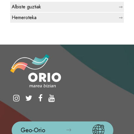
Albiste guztiak
Hemeroteka
Geo-Orio