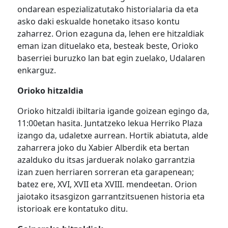
ondarean espezializatutako historialaria da eta
asko daki eskualde honetako itsaso kontu
zaharrez. Orion ezaguna da, lehen ere hitzaldiak
eman izan dituelako eta, besteak beste, Orioko
baserriei buruzko lan bat egin zuelako, Udalaren
enkarguz.
Orioko hitzaldia
Orioko hitzaldi ibiltaria igande goizean egingo da,
11:00etan hasita. Juntatzeko lekua Herriko Plaza
izango da, udaletxe aurrean. Hortik abiatuta, alde
zaharrera joko du Xabier Alberdik eta bertan
azalduko du itsas jarduerak nolako garrantzia
izan zuen herriaren sorreran eta garapenean;
batez ere, XVI, XVII eta XVIII. mendeetan. Orion
jaiotako itsasgizon garrantzitsuenen historia eta
istorioak ere kontatuko ditu.