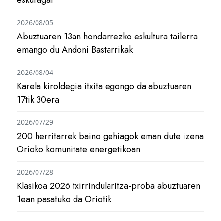
eskuragai
2026/08/05
Abuztuaren 13an hondarrezko eskultura tailerra
emango du Andoni Bastarrikak
2026/08/04
Karela kiroldegia itxita egongo da abuztuaren
17tik 30era
2026/07/29
200 herritarrek baino gehiagok eman dute izena
Orioko komunitate energetikoan
2026/07/28
Klasikoa 2026 txirrindularitza-proba abuztuaren
1ean pasatuko da Oriotik