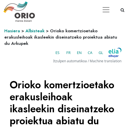
Hasiera
>
Albisteak
>
Orioko komertzioetako
erakusleihoak ikasleekin diseinatzeko proiektua abiatu
du Arkupek
ES
FR
EN
CA
GL
Itzulpen automatikoa / Machine translation
Orioko komertzioetako
erakusleihoak
ikasleekin diseinatzeko
proiektua abiatu du