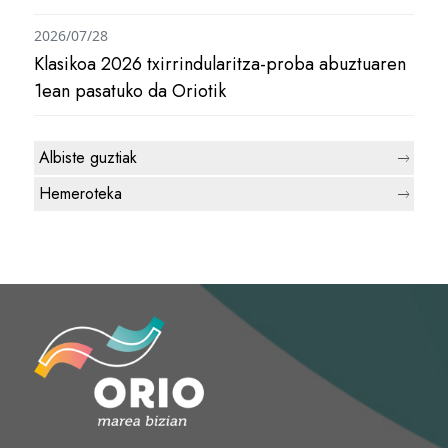
2026/07/28
Klasikoa 2026 txirrindularitza-proba abuztuaren
1ean pasatuko da Oriotik
Albiste guztiak
Hemeroteka