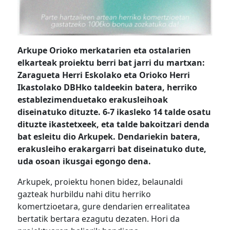
Arkupe Orioko merkatarien eta ostalarien
elkarteak proiektu berri bat jarri du martxan:
Zaragueta Herri Eskolako eta Orioko Herri
Ikastolako DBHko taldeekin batera, herriko
establezimenduetako erakusleihoak
diseinatuko dituzte. 6-7 ikasleko 14 talde osatu
dituzte ikastetxeek, eta talde bakoitzari denda
bat esleitu dio Arkupek. Dendariekin batera,
erakusleiho erakargarri bat diseinatuko dute,
uda osoan ikusgai egongo dena.
Arkupek, proiektu honen bidez, belaunaldi
gazteak hurbildu nahi ditu herriko
komertzioetara, gure dendarien errealitatea
bertatik bertara ezagutu dezaten. Hori da