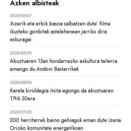
Azken albisteak
2026/08/07
‘Azerik eta erbik basoa salbatzen dute’ filma
ikusteko gonbitak astelehenean jarriko dira
eskuragai
2026/08/05
Abuztuaren 13an hondarrezko eskultura tailerra
emango du Andoni Bastarrikak
2026/08/04
Karela kiroldegia itxita egongo da abuztuaren
17tik 30era
2026/07/29
200 herritarrek baino gehiagok eman dute izena
Orioko komunitate energetikoan