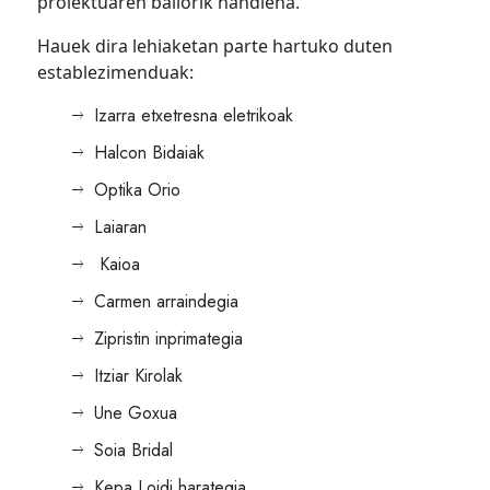
proiektuaren baliorik handiena.
Hauek dira lehiaketan parte hartuko duten
establezimenduak:
Izarra etxetresna eletrikoak
Halcon Bidaiak
Optika Orio
Laiaran
Kaioa
Carmen arraindegia
Zipristin inprimategia
Itziar Kirolak
Une Goxua
Soia Bridal
Kepa Loidi harategia