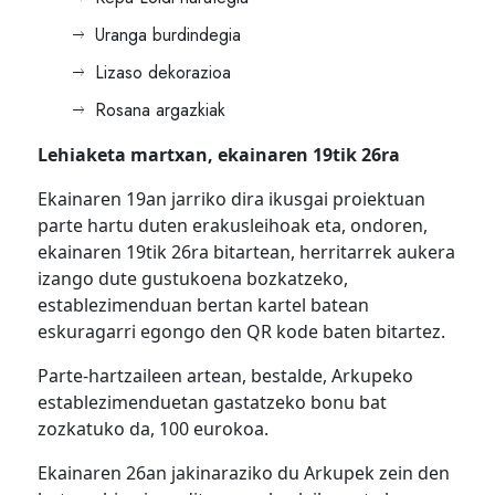
Uranga burdindegia
Lizaso dekorazioa
Rosana argazkiak
Lehiaketa martxan, ekainaren 19tik 26ra
Ekainaren 19an jarriko dira ikusgai proiektuan
parte hartu duten erakusleihoak eta, ondoren,
ekainaren 19tik 26ra bitartean, herritarrek aukera
izango dute gustukoena bozkatzeko,
establezimenduan bertan kartel batean
eskuragarri egongo den QR kode baten bitartez.
Parte-hartzaileen artean, bestalde, Arkupeko
establezimenduetan gastatzeko bonu bat
zozkatuko da, 100 eurokoa.
Ekainaren 26an jakinaraziko du Arkupek zein den