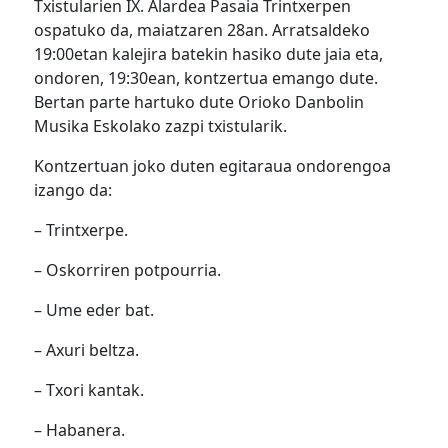
Txistularien IX. Alardea Pasaia Trintxerpen
ospatuko da, maiatzaren 28an. Arratsaldeko
19:00etan kalejira batekin hasiko dute jaia eta,
ondoren, 19:30ean, kontzertua emango dute.
Bertan parte hartuko dute Orioko Danbolin
Musika Eskolako zazpi txistularik.
Kontzertuan joko duten egitaraua ondorengoa
izango da:
– Trintxerpe.
– Oskorriren potpourria.
– Ume eder bat.
– Axuri beltza.
– Txori kantak.
– Habanera.