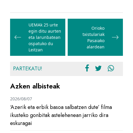
Bidalketetan
zehar
UEMAk 25 urte
Orioko
egin ditu aurten
nabigatu
txistulariak
eta larunbatean
Pasaiako
ospatuko du
alardean
Leitzan
PARTEKATU!
Azken albisteak
2026/08/07
‘Azerik eta erbik basoa salbatzen dute’ filma
ikusteko gonbitak astelehenean jarriko dira
eskuragai