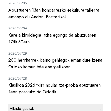
2026/08/05
Abuztuaren 13an hondarrezko eskultura tailerra
emango du Andoni Bastarrikak
2026/08/04
Karela kiroldegia itxita egongo da abuztuaren
17tik 30era
2026/07/29
200 herritarrek baino gehiagok eman dute izena
Orioko komunitate energetikoan
2026/07/28
Klasikoa 2026 txirrindularitza-proba abuztuaren
1ean pasatuko da Oriotik
Albiste guztiak