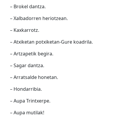
– Brokel dantza.
– Xalbadorren heriotzean.
– Kaxkarrotz.
– Atxiketan potxiketan-Gure koadrila.
– Artzapetik begira.
– Sagar dantza.
– Arratsalde honetan.
– Hondarribia.
– Aupa Trintxerpe.
– Aupa mutilak!