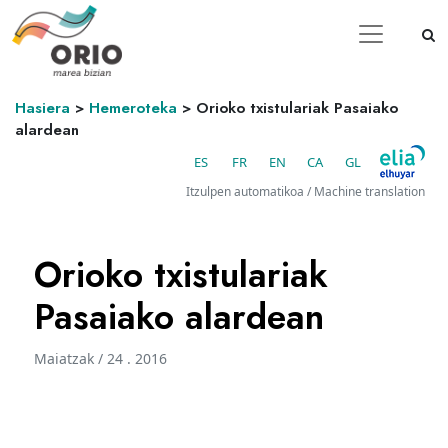
Hasiera
>
Hemeroteka
>
Orioko txistulariak Pasaiako
alardean
ES
FR
EN
CA
GL
Itzulpen automatikoa / Machine translation
Orioko txistulariak
Pasaiako alardean
Maiatzak / 24 . 2016