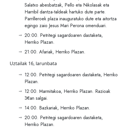
Salatxo abesbatzak, Pello eta Nikolasak eta
Harribil dantza-taldeak hartuko dute parte.
Parrilleroek plaza inauguratuko dute eta aitortza
egingo zaio Jesus Mari Perona omenduari.
20:00. Petritegi sagardoaren dastaketa,
Herriko Plazan.
21:00. Afariak, Herriko Plazan.
Uztailak 16, larunbata
12:00. Petritegi sagardoaren dastaketa, Herriko
Plazan.
12:00. Marmitakoa, Herriko Plazan. Razioak
3€an salgai.
14:00. Bazkariak, Herriko Plazan.
20:00. Petritegi sagardoaren dastaketa,
Herriko Plazan.