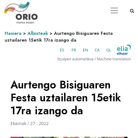
Hasiera
>
Albisteak
>
Aurtengo Bisiguaren Festa
uztailaren 15etik 17ra izango da
ES
FR
EN
CA
GL
Itzulpen automatikoa / Machine translation
Aurtengo Bisiguaren
Festa uztailaren 15etik
17ra izango da
Ekainak / 27 . 2022