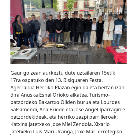
Gaur goizean aurkeztu dute uztailaren 15etik
17ra ospatuko den 13. Bisiguaren Festa.
Agerraldia Herriko Plazan egin da eta bertan izan
dira Anuska Esnal Orioko alkatea, Turismo-
batzordeko Bakartxo Oliden burua eta Lourdes
Salsamendi, Ana Priede eta Jose Angel Iparragirre
batzordekideak, eta herriko zazpi parrilleroak:
Katxina jatetxeko Joxe Miel Zendoia, Xixario
jatetxeko Luis Mari Uranga, Joxe Mari erretegiko