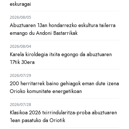
eskuragai
2026/08/05
Abuztuaren 13an hondarrezko eskultura tailerra
emango du Andoni Bastarrikak
2026/08/04
Karela kiroldegia itxita egongo da abuztuaren
17tik 30era
2026/07/29
200 herritarrek baino gehiagok eman dute izena
Orioko komunitate energetikoan
2026/07/28
Klasikoa 2026 txirrindularitza-proba abuztuaren
1ean pasatuko da Oriotik