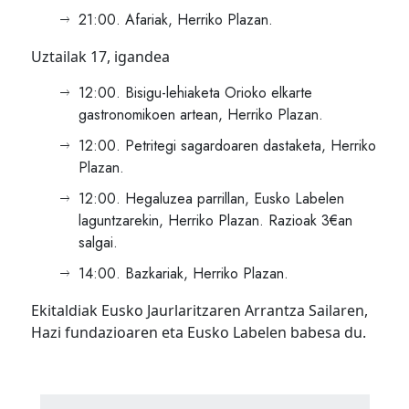
21:00. Afariak, Herriko Plazan.
Uztailak 17, igandea
12:00. Bisigu-lehiaketa Orioko elkarte
gastronomikoen artean, Herriko Plazan.
12:00. Petritegi sagardoaren dastaketa, Herriko
Plazan.
12:00. Hegaluzea parrillan, Eusko Labelen
laguntzarekin, Herriko Plazan. Razioak 3€an
salgai.
14:00. Bazkariak, Herriko Plazan.
Ekitaldiak Eusko Jaurlaritzaren Arrantza Sailaren,
Hazi fundazioaren eta Eusko Labelen babesa du.