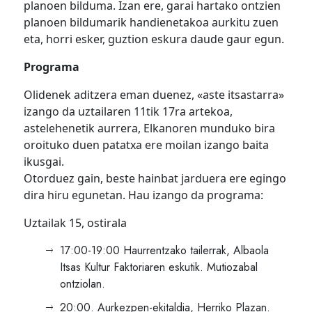
planoen bilduma. Izan ere, garai hartako ontzien
planoen bildumarik handienetakoa aurkitu zuen
eta, horri esker, guztion eskura daude gaur egun.
Programa
Olidenek aditzera eman duenez, «aste itsastarra»
izango da uztailaren 11tik 17ra artekoa,
astelehenetik aurrera, Elkanoren munduko bira
oroituko duen patatxa ere moilan izango baita
ikusgai.
Otorduez gain, beste hainbat jarduera ere egingo
dira hiru egunetan. Hau izango da programa:
Uztailak 15, ostirala
17:00-19:00 Haurrentzako tailerrak, Albaola
Itsas Kultur Faktoriaren eskutik. Mutiozabal
ontziolan.
20:00. Aurkezpen-ekitaldia, Herriko Plazan.