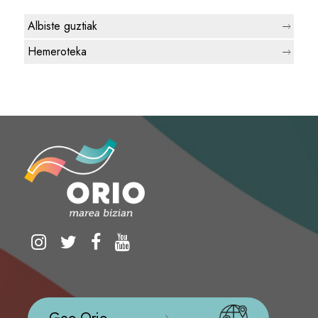
Albiste guztiak
Hemeroteka