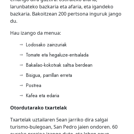
larunbateko bazkaria eta afaria, eta igandeko
bazkaria. Bakoitzean 200 pertsona inguruk jango
du.
Hau izango da menua:
Lodosako zainzuriak
Tomate eta hegaluze-entsalada
Bakailao-kokotxak saltsa berdean
Bisigua, parrillan erreta
Postrea
Kafea eta edaria
Otordutarako txartelak
Txartelak uztailaren 5ean jarriko dira salgai
turismo-bulegoan, San Pedro jaien ondoren. 60
euroko prezioa izango dute, eta lehen egun