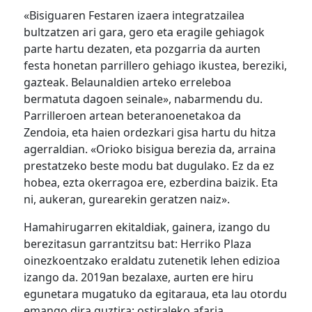
«Bisiguaren Festaren izaera integratzailea
bultzatzen ari gara, gero eta eragile gehiagok
parte hartu dezaten, eta pozgarria da aurten
festa honetan parrillero gehiago ikustea, bereziki,
gazteak. Belaunaldien arteko erreleboa
bermatuta dagoen seinale», nabarmendu du.
Parrilleroen artean beteranoenetakoa da
Zendoia, eta haien ordezkari gisa hartu du hitza
agerraldian. «Orioko bisigua berezia da, arraina
prestatzeko beste modu bat dugulako. Ez da ez
hobea, ezta okerragoa ere, ezberdina baizik. Eta
ni, aukeran, gurearekin geratzen naiz».
Hamahirugarren ekitaldiak, gainera, izango du
berezitasun garrantzitsu bat: Herriko Plaza
oinezkoentzako eraldatu zutenetik lehen edizioa
izango da. 2019an bezalaxe, aurten ere hiru
egunetara mugatuko da egitaraua, eta lau otordu
emango dira guztira: ostiraleko afaria,