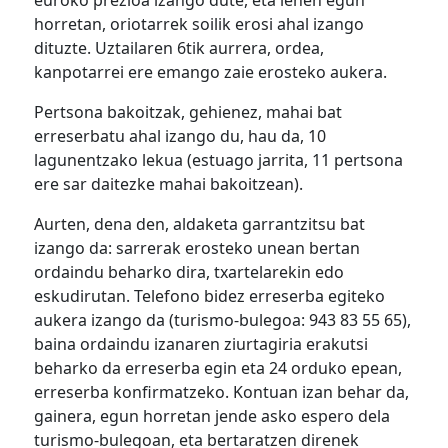
horretan, oriotarrek soilik erosi ahal izango
dituzte. Uztailaren 6tik aurrera, ordea,
kanpotarrei ere emango zaie erosteko aukera.
Pertsona bakoitzak, gehienez, mahai bat
erreserbatu ahal izango du, hau da, 10
lagunentzako lekua (estuago jarrita, 11 pertsona
ere sar daitezke mahai bakoitzean).
Aurten, dena den, aldaketa garrantzitsu bat
izango da: sarrerak erosteko unean bertan
ordaindu beharko dira, txartelarekin edo
eskudirutan. Telefono bidez erreserba egiteko
aukera izango da (turismo-bulegoa: 943 83 55 65),
baina ordaindu izanaren ziurtagiria erakutsi
beharko da erreserba egin eta 24 orduko epean,
erreserba konfirmatzeko. Kontuan izan behar da,
gainera, egun horretan jende asko espero dela
turismo-bulegoan, eta bertaratzen direnek