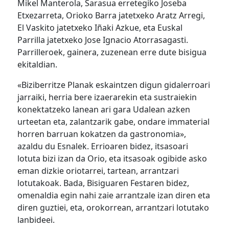
Mikel Manterola, Sarasua erretegiko Joseba
Etxezarreta, Orioko Barra jatetxeko Aratz Arregi,
El Vaskito jatetxeko Iñaki Azkue, eta Euskal
Parrilla jatetxeko Jose Ignacio Atorrasagasti.
Parrilleroek, gainera, zuzenean erre dute bisigua
ekitaldian.
«Biziberritze Planak eskaintzen digun gidalerroari
jarraiki, herria bere izaerarekin eta sustraiekin
konektatzeko lanean ari gara Udalean azken
urteetan eta, zalantzarik gabe, ondare immaterial
horren barruan kokatzen da gastronomia»,
azaldu du Esnalek. Errioaren bidez, itsasoari
lotuta bizi izan da Orio, eta itsasoak ogibide asko
eman dizkie oriotarrei, tartean, arrantzari
lotutakoak. Bada, Bisiguaren Festaren bidez,
omenaldia egin nahi zaie arrantzale izan diren eta
diren guztiei, eta, orokorrean, arrantzari lotutako
lanbideei.