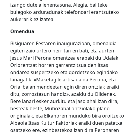
izango dutela lehentasuna. Alegia, baliteke
bulegoko arduradunak telefonoari erantzuteko
aukerarik ez izatea.
Omendua
Bisiguaren Festaren inaugurazioan, omenaldia
egiten zaio urtero herritarren bati, eta aurten
Jesus Mari Perona omentzea erabaki du Udalak,
Oriorentzat horren garrantzitsua den itsas
ondarea suspertzeko eta gordetzeko egindako
lanagatik. «Maketagile artisaua da Perona, eta
Oria ibaian mendeetan egin diren ontziak eraiki
ditu, zorroztasun handiz», azaldu du Olidenek.
Bere lanari esker aurkitu eta jaso ahal izan dira,
besteak beste, Mutiozabal ontziolako plano
originalak, eta Elkanoren munduko bira oroitzeko
Albaola Itsas Kultur Faktoriak eraiki duen patatxa
osatzeko ere, ezinbestekoa izan dira Peronaren