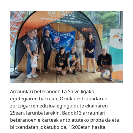
Arraunlari beteranoen La Salve ligako
egutegiaren barruan, Orioko estropadaren
zortzigarren edizioa egingo dute ekainaren
25ean, larunbatarekin. Badok13 arraunlari
beteranoen elkarteak antolatutako proba da eta
bi txandatan jokatuko da, 15:00etan hasita.