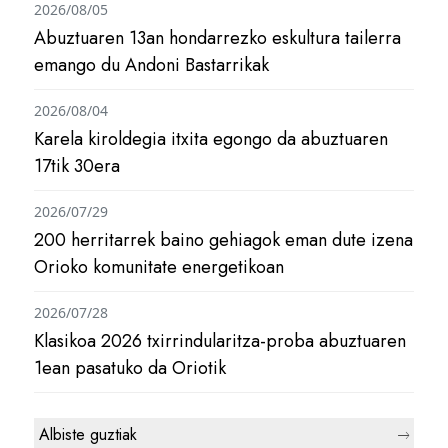
2026/08/05
Abuztuaren 13an hondarrezko eskultura tailerra
emango du Andoni Bastarrikak
2026/08/04
Karela kiroldegia itxita egongo da abuztuaren
17tik 30era
2026/07/29
200 herritarrek baino gehiagok eman dute izena
Orioko komunitate energetikoan
2026/07/28
Klasikoa 2026 txirrindularitza-proba abuztuaren
1ean pasatuko da Oriotik
Albiste guztiak