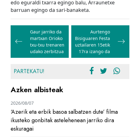
edo eguraldi txarra egingo balu, Arraunetxe
barruan egingo da sari-banaketa.
Bidalketetan
zehar
Gaur jarriko da
Aurtengo
martxan Orioko
Bisiguaren Festa
nabigatu
txu-txu trenaren
uztailaren 15etik
udako zerbitzua
17ra izango da
PARTEKATU!
Azken albisteak
2026/08/07
‘Azerik eta erbik basoa salbatzen dute’ filma
ikusteko gonbitak astelehenean jarriko dira
eskuragai