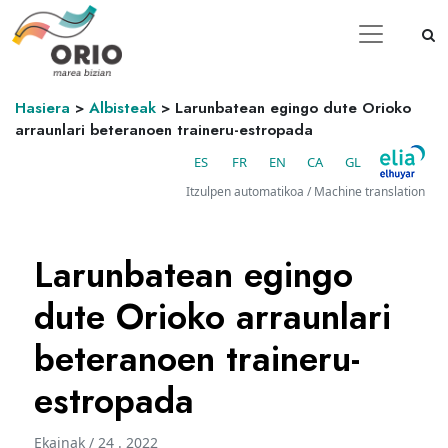
Hasiera
>
Albisteak
>
Larunbatean egingo dute Orioko
arraunlari beteranoen traineru-estropada
ES
FR
EN
CA
GL
Itzulpen automatikoa / Machine translation
Larunbatean egingo
dute Orioko arraunlari
beteranoen traineru-
estropada
Ekainak / 24 . 2022