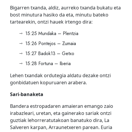
Bigarren txanda, aldiz, aurreko txanda bukatu eta
bost minutura hasiko da eta, minutu bateko
tartearekin, ontzi hauek irtengo dira:
15:25 Mundaka – Plentzia
15:26 Pontejos – Zumaia
15:27 Badok13 – Getxo
15:28 Fortuna – Iberia
Lehen txandak ordutegia aldatu dezake ontzi
gonbidatuen kopuruaren arabera.
Sari-banaketa
Bandera estropadaren amaieran emango zaio
irabazleari, uretan, eta gainerako sariak ontzi
guztiak lehorreratutakoan banatuko dira, La
Salveren karpan, Arraunetxeren parean. Euria