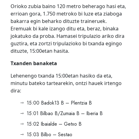
Orioko zubia baino 120 metro beherago hasi eta,
errioan gora, 1.750 metroko bi luze eta ziaboga
bakarra egin beharko dituzte traineruek.
Eremuak bi kale izango ditu eta, beraz, binaka
jokatuko da proba. Hamasei tripulazio ariko dira
guztira, eta zortzi tripulazioko bi txanda egingo
dituzte, 15:00etan hasita.
Txanden banaketa
Lehenengo txanda 15:00etan hasiko da eta,
minutu bateko tartearekin, ontzi hauek irtengo
dira:
15:00 Badok13 B – Plentzia B
15:01 Bilbao B/Zumaia B – Iberia B
15:02 Ibaialde – Getxo B
15:03 Bilbo – Sestao